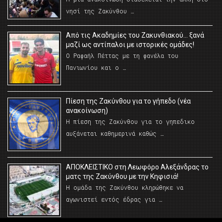
νησί της Ζακύνθου …
Από τις Ακαδημίες του Ζακυνθιακού… ξανά
μαζί ως αντίπαλοι με ιστορικές ομάδες!
Ο Ραφαήλ Πέττας με τη φανέλα του
Πανιωνίου και ο …
Πίεση της Ζακύνθου για το γήπεδο (νέα
ανακοίνωση)
Η πίεση της Ζακύνθου για το γηπεδικο
αυξάνεται καθημερινά καθώς …
AΠΟΚΛΕΙΣΤΙΚΟ στη Λεωφόρο Αλεξάνδρας το
ματς της Ζακύνθου με την Κηφισιά!
Η ομάδα της Ζακύνθου κληρώθηκε να
αγωνιστεί εντός έδρας για …