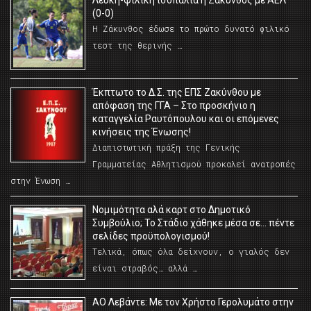
Λευκή-φιλική ισοπαλία η Ζάκυνθος με ΑΕΛ
(0-0)
Η Ζάκυνθος έδωσε το πρώτο δυνατό φιλικό
τεστ της θερινής …
Έκπτωτο το Δ.Σ. της ΕΠΣ Ζακύνθου με
απόφαση της ΓΓΑ – Στο προσκήνιο η
καταγγελία Ραυτόπουλου και οι επόμενες
κινήσεις της Ένωσης!
Διαπιστωτική πράξη της Γενικής
Γραμματείας Αθλητισμού προκαλεί ανατροπές
στην Ένωση …
Νομιμότητα αλά καρτ στο Δημοτικό
Συμβούλιο; Το Στάδιο χάθηκε μέσα σε… πέντε
σελίδες προϋπολογισμού!
Τελικά, όπως όλα δείχνουν, ο γιαλός δεν
είναι στραβός… αλλά …
ΑΟ Λεβάντε: Με τον Χρήστο Γερολυμάτο στην