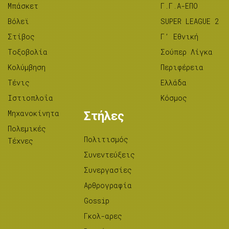
Μπάσκετ
Γ.Γ.Α-ΕΠΟ
Βόλεϊ
SUPER LEAGUE 2
Στίβος
Γ’ Εθνική
Tοξοβολία
Σούπερ Λίγκα
Κολύμβηση
Περιφέρεια
Τένις
Ελλάδα
Ιστιοπλοΐα
Κόσμος
Μηχανοκίνητα
Στήλες
Πολεμικές
Πολιτισμός
Τέχνες
Συνεντεύξεις
Συνεργασίες
Αρθρογραφία
Gossip
Γκολ-αρες