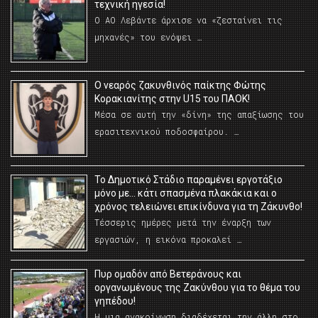
τεχνική ηγεσία!
Ο ΑΟ Λεβάντε άρχισε να «ζεσταίνει τις
μηχανές» του ενόψει …
O νεαρός ζακυνθινός παίκτης Φώτης
Κορακιανίτης στην U15 του ΠΑΟΚ!
Μέσα σε αυτή την «δίνη» της απαξίωσης του
ερασιτεχνικού ποδοσφαίρου. …
Το Δημοτικό Στάδιο παραμένει εργοτάξιο
μόνο με… κάτι σπασμένα πλακάκια και ο
χρόνος τελειώνει επικίνδυνα για τη Ζάκυνθο!
Τέσσερις ημέρες μετά την έναρξη των
εργασιών, η εικόνα προκαλεί …
Πυρ ομαδόν από Βετεράνους και
οργανωμένους της Ζακύνθου για το θέμα του
γηπέδου!
Η μια ανακοίνωση διαδέχεται την άλλη στο