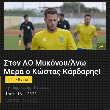
Στον ΑΟ Μυκόνου/Άνω
Μερά ο Κώστας Κάρδαρης!
Γ' Εθνική
By
Δημήτρης Πέττας
Ιούλ 16, 2020
Αφήστε σχόλιο