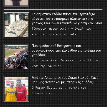
Το Δημοτικό Στάδιο παραμένει εργοτάξιο
μόνο με… κάτι σπασμένα πλακάκια και ο
χρόνος τελειώνει επικίνδυνα για τη Ζάκυνθο!
Τέσσερις ημέρες μετά την έναρξη των
εργασιών, η εικόνα προκαλεί …
Πυρ ομαδόν από Βετεράνους και
οργανωμένους της Ζακύνθου για το θέμα του
γηπέδου!
Η μια ανακοίνωση διαδέχεται την άλλη στο
νησί της Ζακύνθου …
Από τις Ακαδημίες του Ζακυνθιακού… ξανά
μαζί ως αντίπαλοι με ιστορικές ομάδες!
Ο Ραφαήλ Πέττας με τη φανέλα του
Πανιωνίου και ο …