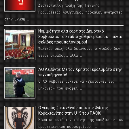
Διαπιστωτική πράξη της Γενικής
Γραμματείας Αθλητισμού προκαλεί ανατροπές
στην Ένωση …
Νομιμότητα αλά καρτ στο Δημοτικό
Συμβούλιο; Το Στάδιο χάθηκε μέσα σε… πέντε
σελίδες προϋπολογισμού!
Τελικά, όπως όλα δείχνουν, ο γιαλός δεν
είναι στραβός… αλλά …
ΑΟ Λεβάντε: Με τον Χρήστο Γερολυμάτο στην
τεχνική ηγεσία!
Ο ΑΟ Λεβάντε άρχισε να «ζεσταίνει τις
μηχανές» του ενόψει …
O νεαρός ζακυνθινός παίκτης Φώτης
Κορακιανίτης στην U15 του ΠΑΟΚ!
Μέσα σε αυτή την «δίνη» της απαξίωσης του
ερασιτεχνικού ποδοσφαίρου. …