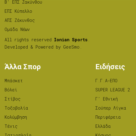
B’ ΕΠΣ Ζακύνθου
ΕΠΣ Κύπελλο
ΑΠΣ Ζάκυνθος
Ομάδα Νέων
All rights reserved
Ionian Sports
.
Developed & Powered by
GeeSmo
.
Άλλα Σπορ
Ειδήσεις
Μπάσκετ
Γ.Γ.Α-ΕΠΟ
Βόλεϊ
SUPER LEAGUE 2
Στίβος
Γ’ Εθνική
Tοξοβολία
Σούπερ Λίγκα
Κολύμβηση
Περιφέρεια
Τένις
Ελλάδα
Ιστιοπλοΐα
Κόσμος