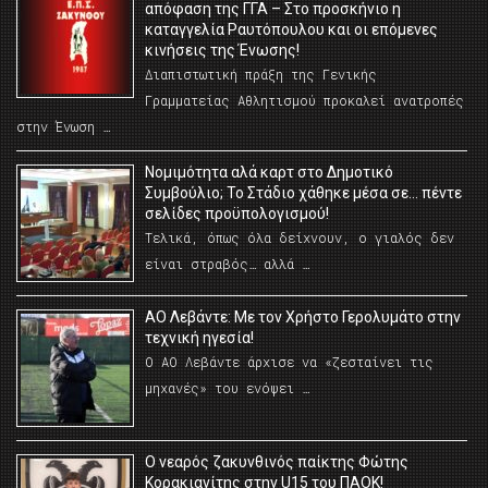
απόφαση της ΓΓΑ – Στο προσκήνιο η
καταγγελία Ραυτόπουλου και οι επόμενες
κινήσεις της Ένωσης!
Διαπιστωτική πράξη της Γενικής
Γραμματείας Αθλητισμού προκαλεί ανατροπές
στην Ένωση …
Νομιμότητα αλά καρτ στο Δημοτικό
Συμβούλιο; Το Στάδιο χάθηκε μέσα σε… πέντε
σελίδες προϋπολογισμού!
Τελικά, όπως όλα δείχνουν, ο γιαλός δεν
είναι στραβός… αλλά …
ΑΟ Λεβάντε: Με τον Χρήστο Γερολυμάτο στην
τεχνική ηγεσία!
Ο ΑΟ Λεβάντε άρχισε να «ζεσταίνει τις
μηχανές» του ενόψει …
O νεαρός ζακυνθινός παίκτης Φώτης
Κορακιανίτης στην U15 του ΠΑΟΚ!