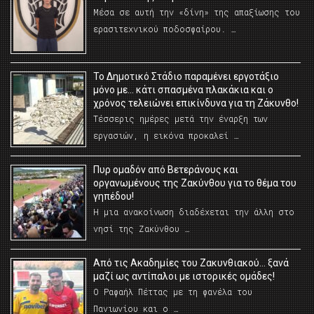
Μέσα σε αυτή την «δίνη» της απαξίωσης του
ερασιτεχνικού ποδοσφαίρου. …
Το Δημοτικό Στάδιο παραμένει εργοτάξιο
μόνο με… κάτι σπασμένα πλακάκια και ο
χρόνος τελειώνει επικίνδυνα για τη Ζάκυνθο!
Τέσσερις ημέρες μετά την έναρξη των
εργασιών, η εικόνα προκαλεί …
Πυρ ομαδόν από Βετεράνους και
οργανωμένους της Ζακύνθου για το θέμα του
γηπέδου!
Η μια ανακοίνωση διαδέχεται την άλλη στο
νησί της Ζακύνθου …
Από τις Ακαδημίες του Ζακυνθιακού… ξανά
μαζί ως αντίπαλοι με ιστορικές ομάδες!
Ο Ραφαήλ Πέττας με τη φανέλα του
Πανιωνίου και ο …