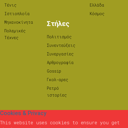
Τένις
Ελλάδα
Ιστιοπλοΐα
Κόσμος
Μηχανοκίνητα
Στήλες
Πολεμικές
Πολιτισμός
Τέχνες
Συνεντεύξεις
Συνεργασίες
Αρθρογραφία
Gossip
Γκολ-αρες
Ρετρό
ιστορίες
Cookies & Privacy
This website uses cookies to ensure you get