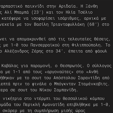
ναρπαστικό παιχνίδι στην Αριδαία. Η Ξάνθη
ϊς Αλί Μπαμπά (23’) και τον Ηλία Τσέλιο
 κατέφερε να ισοφαρίσει ισάριθμες, αρχικά με
νεχεία με τον Βασίλη Τριανταφυλλάκη (68’) στο
νει να απομακρυνθεί από τις τελευταίες θέσεις,
ς με 1-0 του Πανσερραϊκού στη Φιλιππούπολη. Το
ο Αλέξανδρος Ζέρης στο 34’, έπειτα από φάουλ
 Καβάλας για παραμονή, ο Θεσπρωτός. Ο σύλλογος
ία με 1-1 από τους «αργοναύτες» στο «Ανθή
γήθηκαν με το σουτ του Απόστολου Σαραντίδη από
λεπτά πριν το φινάλε ο Μπόγκνταν Σταμένκοβιτς.
τερα σε σουτ του Νίκου Σαμπανίδη.
η νικήτρια στο ντέρμπι του θεσσαλικού κάμπου
ομάδα του Περικλή Αμανατίδη επιβλήθηκε με 1-0,
ι σκόρερ με τη συμπλήρωση μισής ώρας