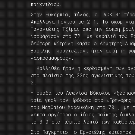
παιχνιδιού.
Στην Ευκαρπία, τέλος, ο ΠΑΟΚ Β’ πήρ
Απόλλωνα Πόντου με 2-1. Το σκορ για
Παναγιώτης Τζίμας από την άσπρη βού
ισοφάρισαν στο 72’ με κεφαλιά του Ρ
δεύτερη κίτρινη κάρτα ο Δημήτρης Αμα
Βασίλης Γκορντεζιάνι ήταν αυτή τη φο
«ασπρόμαυρους».
Η Καλλιθέα ήταν η κερδισμένη των αν
στο πλαίσιο της 22ης αγωνιστικής του
2.
Η ομάδα του Λεωνίδα Βόκολου «ξέσπασ
τρία γκολ τον Ηρόδοτο στο «Γρηγόρης
του Ματθαίου Μαρουκάκη στο 70’, με 
λεπτά αργότερα ο ίδιος παίκτης διπλ
το 3-0 στο πέμπτο λεπτό των καθυστε
Στο Παγκρήτιο, ο Εργοτέλης ευτύχησε 