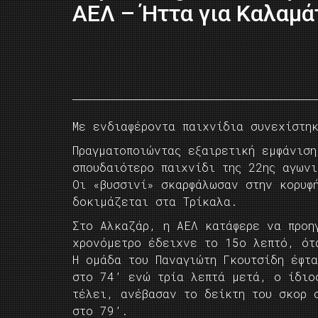
ΑΕΛ – Ήττα για Καλαμά
Με ενδιαφέροντα παιχνίδια συνεχίστη
Πραγματοποιώντας εξαιρετική εμφάνισ
σπουδαιότερο παιχνίδι της 22ης αγωνι
Οι «βυσσινί» σκαρφάλωσαν στην κορυφή
δοκιμάζεται στα Τρίκαλα.
Στο Αλκαζάρ, η ΑΕΛ κατάφερε να προη
χρονόμετρο έδειχνε το 15ο λεπτό, ότ
Η ομάδα του Παναγιώτη Γκουτσίδη έφτ
στο 74’ ενώ τρία λεπτά μετά, ο ίδιο
τέλει, ανέβασαν το δείκτη του σκορ 
στο 79’.