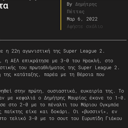
τα
By
Δημήτρης
Πέττας
Μαρ 6, 2022
Αφήστε σχόλιο
κε η 22η αγωνιστική της Super League 2.
η, η ΑΕΛ επικράτησε με 3-0 του Ηρακλή, στο
στικής του πρωταθλήματος της Super League 2.
 της κατάταξης, παρέα με τη Βέροια που
γηθεί στην πρώτη, ουσιαστικά, ευκαιρία της. Το
αν με κεφαλιά ο Δημήτρης Μαυρίας έκανε το 1-0.
ασε στο 2-0 με το πέναλτι του Μάριου Ογκμπόε
ς παίκτης είχε και δοκάρι. Οι «βυσσινί», εν
στο τελικό 3-0 με το σουτ του Ευρυπίδη Γιάκου