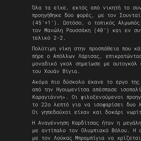
Όλα τα είχε, εκτός από νικητή το συ
προηγήθηκε δύο φορές, με τον Σουντα
(45’+1’). Ωστόσο, ο τοπικός Αλμωπός
τον Μανώλη Ρουσσάκη (40’) και εν συ
τελικό 2-2.
Πολύτιμη νίκη στην προσπάθεια που κά
πήρε ο Απόλλων Λάρισας, επικρατώντα
μοναδικό γκολ σημείωσε με αυτογκόλ 
του Χουάν Βίγια.
Ακόμα πιο δύσκολο έκανε το έργο της
από την Ηγουμενίτσα απέσπασε ισοπαλ
Καραγιάννη». Οι φιλοξενούμενοι προη
το 22ο λεπτό για να ισοφαρίσει δυο 
Οι γηπεδούχοι είχαν και δοκάρι νωρί
Η Αναγέννηση Καρδίτσας ήταν η μεγάλ
με αντίπαλο τον Ολυμπιακό Βόλου. Η 
με τον Λούκας Μπραμπίγια να χρίζετα