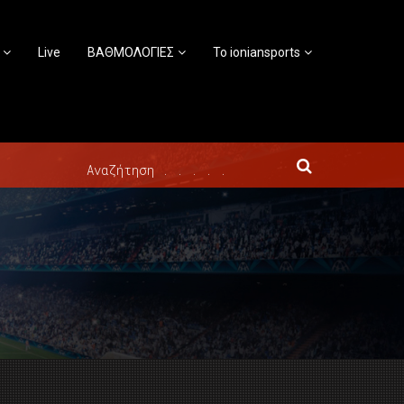
Live
ΒΑΘΜΟΛΟΓΙΕΣ
Το ioniansports