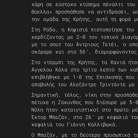
χάρη σε εύστοχο χτύπημα πέναλτι του
θύελλα» προσπάθησε να αντιδράσει, ω
την ομάδα της Κρήτης, αυτή τη φορά μ
Στη Ρόδο, η Κηφισιά πιστοποίησε την 
κερδίζοντας με 2-0 τον τοπικό Διαγό
με το σουτ του Άντριους Τετέι, ο οπ
σκόραρε και στο 56’, διαμορφώνοντας
Στο ντέρμπι της Κρήτης, τα Χανιά ήτ
Άγγελου Κόλα στο τρίτο λεπτό των κα
επιβλήθηκε με 1-0 της Επισκοπής που
αποβολής του Αλεξάντρε Τριντάντε με 
Σημαντική, τέλος, νίκη στην προσπάθ
πέτυχε η Ζάκυνθος που διέσυρε με 5-
Νόλη ήταν καταιγιστικοί στο πρώτο μ
Έκτορ Μπαζάν, στο 26’ με κεφαλιά το
κεφαλιά του Γιάννη Καλλιβωκά.
Ο Μπαζάν, με το δεύτερο προσωπικό τ