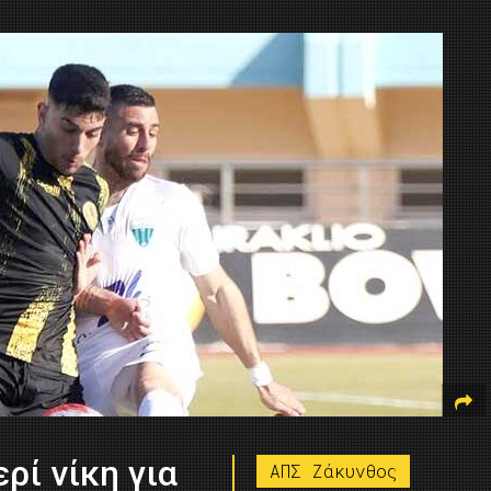
ρί νίκη για
ΑΠΣ Ζάκυνθος