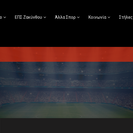
ο
ΕΠΣ Ζακύνθου
Άλλα Σπορ
Κοινωνία
Στήλες