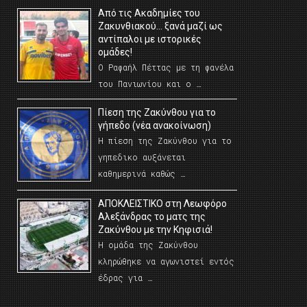
Από τις Ακαδημίες του
Ζακυνθιακού… ξανά μαζί ως
αντίπαλοι με ιστορικές
ομάδες!
Ο Ραφαήλ Πέττας με τη φανέλα
του Πανιωνίου και ο …
Πίεση της Ζακύνθου για το
γήπεδο (νέα ανακοίνωση)
Η πίεση της Ζακύνθου για το
γηπεδικο αυξάνεται
καθημερινά καθώς …
AΠΟΚΛΕΙΣΤΙΚΟ στη Λεωφόρο
Αλεξάνδρας το ματς της
Ζακύνθου με την Κηφισιά!
Η ομάδα της Ζακύνθου
κληρώθηκε να αγωνιστεί εντός
έδρας για …