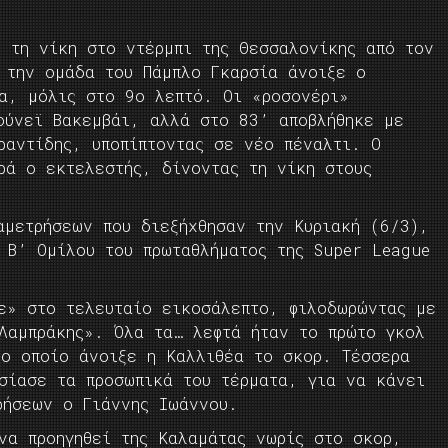
ε τη νίκη στο ντέρμπι της Θεσσαλονίκης από τον
 την ομάδα του Πάμπλο Γκαρσία άνοιξε ο
λα, μόλις στο 9ο λεπτό. Οι «ροσονέρι»
ούνεϊ Βακεμβάι, αλλά στο 83’ αποβλήθηκε με
ραντίδης, υποπίπτοντας σε νέο πέναλτι. Ο
ρά ο εκτελεστής, δίνοντας τη νίκη στους
αμετρήσεων που διεξήχθησαν την Κυριακή (6/3),
 Β’ Ομίλου του πρωταθλήματος της Super League
ε» στο τελευταίο εικοσάλεπτο, φιλοδωρώντας με
 Λαμπράκης». Όλα τα… λεφτά ήταν το πρώτο γκολ
το οποίο άνοιξε η Καλλιθέα το σκορ. Τέσσερα
ασίασε τα προσωπικά του τέρματα, για να κάνει
ρήσεων ο Γιάννης Ιωάννου.
να προηγηθεί της Καλαμάτας νωρίς στο σκορ,