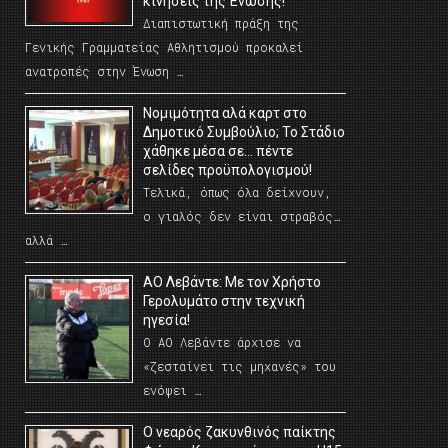
κινήσεις της Ένωσης!
Διαπιστωτική πράξη της
Γενικής Γραμματείας Αθλητισμού προκαλεί
ανατροπές στην Ένωση …
Νομιμότητα αλά καρτ στο
Δημοτικό Συμβούλιο; Το Στάδιο
χάθηκε μέσα σε… πέντε
σελίδες προϋπολογισμού!
Τελικά, όπως όλα δείχνουν,
ο γιαλός δεν είναι στραβός…
αλλά …
ΑΟ Λεβάντε: Με τον Χρήστο
Γερολυμάτο στην τεχνική
ηγεσία!
Ο ΑΟ Λεβάντε άρχισε να
«ζεσταίνει τις μηχανές» του
ενόψει …
O νεαρός ζακυνθινός παίκτης