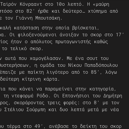
 Ταϊρόν Κόνρααντ στο 10ο λεπτό. Η «μαύρη
στόσο στο 82’ ήρθε και δεύτερο… χτύπημα από
ε τον Γιάννη Μπουτσάκη.
καλή κατάσταση στην οποία βρίσκεται,
ρα. Οι φιλοξενούμενοι άνοιξαν το σκορ στο 17’
οίος ήταν ο απόλυτος πρωταγωνιστής καθώς
 το τελικό σκορ.
αν αυτά που χαμογέλασαν. Με ένα σουτ του
θυστερήσεων, η ομάδα του Νίκου Παπαδόπουλου
 έπαιζε με παίκτη λιγότερο από το 85’, λόγω
δεύτερη κίτρινη κάρτα.
εια που κάνει να παραμείνει στην κατηγορία,
0 τη ντεφορμέ Ρόδο. Οι Επτανήσιοι του Δημήτρη
έρος, σκοράροντας τρεις φορές: στο 8’ με τον
υ Στέλιου Σούρμπη και δυο λεπτά μετά με νέα
ου τέρμα στο 49’, ανέβασε το δείκτη του σκορ