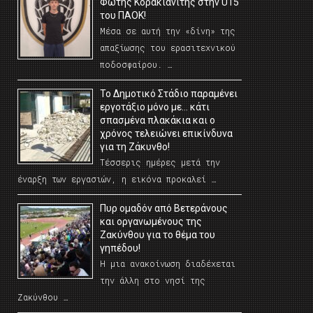
Φώτης Κορακιανίτης στην U15
του ΠΑΟΚ!
Μέσα σε αυτή την «δίνη» της
απαξίωσης του ερασιτεχνικού
ποδοσφαίρου. …
Το Δημοτικό Στάδιο παραμένει
εργοτάξιο μόνο με… κάτι
σπασμένα πλακάκια και ο
χρόνος τελειώνει επικίνδυνα
για τη Ζάκυνθο!
Τέσσερις ημέρες μετά την
έναρξη των εργασιών, η εικόνα προκαλεί …
Πυρ ομαδόν από Βετεράνους
και οργανωμένους της
Ζακύνθου για το θέμα του
γηπέδου!
Η μια ανακοίνωση διαδέχεται
την άλλη στο νησί της
Ζακύνθου …