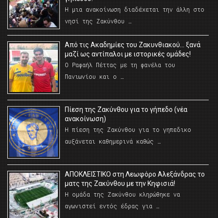
Η μια ανακοίνωση διαδέχεται την άλλη στο
νησί της Ζακύνθου …
Από τις Ακαδημίες του Ζακυνθιακού… ξανά
μαζί ως αντίπαλοι με ιστορικές ομάδες!
Ο Ραφαήλ Πέττας με τη φανέλα του
Πανιωνίου και ο …
Πίεση της Ζακύνθου για το γήπεδο (νέα
ανακοίνωση)
Η πίεση της Ζακύνθου για το γηπεδικο
αυξάνεται καθημερινά καθώς …
AΠΟΚΛΕΙΣΤΙΚΟ στη Λεωφόρο Αλεξάνδρας το
ματς της Ζακύνθου με την Κηφισιά!
Η ομάδα της Ζακύνθου κληρώθηκε να
αγωνιστεί εντός έδρας για …