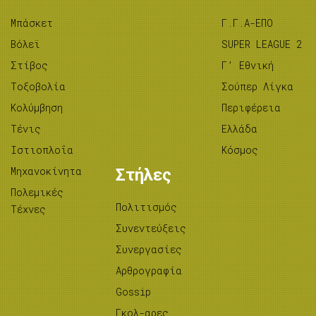
Μπάσκετ
Γ.Γ.Α-ΕΠΟ
Βόλεϊ
SUPER LEAGUE 2
Στίβος
Γ’ Εθνική
Tοξοβολία
Σούπερ Λίγκα
Κολύμβηση
Περιφέρεια
Τένις
Ελλάδα
Ιστιοπλοΐα
Κόσμος
Μηχανοκίνητα
Στήλες
Πολεμικές
Πολιτισμός
Τέχνες
Συνεντεύξεις
Συνεργασίες
Αρθρογραφία
Gossip
Γκολ-αρες