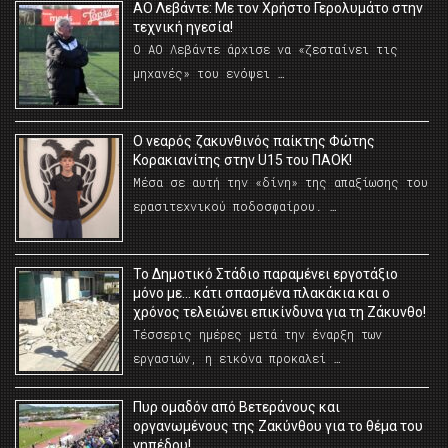
ΑΟ Λεβάντε: Με τον Χρήστο Γερολυμάτο στην
τεχνική ηγεσία!
Ο ΑΟ Λεβάντε άρχισε να «ζεσταίνει τις
μηχανές» του ενόψει …
O νεαρός ζακυνθινός παίκτης Φώτης
Κορακιανίτης στην U15 του ΠΑΟΚ!
Μέσα σε αυτή την «δίνη» της απαξίωσης του
ερασιτεχνικού ποδοσφαίρου. …
Το Δημοτικό Στάδιο παραμένει εργοτάξιο
μόνο με… κάτι σπασμένα πλακάκια και ο
χρόνος τελειώνει επικίνδυνα για τη Ζάκυνθο!
Τέσσερις ημέρες μετά την έναρξη των
εργασιών, η εικόνα προκαλεί …
Πυρ ομαδόν από Βετεράνους και
οργανωμένους της Ζακύνθου για το θέμα του
γηπέδου!