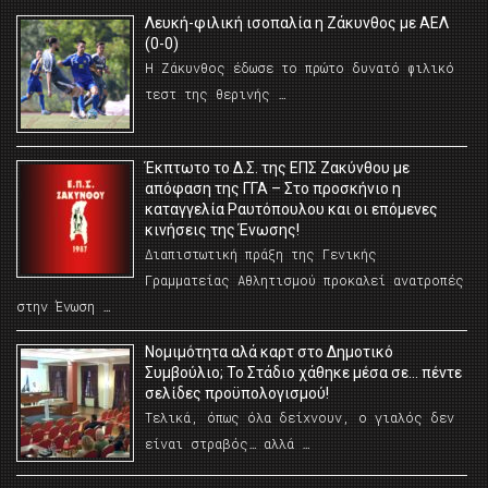
Λευκή-φιλική ισοπαλία η Ζάκυνθος με ΑΕΛ
(0-0)
Η Ζάκυνθος έδωσε το πρώτο δυνατό φιλικό
τεστ της θερινής …
Έκπτωτο το Δ.Σ. της ΕΠΣ Ζακύνθου με
απόφαση της ΓΓΑ – Στο προσκήνιο η
καταγγελία Ραυτόπουλου και οι επόμενες
κινήσεις της Ένωσης!
Διαπιστωτική πράξη της Γενικής
Γραμματείας Αθλητισμού προκαλεί ανατροπές
στην Ένωση …
Νομιμότητα αλά καρτ στο Δημοτικό
Συμβούλιο; Το Στάδιο χάθηκε μέσα σε… πέντε
σελίδες προϋπολογισμού!
Τελικά, όπως όλα δείχνουν, ο γιαλός δεν
είναι στραβός… αλλά …