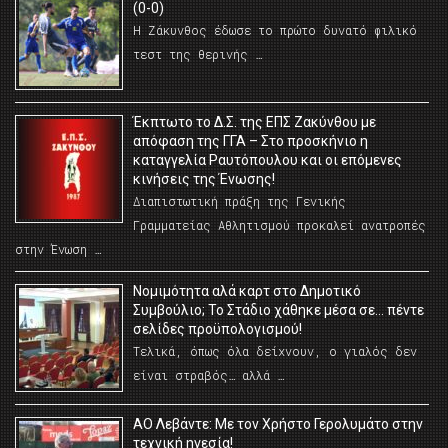
(0-0)
Η Ζάκυνθος έδωσε το πρώτο δυνατό φιλικό
τεστ της θερινής …
Έκπτωτο το Δ.Σ. της ΕΠΣ Ζακύνθου με
απόφαση της ΓΓΑ – Στο προσκήνιο η
καταγγελία Ραυτόπουλου και οι επόμενες
κινήσεις της Ένωσης!
Διαπιστωτική πράξη της Γενικής
Γραμματείας Αθλητισμού προκαλεί ανατροπές
στην Ένωση …
Νομιμότητα αλά καρτ στο Δημοτικό
Συμβούλιο; Το Στάδιο χάθηκε μέσα σε… πέντε
σελίδες προϋπολογισμού!
Τελικά, όπως όλα δείχνουν, ο γιαλός δεν
είναι στραβός… αλλά …
ΑΟ Λεβάντε: Με τον Χρήστο Γερολυμάτο στην
τεχνική ηγεσία!