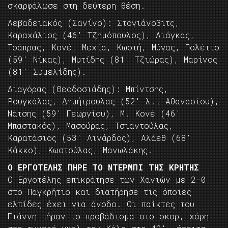
σκαρφάλωσε στη δεύτερη θέση.
Λεβαδειακός (Σανίνο): Στογιάνοβιτς,
Καραχάλιος (46′ Τζημόπουλος), Λιάγκας,
Τσάπρας, Κονέ, Μεχία, Κωστή, Μύγας, Πολέττο
(59′ Νίκας), Μυτίδης (81′ Τζιώρας), Μαρίνος
(81′ Συμελίδης).
Διαγόρας (Θεοδοσιάδης): Μπίντσης,
Ρουγκάλας, Δημήτρουλας (52′ λ.τ Αθανασίου),
Νάτσης (59′ Γεωργίου), Μ. Κονέ (46′
Μπαστακός), Μασούρας, Τσιαντούλας,
Καρατάσιος (53′ Λινάρδος), Αλάεθ (68′
Κάκκο), Κωστούλας, Μανωλάκης.
Ο ΕΡΓΟΤΕΛΗΣ ΠΗΡΕ ΤΟ ΝΤΕΡΜΠΙ ΤΗΣ ΚΡΗΤΗΣ
Ο Εργοτέλης επικράτησε των Χανιών με 2-0
στο Παγκρήτιο και διατήρησε τις όποιες
ελπίδες έχει για άνοδο. Οι παίκτες του
Γιάννη πήραν το προβάδισμα στο σκορ, χάρη