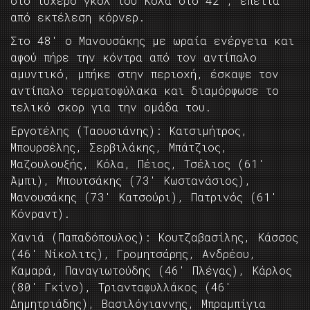
στο τυχερό γκολ του Κόλα στο 42′, έπειτα
από εκτέλεση κόρνερ.
Στο 48′ ο Μανουσάκης με ωραία ενέργεια και
αφού πήρε την κόντρα από τον αντίπαλο
αμυντικό, μπήκε στην περιοχή, έσκαψε τον
αντίπαλο τερματοφύλακα και διαμόρφωσε το
τελικό σκορ για την ομάδα του.
Εργοτέλης (Ταουσιάνης): Κατσιμήτρος,
Μπουρσέλης, Σερβιλάκης, Μπάτζιος,
Μαζουλουξής, Κόλα, Πέιος, Τσέλιος (61′
Άμπι), Μπουτσάκης (73′ Κωστανάσιος),
Μανουσάκης (73′ Κατσούρι), Πατρινός (61′
Κόνραντ).
Χανιά (Παπαδόπουλος): Κουτζαβασίλης, Κάσσος
(46′ Νίκολιτς), Γρομητσάρης, Ανδρέου,
Καμαρά, Παναγιωτούδης (46′ Πλέγας), Κάρλος
(80′ Γκίνο), Τριανταφυλλάκος (46′
Δημητριάδης), Βασιλόγιαννης, Μπραμπίγια