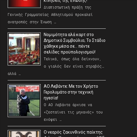
κινήσεις της Ένωσης!
Διαπιστωτική πράξη της
Γενικής Γραμματείας Αθλητισμού προκαλεί
ανατροπές στην Ένωση …
Νομιμότητα αλά καρτ στο
Δημοτικό Συμβούλιο; Το Στάδιο
χάθηκε μέσα σε… πέντε
σελίδες προϋπολογισμού!
Τελικά, όπως όλα δείχνουν,
ο γιαλός δεν είναι στραβός…
αλλά …
ΑΟ Λεβάντε: Με τον Χρήστο
Γερολυμάτο στην τεχνική
ηγεσία!
Ο ΑΟ Λεβάντε άρχισε να
«ζεσταίνει τις μηχανές» του
ενόψει …
O νεαρός ζακυνθινός παίκτης