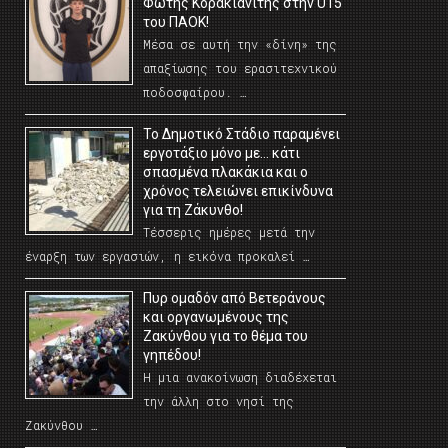
Φώτης Κορακιανίτης στην U15
του ΠΑΟΚ!
Μέσα σε αυτή την «δίνη» της
απαξίωσης του ερασιτεχνικού
ποδοσφαίρου. …
Το Δημοτικό Στάδιο παραμένει
εργοτάξιο μόνο με… κάτι
σπασμένα πλακάκια και ο
χρόνος τελειώνει επικίνδυνα
για τη Ζάκυνθο!
Τέσσερις ημέρες μετά την
έναρξη των εργασιών, η εικόνα προκαλεί …
Πυρ ομαδόν από Βετεράνους
και οργανωμένους της
Ζακύνθου για το θέμα του
γηπέδου!
Η μια ανακοίνωση διαδέχεται
την άλλη στο νησί της
Ζακύνθου …