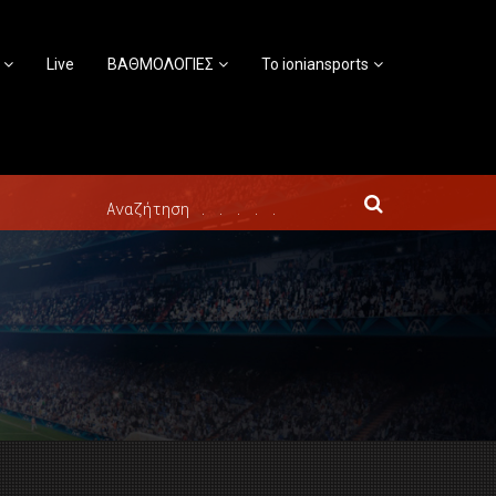
Live
ΒΑΘΜΟΛΟΓΙΕΣ
Το ioniansports