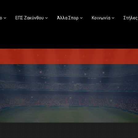
ο
ΕΠΣ Ζακύνθου
Άλλα Σπορ
Κοινωνία
Στήλες