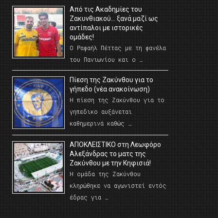
Από τις Ακαδημίες του
Ζακυνθιακού… ξανά μαζί ως
αντίπαλοι με ιστορικές
ομάδες!
Ο Ραφαήλ Πέττας με τη φανέλα
του Πανιωνίου και ο …
Πίεση της Ζακύνθου για το
γήπεδο (νέα ανακοίνωση)
Η πίεση της Ζακύνθου για το
γηπεδικο αυξάνεται
καθημερινά καθώς …
AΠΟΚΛΕΙΣΤΙΚΟ στη Λεωφόρο
Αλεξάνδρας το ματς της
Ζακύνθου με την Κηφισιά!
Η ομάδα της Ζακύνθου
κληρώθηκε να αγωνιστεί εντός
έδρας για …