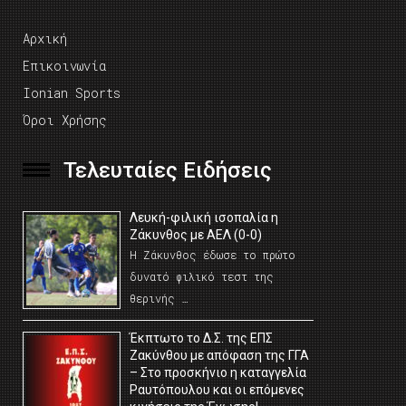
Αρχική
Επικοινωνία
Ionian Sports
Όροι Χρήσης
Τελευταίες Ειδήσεις
Λευκή-φιλική ισοπαλία η
Ζάκυνθος με ΑΕΛ (0-0)
Η Ζάκυνθος έδωσε το πρώτο
δυνατό φιλικό τεστ της
θερινής …
Έκπτωτο το Δ.Σ. της ΕΠΣ
Ζακύνθου με απόφαση της ΓΓΑ
– Στο προσκήνιο η καταγγελία
Ραυτόπουλου και οι επόμενες