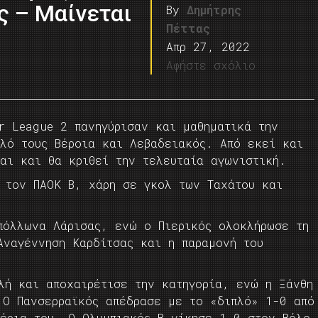
ς – Μαίνεται
By
Δημήτρης
Πέττας
Απρ 27, 2022
Αφήστε σχόλιο
r League 2 πανηγύρισαν και μαθηματικά την
ιλό τους Βέροια και Λεβαδειακός. Από εκεί και
αι και θα κριθεί την τελευταία αγωνιστική.
 τον ΠΑΟΚ Β, χάρη σε γκολ των Ταχάτου και
πόλλωνα Λάρισας, ενώ ο Πιερικός ολοκλήρωσε τη
Αναγέννηση Καρδίτσας και η παραμονή του
λή και αποχαιρέτισε την κατηγορία, ενώ η Ξάνθη
 Ο Πανσερραϊκός απέδρασε με το «διπλό» 1-0 από
χέρια του. Ο Ολυμπιακός Β νίκησε 1-0 στον Βόλο