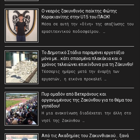
O νεαρός ζακυνθινός παίκτης Φώτης
Κορακιανίτης στην U15 του ΠΑΟΚ!
Μέσα σε αυτή την «δίνη» της απαξίωσης του
ερασιτεχνικού ποδοσφαίρου. …
Το Δημοτικό Στάδιο παραμένει εργοτάξιο
μόνο με… κάτι σπασμένα πλακάκια και ο
χρόνος τελειώνει επικίνδυνα για τη Ζάκυνθο!
Τέσσερις ημέρες μετά την έναρξη των
εργασιών, η εικόνα προκαλεί …
Πυρ ομαδόν από Βετεράνους και
οργανωμένους της Ζακύνθου για το θέμα του
γηπέδου!
Η μια ανακοίνωση διαδέχεται την άλλη στο
νησί της Ζακύνθου …
Από τις Ακαδημίες του Ζακυνθιακού… ξανά