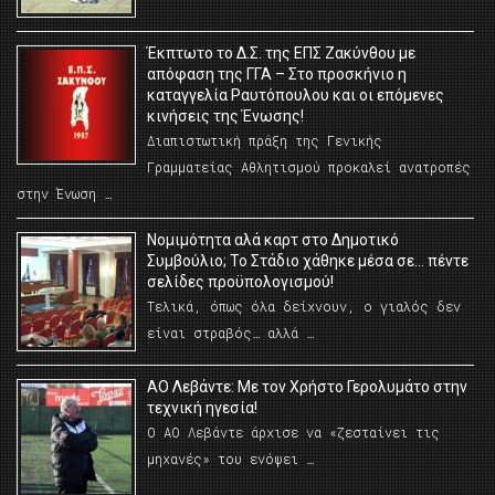
Έκπτωτο το Δ.Σ. της ΕΠΣ Ζακύνθου με
απόφαση της ΓΓΑ – Στο προσκήνιο η
καταγγελία Ραυτόπουλου και οι επόμενες
κινήσεις της Ένωσης!
Διαπιστωτική πράξη της Γενικής
Γραμματείας Αθλητισμού προκαλεί ανατροπές
στην Ένωση …
Νομιμότητα αλά καρτ στο Δημοτικό
Συμβούλιο; Το Στάδιο χάθηκε μέσα σε… πέντε
σελίδες προϋπολογισμού!
Τελικά, όπως όλα δείχνουν, ο γιαλός δεν
είναι στραβός… αλλά …
ΑΟ Λεβάντε: Με τον Χρήστο Γερολυμάτο στην
τεχνική ηγεσία!
Ο ΑΟ Λεβάντε άρχισε να «ζεσταίνει τις
μηχανές» του ενόψει …