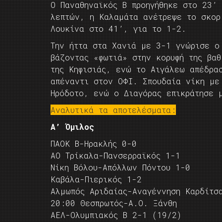
Ο Παναθηναϊκός Β προηγήθηκε στο 23’
λεπτών, η Καλαμάτα ανέτρεψε το σκορ
Λουκίνα στο 41’, για το 1-2.
Την ήττα στα Χανιά με 3-1 γνώρισε ο
βάζοντας «φωτιά» στην κορυφή της βα
της Κηφισιάς, ενώ το Αιγάλεω απέδρα
απέναντι στον ΟΦΙ. Σπουδαία νίκη με
Ηρόδοτο, ενώ ο Διαγόρας επικράτησε 
Αναλυτικά τα αποτελέσματα:
Α’ Όμιλος
ΠΑΟΚ Β-Ηρακλής 0-0
ΑΟ Τρίκαλα-Πανσερραϊκός 1-1
Νίκη Βόλου-Απόλλων Πόντου 1-0
Καβάλα-Πιερικός 1-2
Αλμωπός Αριδαίας-Αναγέννηση Καρδίτσ
20:00 Θεσπρωτός-Α.Ο. Ξάνθη
ΑΕΛ-Ολυμπιακός Β 2-1 (19/2)