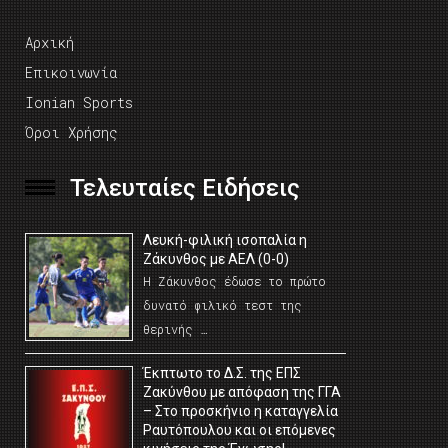
Αρχική
Επικοινωνία
Ionian Sports
Όροι Χρήσης
Τελευταίες Ειδήσεις
Λευκή-φιλική ισοπαλία η
Ζάκυνθος με ΑΕΛ (0-0)
Η Ζάκυνθος έδωσε το πρώτο
δυνατό φιλικό τεστ της
θερινής …
Έκπτωτο το Δ.Σ. της ΕΠΣ
Ζακύνθου με απόφαση της ΓΓΑ
– Στο προσκήνιο η καταγγελία
Ραυτόπουλου και οι επόμενες