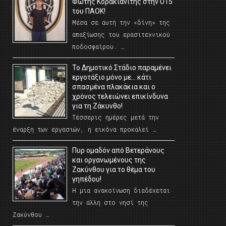
Φώτης Κορακιανίτης στην U15
του ΠΑΟΚ!
Μέσα σε αυτή την «δίνη» της
απαξίωσης του ερασιτεχνικού
ποδοσφαίρου. …
Το Δημοτικό Στάδιο παραμένει
εργοτάξιο μόνο με… κάτι
σπασμένα πλακάκια και ο
χρόνος τελειώνει επικίνδυνα
για τη Ζάκυνθο!
Τέσσερις ημέρες μετά την
έναρξη των εργασιών, η εικόνα προκαλεί …
Πυρ ομαδόν από Βετεράνους
και οργανωμένους της
Ζακύνθου για το θέμα του
γηπέδου!
Η μια ανακοίνωση διαδέχεται
την άλλη στο νησί της
Ζακύνθου …