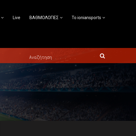
Live
ΒΑΘΜΟΛΟΓΙΕΣ
Το ioniansports