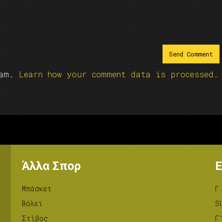
pam.
Learn how your comment data is processed.
Άλλα Σπορ
Ε
Μπάσκετ
Γ
Βόλεϊ
S
Στίβος
Γ