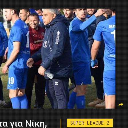
α για Νίκη,
SUPER LEAGUE 2