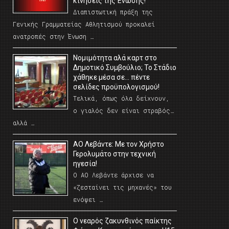
κινήσεις της Ένωσης!
Διαπιστωτική πράξη της
Γενικής Γραμματείας Αθλητισμού προκαλεί
ανατροπές στην Ένωση …
Νομιμότητα αλά καρτ στο
Δημοτικό Συμβούλιο; Το Στάδιο
χάθηκε μέσα σε… πέντε
σελίδες προϋπολογισμού!
Τελικά, όπως όλα δείχνουν,
ο γιαλός δεν είναι στραβός…
αλλά …
ΑΟ Λεβάντε: Με τον Χρήστο
Γερολυμάτο στην τεχνική
ηγεσία!
Ο ΑΟ Λεβάντε άρχισε να
«ζεσταίνει τις μηχανές» του
ενόψει …
O νεαρός ζακυνθινός παίκτης