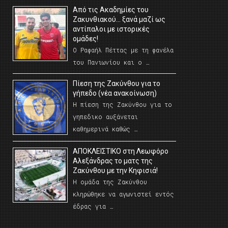
Από τις Ακαδημίες του
Ζακυνθιακού… ξανά μαζί ως
αντίπαλοι με ιστορικές
ομάδες!
Ο Ραφαήλ Πέττας με τη φανέλα
του Πανιωνίου και ο …
Πίεση της Ζακύνθου για το
γήπεδο (νέα ανακοίνωση)
Η πίεση της Ζακύνθου για το
γηπεδικο αυξάνεται
καθημερινά καθώς …
AΠΟΚΛΕΙΣΤΙΚΟ στη Λεωφόρο
Αλεξάνδρας το ματς της
Ζακύνθου με την Κηφισιά!
Η ομάδα της Ζακύνθου
κληρώθηκε να αγωνιστεί εντός
έδρας για …