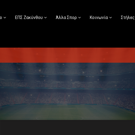
ο
ΕΠΣ Ζακύνθου
Άλλα Σπορ
Κοινωνία
Στήλες