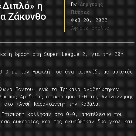
«Διπλό» η
By
Δημήτρης
Πέττας
ια Ζάκυνθο
Φεβ 20, 2022
Αφήστε σχόλιο
ηκε η δράση στη Super League 2, για την 20ή
0-0 με τον Ηρακλή, σε ένα παιχνίδι με αρκετές
λλωνα Πόντου, ενώ τα Τρίκαλα αναδείχτηκαν
λμωπός Αριδαίας επικράτησε 1-0 της Αναγέννησης
1 στο «Ανθή Καραγιάννη» την Καβάλα.
 Επισκοπή κόλλησαν στο 0-0, αποτέλεσμα που
χασε ευκαιρίες και της ακυρώθηκαν δύο γκολ και