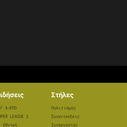
ιδήσεις
Στήλες
.Γ.Α-ΕΠΟ
Πολιτισμός
UPER LEAGUE 2
Συνεντεύξεις
’ Εθνική
Συνεργασίες