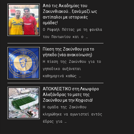
Από τις Ακαδημίες του
Ζακυνθιακού… ξανά μαζί ως
αντίπαλοι με ιστορικές
ομάδες!
Ο Ραφαήλ Πέττας με τη φανέλα
του Πανιωνίου και ο …
Πίεση της Ζακύνθου για το
γήπεδο (νέα ανακοίνωση)
Η πίεση της Ζακύνθου για το
γηπεδικο αυξάνεται
καθημερινά καθώς …
AΠΟΚΛΕΙΣΤΙΚΟ στη Λεωφόρο
Αλεξάνδρας το ματς της
Ζακύνθου με την Κηφισιά!
Η ομάδα της Ζακύνθου
κληρώθηκε να αγωνιστεί εντός
έδρας για …