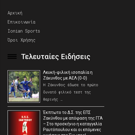
Αρχική
Επικοινωνία
Ionian Sports
Όροι Χρήσης
Τελευταίες Ειδήσεις
Λευκή-φιλική ισοπαλία η
Ζάκυνθος με ΑΕΛ (0-0)
Η Ζάκυνθος έδωσε το πρώτο
δυνατό φιλικό τεστ της
θερινής …
Έκπτωτο το Δ.Σ. της ΕΠΣ
Ζακύνθου με απόφαση της ΓΓΑ
– Στο προσκήνιο η καταγγελία
Ραυτόπουλου και οι επόμενες