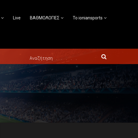
Live
ΒΑΘΜΟΛΟΓΙΕΣ
Το ioniansports