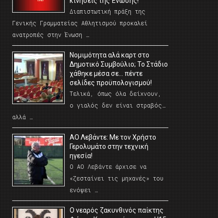
κινήσεις της Ένωσης!
Διαπιστωτική πράξη της
Γενικής Γραμματείας Αθλητισμού προκαλεί
ανατροπές στην Ένωση …
Νομιμότητα αλά καρτ στο
Δημοτικό Συμβούλιο; Το Στάδιο
χάθηκε μέσα σε… πέντε
σελίδες προϋπολογισμού!
Τελικά, όπως όλα δείχνουν,
ο γιαλός δεν είναι στραβός…
αλλά …
ΑΟ Λεβάντε: Με τον Χρήστο
Γερολυμάτο στην τεχνική
ηγεσία!
Ο ΑΟ Λεβάντε άρχισε να
«ζεσταίνει τις μηχανές» του
ενόψει …
O νεαρός ζακυνθινός παίκτης