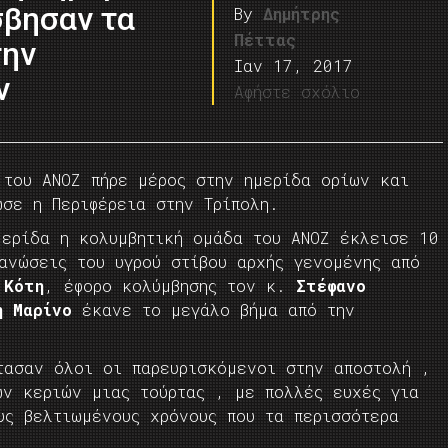
σβησαν τα
By
Δημήτρης
Πέττας
την
Ιαν 17, 2017
ν
Αφήστε σχόλιο
 του ΑΝΟΖ πήρε μέρος στην ημερίδα ορίων και
ωσε η Περιφέρεια στην Τρίπολη.
μερίδα η κολυμβητική ομάδα του ΑΝΟΖ έκλεισε 10
ανώσεις του υγρού στίβου αρχής γενομένης από
 Κότη
, έφορο κολύμβησης τον κ.
Στέφανο
η Μαρίνο
έκανε το μεγάλο βήμα από την
τασαν όλοι οι παρευρισκόμενοι στην αποστολή ,
ων κεριών μιας τούρτας , με πολλές ευχές για
υς βελτιωμένους χρόνους που τα περισσότερα