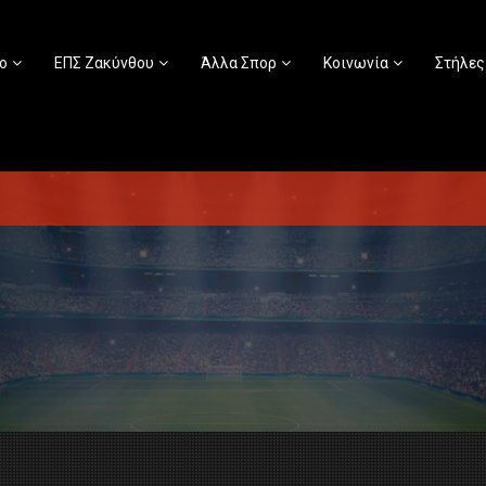
ο
ΕΠΣ Ζακύνθου
Άλλα Σπορ
Κοινωνία
Στήλες