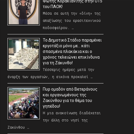
Φώτης Κορακιανίτης στην U15
του ΠΑΟΚ!
Μέσα σε αυτή την «δίνη» της
απαξίωσης του ερασιτεχνικού
ποδοσφαίρου. …
Το Δημοτικό Στάδιο παραμένει
εργοτάξιο μόνο με… κάτι
σπασμένα πλακάκια και ο
χρόνος τελειώνει επικίνδυνα
για τη Ζάκυνθο!
Τέσσερις ημέρες μετά την
έναρξη των εργασιών, η εικόνα προκαλεί …
Πυρ ομαδόν από Βετεράνους
και οργανωμένους της
Ζακύνθου για το θέμα του
γηπέδου!
Η μια ανακοίνωση διαδέχεται
την άλλη στο νησί της
Ζακύνθου …