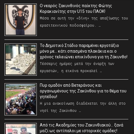
O νεαρός ζακυνθινός παίκτης Φώτης
Κορακιανίτης στην U15 του ΠΑΟΚ!
Μέσα σε αυτή την «δίνη» της απαξίωσης του
ερασιτεχνικού ποδοσφαίρου. …
Το Δημοτικό Στάδιο παραμένει εργοτάξιο
μόνο με… κάτι σπασμένα πλακάκια και ο
χρόνος τελειώνει επικίνδυνα για τη Ζάκυνθο!
Τέσσερις ημέρες μετά την έναρξη των
εργασιών, η εικόνα προκαλεί …
Πυρ ομαδόν από Βετεράνους και
οργανωμένους της Ζακύνθου για το θέμα του
γηπέδου!
Η μια ανακοίνωση διαδέχεται την άλλη στο
νησί της Ζακύνθου …
Από τις Ακαδημίες του Ζακυνθιακού… ξανά
μαζί ως αντίπαλοι με ιστορικές ομάδες!