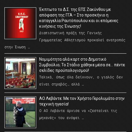
Έκπτωτο το Δ.Σ. της ΕΠΣ Ζακύνθου με
απόφαση της ΓΓΑ – Στο προσκήνιο η
καταγγελία Ραυτόπουλου και οι επόμενες
κινήσεις της Ένωσης!
Διαπιστωτική πράξη της Γενικής
Γραμματείας Αθλητισμού προκαλεί ανατροπές
στην Ένωση …
Νομιμότητα αλά καρτ στο Δημοτικό
Συμβούλιο; Το Στάδιο χάθηκε μέσα σε… πέντε
σελίδες προϋπολογισμού!
Τελικά, όπως όλα δείχνουν, ο γιαλός δεν
είναι στραβός… αλλά …
ΑΟ Λεβάντε: Με τον Χρήστο Γερολυμάτο στην
τεχνική ηγεσία!
Ο ΑΟ Λεβάντε άρχισε να «ζεσταίνει τις
μηχανές» του ενόψει …