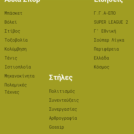
Μπάσκετ
Γ.Γ.Α-ΕΠΟ
Βόλεϊ
SUPER LEAGUE 2
Στίβος
Γ’ Εθνική
Tοξοβολία
Σούπερ Λίγκα
Κολύμβηση
Περιφέρεια
Τένις
Ελλάδα
Ιστιοπλοΐα
Κόσμος
Μηχανοκίνητα
Στήλες
Πολεμικές
Πολιτισμός
Τέχνες
Συνεντεύξεις
Συνεργασίες
Αρθρογραφία
Gossip