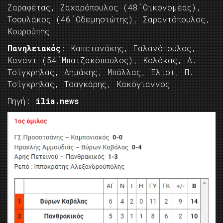
Ζαραφέτας, Ζαχαρόπουλος (48΄Οικονομέας),
Τσουλάκος (46΄Οδεμησιώτης), Σαραντόπουλος,
Κουρούπης
Πανηλειακός
: Καπετανάκης, Γαλανόπουλος,
Κανάνι (54΄Μπατζακόπουλος), Κολόκας, Δ.
Τσίγκρηλας, Δημάκης, Μπάλλας, Έλιοτ, Π.
Τσίγκρηλας, Τσαγκάρης, Κακόγιαννος
Πηγή:
ilia.news