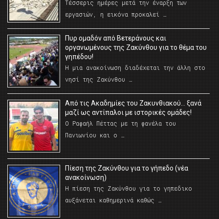
Τέσσερις ημέρες μετά την έναρξη των
εργασιών, η εικόνα προκαλεί …
Πυρ ομαδόν από Βετεράνους και
οργανωμένους της Ζακύνθου για το θέμα του
γηπέδου!
Η μια ανακοίνωση διαδέχεται την άλλη στο
νησί της Ζακύνθου …
Από τις Ακαδημίες του Ζακυνθιακού… ξανά
μαζί ως αντίπαλοι με ιστορικές ομάδες!
Ο Ραφαήλ Πέττας με τη φανέλα του
Πανιωνίου και ο …
Πίεση της Ζακύνθου για το γήπεδο (νέα
ανακοίνωση)
Η πίεση της Ζακύνθου για το γηπεδικο
αυξάνεται καθημερινά καθώς …