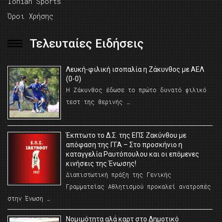
Ionian Sports
Όροι Χρήσης
Τελευταίες Ειδήσεις
Λευκή-φιλική ισοπαλία η Ζάκυνθος με ΑΕΛ
(0-0)
Η Ζάκυνθος έδωσε το πρώτο δυνατό φιλικό
τεστ της θερινής …
Έκπτωτο το Δ.Σ. της ΕΠΣ Ζακύνθου με
απόφαση της ΓΓΑ – Στο προσκήνιο η
καταγγελία Ραυτόπουλου και οι επόμενες
κινήσεις της Ένωσης!
Διαπιστωτική πράξη της Γενικής
Γραμματείας Αθλητισμού προκαλεί ανατροπές
στην Ένωση …
Νομιμότητα αλά καρτ στο Δημοτικό