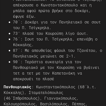
απέκρουσε ο Κωνσταντακόπουλο και η
μπάλα αφού πρώτα βρήκε στο δοκάρι,
έφυγε έξω.
70΄: Δοκάρι για τον Πανηλειακό σε σουτ
του Π. Τσίγκρηλα.
73’ πλασέ του Κουρούπη λίγο άουτ.
76΄: Σουτ του Π. Τσίγκρηλα, επενέβη ο
Κόκκαλης.
87΄: Με απευθείας φάουλ του Τζανέτου, ο
Πανηλειακός μειώνει σε 2-1.
90΄: Τεράστια ευκαιρία για τον
Πανθουριακό με τον Κουρούπη να βγάινει
τετ α τετ με τον Καπετανάκη να
αποκρουέι το πλασέ
Πανθουριακός
: Κωνσταντακόπουλος (68΄λ.τ.
Κόκκαλης), Σταματελόπουλος
(46΄Σπθρόπουλος), Γιαννακόπουλος,
Καλογερόπουλος, Βασιλόπουλος, Πέππας,