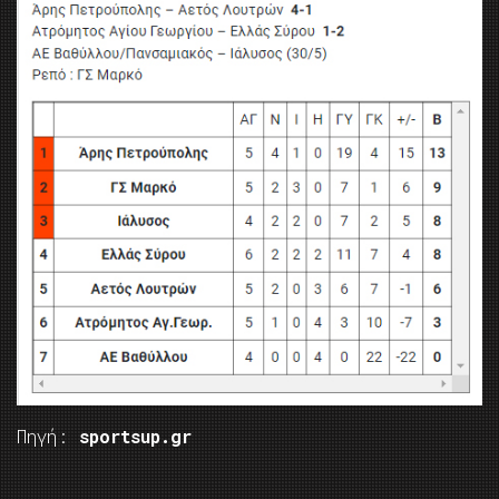
Πηγή:
sportsup.gr