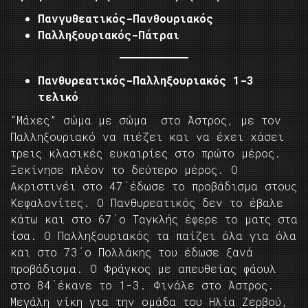
Πανγυθεατικός-Πανθουριακός
Παλληξουριακός-Πάτραι
Πανθυρεατικός-Παλληξουριακός 1-3
τελικό
“Μάχες” σώμα με σώμα στο Άστρος, με τον
Παλληξουριακό να πιέζει και να έχει χάσει
τρεις κλασικές ευκαιρίες στο πρώτο μέρος.
Ξεκίνησε πλέον το δεύτερο μέρος. Ο
Ακριστινέι στο 47΄έδωσε το προβάδισμα στους
Κεφαλονίτες. Ο Πανθυ
ρ
εατικός δεν το έβαλε
κάτω και στο 67΄ο Ταγκλής έφερε το ματς στα
ίσα. Ο Παλληξουριακός τα παίζει όλα για όλα
και στο 73΄ο Πολλάκης του έδωσε ξανά
προβάδισμα. Ο Φράγκος με απευθείας φάουλ
στο 84΄έκανε το 1-3. Φινάλε στο Άστρος.
Μεγάλη νίκη για την ομάδα του Ηλία Ζερβού,