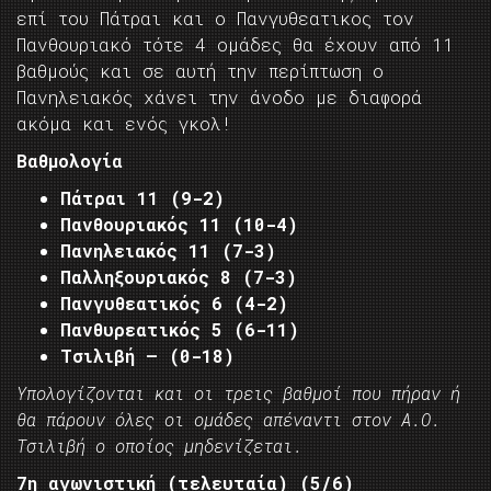
επί του Πάτραι και ο Πανγυθεατικος τον
Πανθουριακό τότε 4 ομάδες θα έχουν από 11
βαθμούς και σε αυτή την περίπτωση ο
Πανηλειακός χάνει την άνοδο με διαφορά
ακόμα και ενός γκολ!
Βαθμολογία
Πάτραι 11 (9-2)
Πανθουριακός 11 (10-4)
Πανηλειακός 11 (7-3)
Παλληξουριακός 8 (7-3)
Πανγυθεατικός 6 (4-2)
Πανθυρεατικός 5 (6-11)
Τσιλιβή – (0-18)
Υπολογίζονται και οι τρεις βαθμοί που πήραν ή
θα πάρουν όλες οι ομάδες απέναντι στον Α.Ο.
Τσιλιβή ο οποίος μηδενίζεται.
7η αγωνιστική (τελευταία) (5/6)