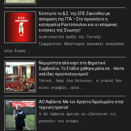
Έκπτωτο το Δ.Σ. της ΕΠΣ Ζακύνθου με
απόφαση της ΓΓΑ – Στο προσκήνιο η
καταγγελία Ραυτόπουλου και οι επόμενες
κινήσεις της Ένωσης!
Διαπιστωτική πράξη της Γενικής
Γραμματείας Αθλητισμού προκαλεί ανατροπές
στην Ένωση …
Νομιμότητα αλά καρτ στο Δημοτικό
Συμβούλιο; Το Στάδιο χάθηκε μέσα σε… πέντε
σελίδες προϋπολογισμού!
Τελικά, όπως όλα δείχνουν, ο γιαλός δεν
είναι στραβός… αλλά …
ΑΟ Λεβάντε: Με τον Χρήστο Γερολυμάτο στην
τεχνική ηγεσία!
Ο ΑΟ Λεβάντε άρχισε να «ζεσταίνει τις
μηχανές» του ενόψει …