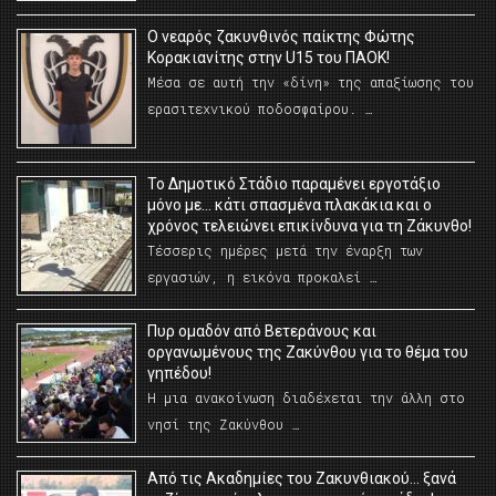
O νεαρός ζακυνθινός παίκτης Φώτης
Κορακιανίτης στην U15 του ΠΑΟΚ!
Μέσα σε αυτή την «δίνη» της απαξίωσης του
ερασιτεχνικού ποδοσφαίρου. …
Το Δημοτικό Στάδιο παραμένει εργοτάξιο
μόνο με… κάτι σπασμένα πλακάκια και ο
χρόνος τελειώνει επικίνδυνα για τη Ζάκυνθο!
Τέσσερις ημέρες μετά την έναρξη των
εργασιών, η εικόνα προκαλεί …
Πυρ ομαδόν από Βετεράνους και
οργανωμένους της Ζακύνθου για το θέμα του
γηπέδου!
Η μια ανακοίνωση διαδέχεται την άλλη στο
νησί της Ζακύνθου …
Από τις Ακαδημίες του Ζακυνθιακού… ξανά