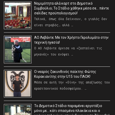
Νομιμότητα αλά καρτ στο Δημοτικό
Συμβούλιο; Το Στάδιο χάθηκε μέσα σε… πέντε
σελίδες προϋπολογισμού!
Τελικά, όπως όλα δείχνουν, ο γιαλός δεν
είναι στραβός… αλλά …
ΑΟ Λεβάντε: Με τον Χρήστο Γερολυμάτο στην
τεχνική ηγεσία!
Ο ΑΟ Λεβάντε άρχισε να «ζεσταίνει τις
μηχανές» του ενόψει …
O νεαρός ζακυνθινός παίκτης Φώτης
Κορακιανίτης στην U15 του ΠΑΟΚ!
Μέσα σε αυτή την «δίνη» της απαξίωσης του
ερασιτεχνικού ποδοσφαίρου. …
Το Δημοτικό Στάδιο παραμένει εργοτάξιο
μόνο με… κάτι σπασμένα πλακάκια και ο