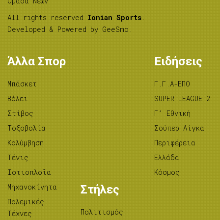
Ομάδα Νέων
All rights reserved
Ionian Sports
.
Developed & Powered by
GeeSmo
.
Άλλα Σπορ
Ειδήσεις
Μπάσκετ
Γ.Γ.Α-ΕΠΟ
Βόλεϊ
SUPER LEAGUE 2
Στίβος
Γ’ Εθνική
Tοξοβολία
Σούπερ Λίγκα
Κολύμβηση
Περιφέρεια
Τένις
Ελλάδα
Ιστιοπλοΐα
Κόσμος
Μηχανοκίνητα
Στήλες
Πολεμικές
Πολιτισμός
Τέχνες