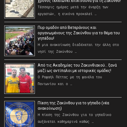
χρόνος τελειώνει επικίνδυνα για τη Ζάκυνθο!
Τέσσερις ημέρες μετά την έναρξη των
εργασιών, η εικόνα προκαλεί …
Πυρ ομαδόν από Βετεράνους και
οργανωμένους της Ζακύνθου για το θέμα του
γηπέδου!
Η μια ανακοίνωση διαδέχεται την άλλη στο
νησί της Ζακύνθου …
Από τις Ακαδημίες του Ζακυνθιακού… ξανά
μαζί ως αντίπαλοι με ιστορικές ομάδες!
Ο Ραφαήλ Πέττας με τη φανέλα του
Πανιωνίου και ο …
Πίεση της Ζακύνθου για το γήπεδο (νέα
ανακοίνωση)
Η πίεση της Ζακύνθου για το γηπεδικο
αυξάνεται καθημερινά καθώς …