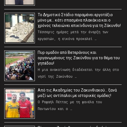
Το Δημοτικό Στάδιο παραμένει εργοτάξιο
μόνο με… κάτι σπασμένα πλακάκια και ο
χρόνος τελειώνει επικίνδυνα για τη Ζάκυνθο!
Τέσσερις ημέρες μετά την έναρξη των
εργασιών, η εικόνα προκαλεί …
Πυρ ομαδόν από Βετεράνους και
οργανωμένους της Ζακύνθου για το θέμα του
γηπέδου!
Η μια ανακοίνωση διαδέχεται την άλλη στο
νησί της Ζακύνθου …
Από τις Ακαδημίες του Ζακυνθιακού… ξανά
μαζί ως αντίπαλοι με ιστορικές ομάδες!
Ο Ραφαήλ Πέττας με τη φανέλα του
Πανιωνίου και ο …