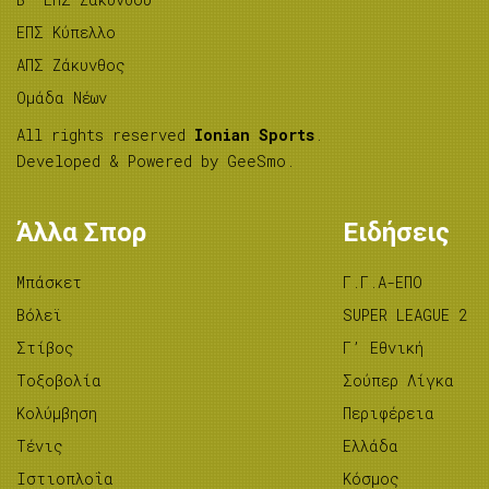
ΕΠΣ Κύπελλο
ΑΠΣ Ζάκυνθος
Ομάδα Νέων
All rights reserved
Ionian Sports
.
Developed & Powered by
GeeSmo
.
Άλλα Σπορ
Ειδήσεις
Μπάσκετ
Γ.Γ.Α-ΕΠΟ
Βόλεϊ
SUPER LEAGUE 2
Στίβος
Γ’ Εθνική
Tοξοβολία
Σούπερ Λίγκα
Κολύμβηση
Περιφέρεια
Τένις
Ελλάδα
Ιστιοπλοΐα
Κόσμος