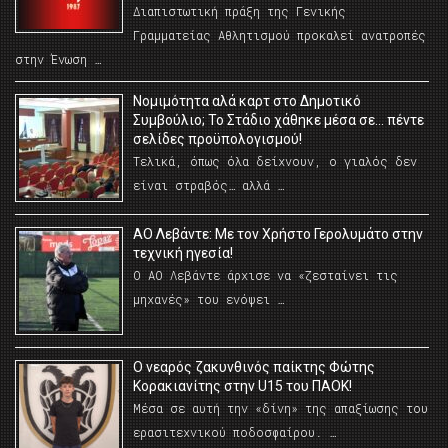
Διαπιστωτική πράξη της Γενικής
Γραμματείας Αθλητισμού προκαλεί ανατροπές
στην Ένωση …
Νομιμότητα αλά καρτ στο Δημοτικό
Συμβούλιο; Το Στάδιο χάθηκε μέσα σε… πέντε
σελίδες προϋπολογισμού!
Τελικά, όπως όλα δείχνουν, ο γιαλός δεν
είναι στραβός… αλλά …
ΑΟ Λεβάντε: Με τον Χρήστο Γερολυμάτο στην
τεχνική ηγεσία!
Ο ΑΟ Λεβάντε άρχισε να «ζεσταίνει τις
μηχανές» του ενόψει …
O νεαρός ζακυνθινός παίκτης Φώτης
Κορακιανίτης στην U15 του ΠΑΟΚ!
Μέσα σε αυτή την «δίνη» της απαξίωσης του
ερασιτεχνικού ποδοσφαίρου. …