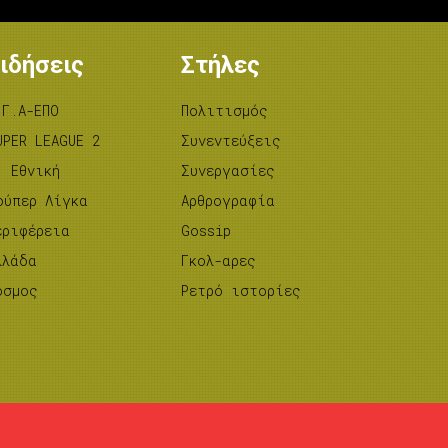
ιδήσεις
Στήλες
.Γ.Α-ΕΠΟ
Πολιτισμός
UPER LEAGUE 2
Συνεντεύξεις
’ Εθνική
Συνεργασίες
ούπερ Λίγκα
Αρθρογραφία
εριφέρεια
Gossip
λλάδα
Γκολ-αρες
όσμος
Ρετρό ιστορίες