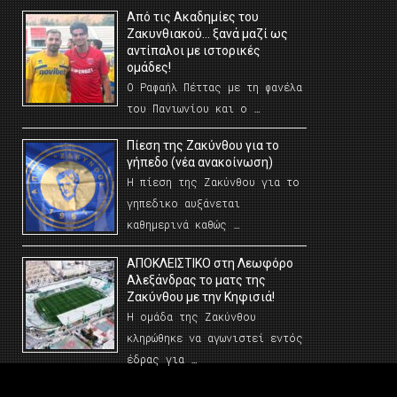
Από τις Ακαδημίες του
Ζακυνθιακού… ξανά μαζί ως
αντίπαλοι με ιστορικές
ομάδες!
Ο Ραφαήλ Πέττας με τη φανέλα
του Πανιωνίου και ο …
Πίεση της Ζακύνθου για το
γήπεδο (νέα ανακοίνωση)
Η πίεση της Ζακύνθου για το
γηπεδικο αυξάνεται
καθημερινά καθώς …
AΠΟΚΛΕΙΣΤΙΚΟ στη Λεωφόρο
Αλεξάνδρας το ματς της
Ζακύνθου με την Κηφισιά!
Η ομάδα της Ζακύνθου
κληρώθηκε να αγωνιστεί εντός
έδρας για …