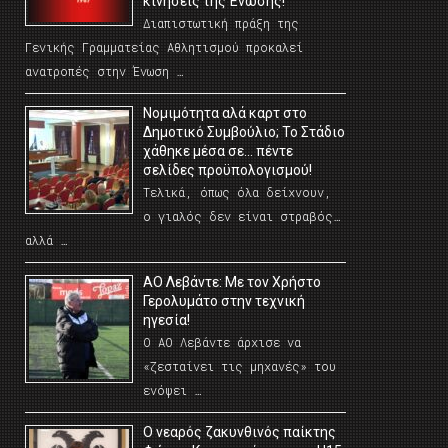
κινήσεις της Ένωσης!
Διαπιστωτική πράξη της
Γενικής Γραμματείας Αθλητισμού προκαλεί
ανατροπές στην Ένωση …
Νομιμότητα αλά καρτ στο
Δημοτικό Συμβούλιο; Το Στάδιο
χάθηκε μέσα σε… πέντε
σελίδες προϋπολογισμού!
Τελικά, όπως όλα δείχνουν,
ο γιαλός δεν είναι στραβός…
αλλά …
ΑΟ Λεβάντε: Με τον Χρήστο
Γερολυμάτο στην τεχνική
ηγεσία!
Ο ΑΟ Λεβάντε άρχισε να
«ζεσταίνει τις μηχανές» του
ενόψει …
O νεαρός ζακυνθινός παίκτης