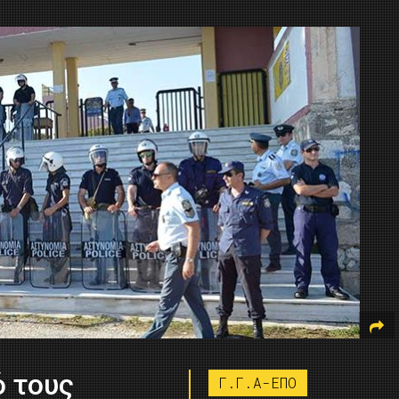
ό τους
Γ.Γ.Α-ΕΠΟ