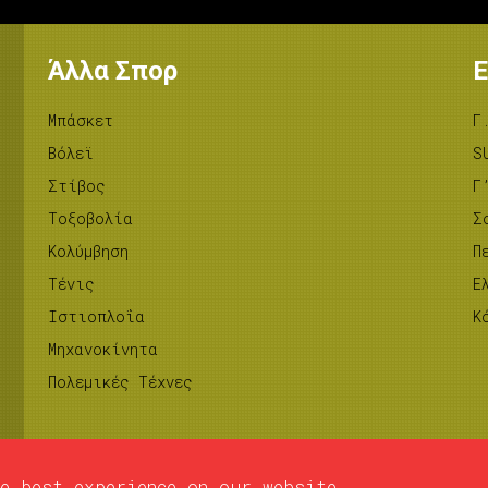
Άλλα Σπορ
Ε
Μπάσκετ
Γ
Βόλεϊ
S
Στίβος
Γ
Tοξοβολία
Σ
Κολύμβηση
Π
Τένις
Ε
Ιστιοπλοΐα
Κ
Μηχανοκίνητα
Πολεμικές Τέχνες
e best experience on our website.