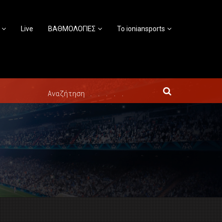
Live
ΒΑΘΜΟΛΟΓΙΕΣ
Το ioniansports