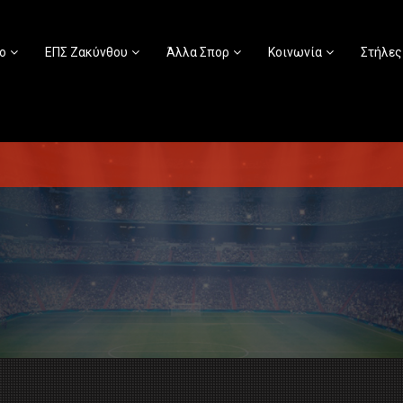
ο
ΕΠΣ Ζακύνθου
Άλλα Σπορ
Κοινωνία
Στήλες