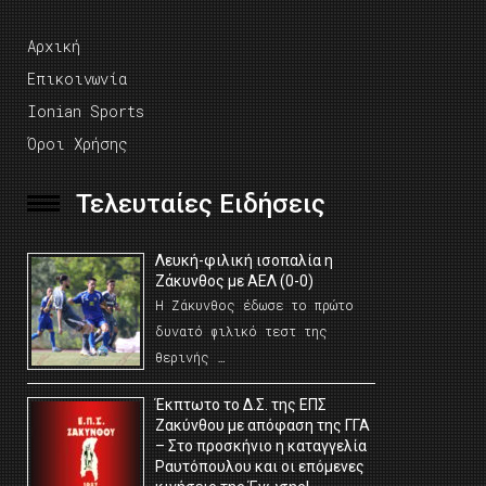
Αρχική
Επικοινωνία
Ionian Sports
Όροι Χρήσης
Τελευταίες Ειδήσεις
Λευκή-φιλική ισοπαλία η
Ζάκυνθος με ΑΕΛ (0-0)
Η Ζάκυνθος έδωσε το πρώτο
δυνατό φιλικό τεστ της
θερινής …
Έκπτωτο το Δ.Σ. της ΕΠΣ
Ζακύνθου με απόφαση της ΓΓΑ
– Στο προσκήνιο η καταγγελία
Ραυτόπουλου και οι επόμενες