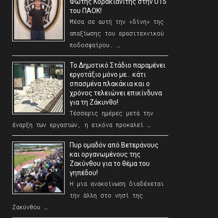
Φώτης Κορακιανίτης στην U15
του ΠΑΟΚ!
Μέσα σε αυτή την «δίνη» της
απαξίωσης του ερασιτεχνικού
ποδοσφαίρου. …
Το Δημοτικό Στάδιο παραμένει
εργοτάξιο μόνο με… κάτι
σπασμένα πλακάκια και ο
χρόνος τελειώνει επικίνδυνα
για τη Ζάκυνθο!
Τέσσερις ημέρες μετά την
έναρξη των εργασιών, η εικόνα προκαλεί …
Πυρ ομαδόν από Βετεράνους
και οργανωμένους της
Ζακύνθου για το θέμα του
γηπέδου!
Η μια ανακοίνωση διαδέχεται
την άλλη στο νησί της
Ζακύνθου …