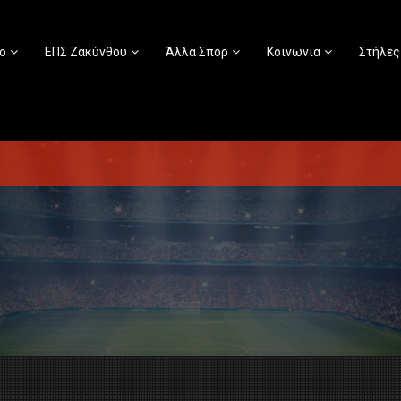
ο
ΕΠΣ Ζακύνθου
Άλλα Σπορ
Κοινωνία
Στήλες