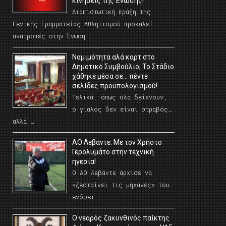
κινήσεις της Ένωσης!
Διαπιστωτική πράξη της
Γενικής Γραμματείας Αθλητισμού προκαλεί
ανατροπές στην Ένωση …
Νομιμότητα αλά καρτ στο
Δημοτικό Συμβούλιο; Το Στάδιο
χάθηκε μέσα σε… πέντε
σελίδες προϋπολογισμού!
Τελικά, όπως όλα δείχνουν,
ο γιαλός δεν είναι στραβός…
αλλά …
ΑΟ Λεβάντε: Με τον Χρήστο
Γερολυμάτο στην τεχνική
ηγεσία!
Ο ΑΟ Λεβάντε άρχισε να
«ζεσταίνει τις μηχανές» του
ενόψει …
O νεαρός ζακυνθινός παίκτης