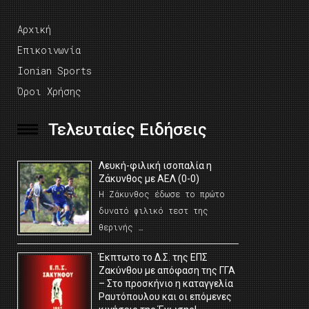
Αρχική
Επικοινωνία
Ionian Sports
Όροι Χρήσης
Τελευταίες Ειδήσεις
Λευκή-φιλική ισοπαλία η
Ζάκυνθος με ΑΕΛ (0-0)
Η Ζάκυνθος έδωσε το πρώτο
δυνατό φιλικό τεστ της
θερινής …
Έκπτωτο το Δ.Σ. της ΕΠΣ
Ζακύνθου με απόφαση της ΓΓΑ
– Στο προσκήνιο η καταγγελία
Ραυτόπουλου και οι επόμενες