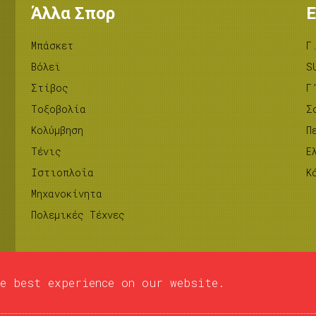
Άλλα Σπορ
Ε
Μπάσκετ
Γ
Βόλεϊ
S
Στίβος
Γ
Tοξοβολία
Σ
Κολύμβηση
Π
Τένις
Ε
Ιστιοπλοΐα
Κ
Μηχανοκίνητα
Πολεμικές Τέχνες
e best experience on our website.