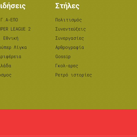
ιδήσεις
Στήλες
.Γ.Α-ΕΠΟ
Πολιτισμός
UPER LEAGUE 2
Συνεντεύξεις
’ Εθνική
Συνεργασίες
ούπερ Λίγκα
Αρθρογραφία
εριφέρεια
Gossip
λλάδα
Γκολ-αρες
όσμος
Ρετρό ιστορίες