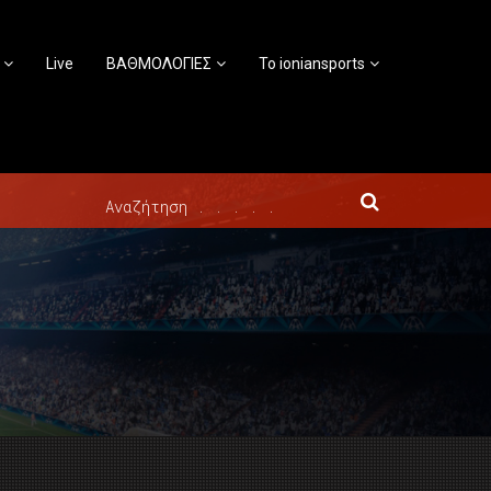
Live
ΒΑΘΜΟΛΟΓΙΕΣ
Το ioniansports