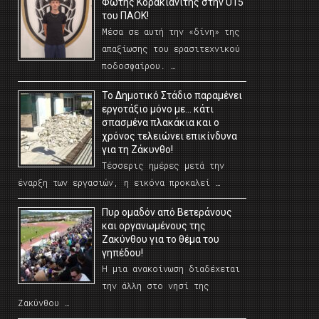
Φώτης Κορακιανίτης στην U15
του ΠΑΟΚ!
Μέσα σε αυτή την «δίνη» της
απαξίωσης του ερασιτεχνικού
ποδοσφαίρου. …
Το Δημοτικό Στάδιο παραμένει
εργοτάξιο μόνο με… κάτι
σπασμένα πλακάκια και ο
χρόνος τελειώνει επικίνδυνα
για τη Ζάκυνθο!
Τέσσερις ημέρες μετά την
έναρξη των εργασιών, η εικόνα προκαλεί …
Πυρ ομαδόν από Βετεράνους
και οργανωμένους της
Ζακύνθου για το θέμα του
γηπέδου!
Η μια ανακοίνωση διαδέχεται
την άλλη στο νησί της
Ζακύνθου …