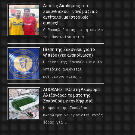
Από τις Ακαδημίες του
Ζακυνθιακού… ξανά μαζί ως
αντίπαλοι με ιστορικές
ομάδες!
Ο Ραφαήλ Πέττας με τη φανέλα
του Πανιωνίου και ο …
Πίεση της Ζακύνθου για το
γήπεδο (νέα ανακοίνωση)
Η πίεση της Ζακύνθου για το
γηπεδικο αυξάνεται
καθημερινά καθώς …
AΠΟΚΛΕΙΣΤΙΚΟ στη Λεωφόρο
Αλεξάνδρας το ματς της
Ζακύνθου με την Κηφισιά!
Η ομάδα της Ζακύνθου
κληρώθηκε να αγωνιστεί εντός
έδρας για …