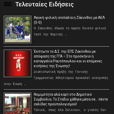
Τελευταίες Ειδήσεις
Λευκή-φιλική ισοπαλία η Ζάκυνθος με ΑΕΛ
(0-0)
Η Ζάκυνθος έδωσε το πρώτο δυνατό φιλικό
τεστ της θερινής …
Έκπτωτο το Δ.Σ. της ΕΠΣ Ζακύνθου με
απόφαση της ΓΓΑ – Στο προσκήνιο η
καταγγελία Ραυτόπουλου και οι επόμενες
κινήσεις της Ένωσης!
Διαπιστωτική πράξη της Γενικής
Γραμματείας Αθλητισμού προκαλεί ανατροπές
στην Ένωση …
Νομιμότητα αλά καρτ στο Δημοτικό
Συμβούλιο; Το Στάδιο χάθηκε μέσα σε… πέντε
σελίδες προϋπολογισμού!
Τελικά, όπως όλα δείχνουν, ο γιαλός δεν