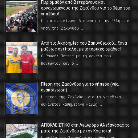
Πυρ ομαδόν από Βετεράνους και
οργανωμένους της Ζακύνθου για το θέμα του
γηπέδου!
Η μια ανακοίνωση διαδέχεται την άλλη στο
νησί της Ζακύνθου …
Από τις Ακαδημίες του Ζακυνθιακού… ξανά
μαζί ως αντίπαλοι με ιστορικές ομάδες!
Ο Ραφαήλ Πέττας με τη φανέλα του
Πανιωνίου και ο …
Πίεση της Ζακύνθου για το γήπεδο (νέα
ανακοίνωση)
Η πίεση της Ζακύνθου για το γηπεδικο
αυξάνεται καθημερινά καθώς …
AΠΟΚΛΕΙΣΤΙΚΟ στη Λεωφόρο Αλεξάνδρας το
ματς της Ζακύνθου με την Κηφισιά!
Η ομάδα της Ζακύνθου κληρώθηκε να