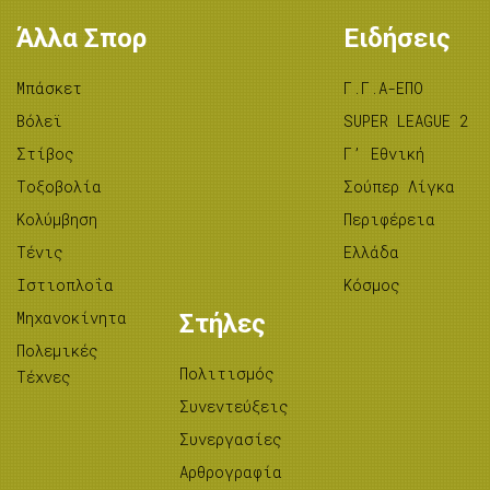
Άλλα Σπορ
Ειδήσεις
Μπάσκετ
Γ.Γ.Α-ΕΠΟ
Βόλεϊ
SUPER LEAGUE 2
Στίβος
Γ’ Εθνική
Tοξοβολία
Σούπερ Λίγκα
Κολύμβηση
Περιφέρεια
Τένις
Ελλάδα
Ιστιοπλοΐα
Κόσμος
Μηχανοκίνητα
Στήλες
Πολεμικές
Πολιτισμός
Τέχνες
Συνεντεύξεις
Συνεργασίες
Αρθρογραφία