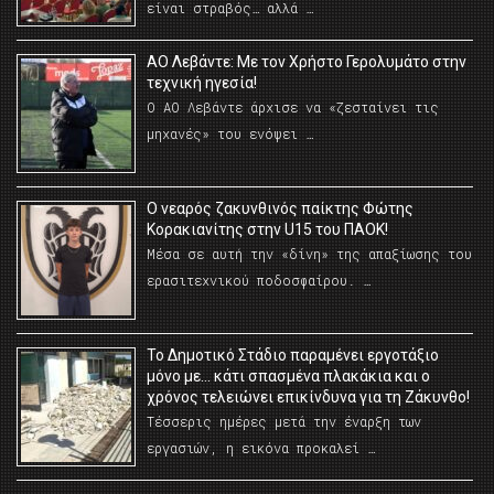
είναι στραβός… αλλά …
ΑΟ Λεβάντε: Με τον Χρήστο Γερολυμάτο στην
τεχνική ηγεσία!
Ο ΑΟ Λεβάντε άρχισε να «ζεσταίνει τις
μηχανές» του ενόψει …
O νεαρός ζακυνθινός παίκτης Φώτης
Κορακιανίτης στην U15 του ΠΑΟΚ!
Μέσα σε αυτή την «δίνη» της απαξίωσης του
ερασιτεχνικού ποδοσφαίρου. …
Το Δημοτικό Στάδιο παραμένει εργοτάξιο
μόνο με… κάτι σπασμένα πλακάκια και ο
χρόνος τελειώνει επικίνδυνα για τη Ζάκυνθο!
Τέσσερις ημέρες μετά την έναρξη των
εργασιών, η εικόνα προκαλεί …