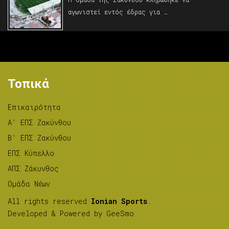
αγωνιστεί εντός έδρας για …
Τοπικά
Επικαιρότητα
A’ ΕΠΣ Ζακύνθου
B’ ΕΠΣ Ζακύνθου
ΕΠΣ Κύπελλο
ΑΠΣ Ζάκυνθος
Ομάδα Νέων
All rights reserved
Ionian Sports
.
Developed & Powered by
GeeSmo
.