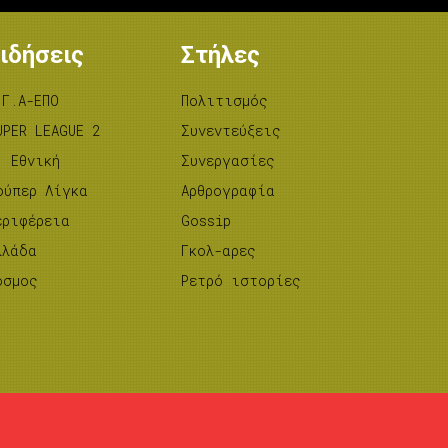
ιδήσεις
Στήλες
.Γ.Α-ΕΠΟ
Πολιτισμός
UPER LEAGUE 2
Συνεντεύξεις
’ Εθνική
Συνεργασίες
ούπερ Λίγκα
Αρθρογραφία
εριφέρεια
Gossip
λλάδα
Γκολ-αρες
όσμος
Ρετρό ιστορίες