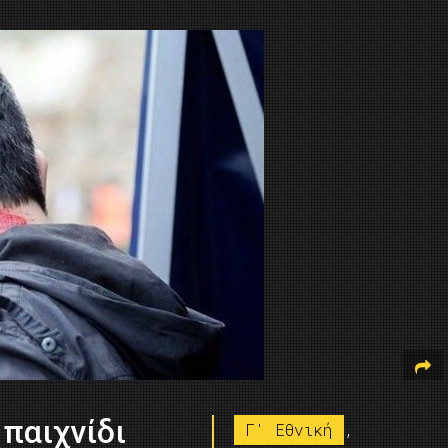
 παιχνίδι
Γ' Εθνική
,