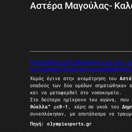
Αστέρα Μαγούλας- Καλ
Επεισόδια στην Μαγούλα, στο ματς τ
να τραυματίζεται και να μεταφέρεται
Χαμός έγινε στην αναμέτρηση του
Αστέ
οπαδούς των δύο ομάδων σημειώθηκαν ε
και να μεταφερθεί στο νοσοκομείο.
Στο δεύτερο ημίχρονο του αγώνα, που
Θύελλα”
με
0-1
, χάρη σε γκολ του
Δημ
συνεπλάκησαν, με αποτέλεσμα να τραυμ
Πηγή: olympiasports.gr