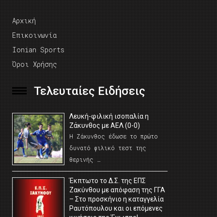
Αρχική
Επικοινωνία
Ionian Sports
Όροι Χρήσης
Τελευταίες Ειδήσεις
Λευκή-φιλική ισοπαλία η
Ζάκυνθος με ΑΕΛ (0-0)
Η Ζάκυνθος έδωσε το πρώτο
δυνατό φιλικό τεστ της
θερινής …
Έκπτωτο το Δ.Σ. της ΕΠΣ
Ζακύνθου με απόφαση της ΓΓΑ
– Στο προσκήνιο η καταγγελία
Ραυτόπουλου και οι επόμενες