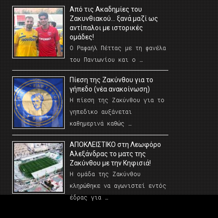
Από τις Ακαδημίες του
Ζακυνθιακού… ξανά μαζί ως
αντίπαλοι με ιστορικές
ομάδες!
Ο Ραφαήλ Πέττας με τη φανέλα
του Πανιωνίου και ο …
Πίεση της Ζακύνθου για το
γήπεδο (νέα ανακοίνωση)
Η πίεση της Ζακύνθου για το
γηπεδικο αυξάνεται
καθημερινά καθώς …
AΠΟΚΛΕΙΣΤΙΚΟ στη Λεωφόρο
Αλεξάνδρας το ματς της
Ζακύνθου με την Κηφισιά!
Η ομάδα της Ζακύνθου
κληρώθηκε να αγωνιστεί εντός
έδρας για …