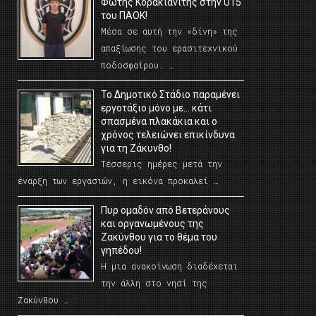
Φώτης Κορακιανίτης στην U15
του ΠΑΟΚ!
Μέσα σε αυτή την «δίνη» της
απαξίωσης του ερασιτεχνικού
ποδοσφαίρου. …
Το Δημοτικό Στάδιο παραμένει
εργοτάξιο μόνο με… κάτι
σπασμένα πλακάκια και ο
χρόνος τελειώνει επικίνδυνα
για τη Ζάκυνθο!
Τέσσερις ημέρες μετά την
έναρξη των εργασιών, η εικόνα προκαλεί …
Πυρ ομαδόν από Βετεράνους
και οργανωμένους της
Ζακύνθου για το θέμα του
γηπέδου!
Η μια ανακοίνωση διαδέχεται
την άλλη στο νησί της
Ζακύνθου …