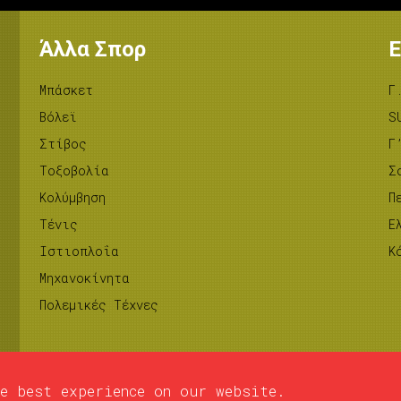
Άλλα Σπορ
Ε
Μπάσκετ
Γ
Βόλεϊ
S
Στίβος
Γ
Tοξοβολία
Σ
Κολύμβηση
Π
Τένις
Ε
Ιστιοπλοΐα
Κ
Μηχανοκίνητα
Πολεμικές Τέχνες
e best experience on our website.