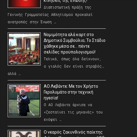
κινήσεις της Ένωσης!
Διαπιστωτική πράξη της
Γενικής Γραμματείας Αθλητισμού προκαλεί
ανατροπές στην Ένωση …
Νομιμότητα αλά καρτ στο
Δημοτικό Συμβούλιο; Το Στάδιο
χάθηκε μέσα σε… πέντε
σελίδες προϋπολογισμού!
Τελικά, όπως όλα δείχνουν,
ο γιαλός δεν είναι στραβός…
αλλά …
ΑΟ Λεβάντε: Με τον Χρήστο
Γερολυμάτο στην τεχνική
ηγεσία!
Ο ΑΟ Λεβάντε άρχισε να
«ζεσταίνει τις μηχανές» του
ενόψει …
O νεαρός ζακυνθινός παίκτης