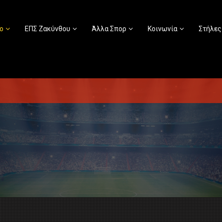
ο
ΕΠΣ Ζακύνθου
Άλλα Σπορ
Κοινωνία
Στήλες