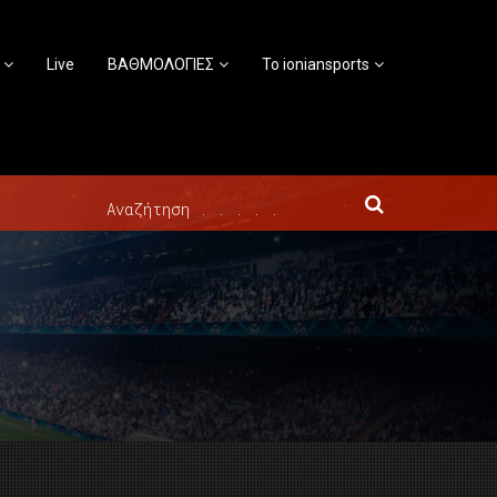
Live
ΒΑΘΜΟΛΟΓΙΕΣ
Το ioniansports