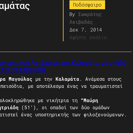
αμάτας
Ποδόσφαιρο
By
Σωκράτης
Λειβαδάς
Δεκ 7, 2014
Αφήστε σχόλιο
ου τοπικού Αστέρα με την Καλαμάτα, με οπαδό
 στο νοσοκομείο.
ρα Μαγούλας
με την
Καλαμάτα
. Ανάμεσα στους
πεισόδια, με αποτέλεσμα ένας να τραυματιστεί
 ολοκληρώθηκε με νικήτρια τη
”Μαύρη
ητριάδη
(51′), οι οπαδοί των δύο ομάδων
ατιστεί ένας υποστηρικτής των φιλοξενούμενων.