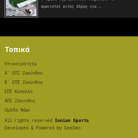
αγωνιστεί εντός έδρας για …
Τοπικά
Επικαιρότητα
A’ ΕΠΣ Ζακύνθου
B’ ΕΠΣ Ζακύνθου
ΕΠΣ Κύπελλο
ΑΠΣ Ζάκυνθος
Ομάδα Νέων
All rights reserved
Ionian Sports
.
Developed & Powered by
GeeSmo
.