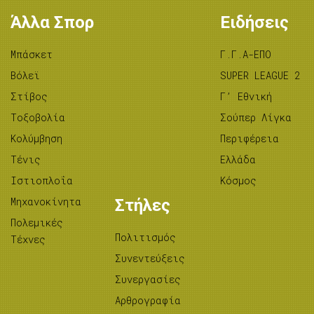
Άλλα Σπορ
Ειδήσεις
Μπάσκετ
Γ.Γ.Α-ΕΠΟ
Βόλεϊ
SUPER LEAGUE 2
Στίβος
Γ’ Εθνική
Tοξοβολία
Σούπερ Λίγκα
Κολύμβηση
Περιφέρεια
Τένις
Ελλάδα
Ιστιοπλοΐα
Κόσμος
Μηχανοκίνητα
Στήλες
Πολεμικές
Πολιτισμός
Τέχνες
Συνεντεύξεις
Συνεργασίες
Αρθρογραφία