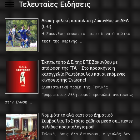
Τελευταίες Ειδήσεις
Λευκή-φιλική ισοπαλία η Ζάκυνθος με ΑΕΛ
(0-0)
Η Ζάκυνθος έδωσε το πρώτο δυνατό φιλικό
τεστ της θερινής …
Έκπτωτο το Δ.Σ. της ΕΠΣ Ζακύνθου με
απόφαση της ΓΓΑ – Στο προσκήνιο η
καταγγελία Ραυτόπουλου και οι επόμενες
κινήσεις της Ένωσης!
Διαπιστωτική πράξη της Γενικής
Γραμματείας Αθλητισμού προκαλεί ανατροπές
στην Ένωση …
Νομιμότητα αλά καρτ στο Δημοτικό
Συμβούλιο; Το Στάδιο χάθηκε μέσα σε… πέντε
σελίδες προϋπολογισμού!
Τελικά, όπως όλα δείχνουν, ο γιαλός δεν