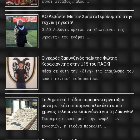
είναι στραβός… αλλά …
ΑΟ Λεβάντε: Με τον Χρήστο Γερολυμάτο στην
τεχνική ηγεσία!
Ο ΑΟ Λεβάντε άρχισε να «ζεσταίνει τις
μηχανές» του ενόψει …
O νεαρός ζακυνθινός παίκτης Φώτης
Κορακιανίτης στην U15 του ΠΑΟΚ!
Μέσα σε αυτή την «δίνη» της απαξίωσης του
ερασιτεχνικού ποδοσφαίρου. …
Το Δημοτικό Στάδιο παραμένει εργοτάξιο
μόνο με… κάτι σπασμένα πλακάκια και ο
χρόνος τελειώνει επικίνδυνα για τη Ζάκυνθο!
Τέσσερις ημέρες μετά την έναρξη των
εργασιών, η εικόνα προκαλεί …