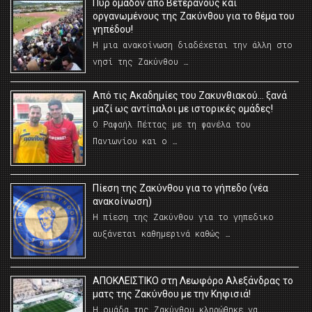
Πυρ ομαδόν από Βετεράνους και
οργανωμένους της Ζακύνθου για το θέμα του
γηπέδου!
Η μια ανακοίνωση διαδέχεται την άλλη στο
νησί της Ζακύνθου …
Από τις Ακαδημίες του Ζακυνθιακού… ξανά
μαζί ως αντίπαλοι με ιστορικές ομάδες!
Ο Ραφαήλ Πέττας με τη φανέλα του
Πανιωνίου και ο …
Πίεση της Ζακύνθου για το γήπεδο (νέα
ανακοίνωση)
Η πίεση της Ζακύνθου για το γηπεδικο
αυξάνεται καθημερινά καθώς …
AΠΟΚΛΕΙΣΤΙΚΟ στη Λεωφόρο Αλεξάνδρας το
ματς της Ζακύνθου με την Κηφισιά!
Η ομάδα της Ζακύνθου κληρώθηκε να