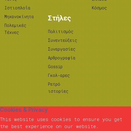
Ιστιοπλοΐα
Κόσμος
Μηχανοκίνητα
Στήλες
Πολεμικές
Πολιτισμός
Τέχνες
Συνεντεύξεις
Συνεργασίες
Αρθρογραφία
Gossip
Γκολ-αρες
Ρετρό
ιστορίες
Cookies & Privacy
This website uses cookies to ensure you get
the best experience on our website.