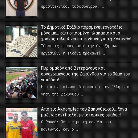
ερασιτεχνικού ποδοσφαίρου. …
Το Δημοτικό Στάδιο παραμένει εργοτάξιο
μόνο με… κάτι σπασμένα πλακάκια και ο
χρόνος τελειώνει επικίνδυνα για τη Ζάκυνθο!
Τέσσερις ημέρες μετά την έναρξη των
εργασιών, η εικόνα προκαλεί …
Πυρ ομαδόν από Βετεράνους και
οργανωμένους της Ζακύνθου για το θέμα του
γηπέδου!
Η μια ανακοίνωση διαδέχεται την άλλη στο
νησί της Ζακύνθου …
Από τις Ακαδημίες του Ζακυνθιακού… ξανά
μαζί ως αντίπαλοι με ιστορικές ομάδες!
Ο Ραφαήλ Πέττας με τη φανέλα του
Πανιωνίου και ο …