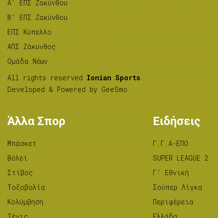
A’ ΕΠΣ Ζακύνθου
B’ ΕΠΣ Ζακύνθου
ΕΠΣ Κύπελλο
ΑΠΣ Ζάκυνθος
Ομάδα Νέων
All rights reserved
Ionian Sports
.
Developed & Powered by
GeeSmo
.
Άλλα Σπορ
Ειδήσεις
Μπάσκετ
Γ.Γ.Α-ΕΠΟ
Βόλεϊ
SUPER LEAGUE 2
Στίβος
Γ’ Εθνική
Tοξοβολία
Σούπερ Λίγκα
Κολύμβηση
Περιφέρεια
Τένις
Ελλάδα