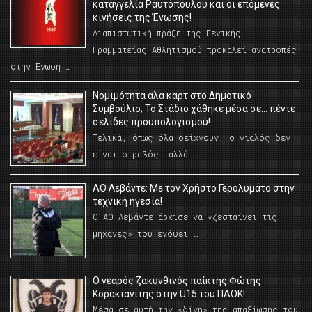
καταγγελία Ραυτόπουλου και οι επόμενες
κινήσεις της Ένωσης!
Διαπιστωτική πράξη της Γενικής
Γραμματείας Αθλητισμού προκαλεί ανατροπές
στην Ένωση …
Νομιμότητα αλά καρτ στο Δημοτικό
Συμβούλιο; Το Στάδιο χάθηκε μέσα σε… πέντε
σελίδες προϋπολογισμού!
Τελικά, όπως όλα δείχνουν, ο γιαλός δεν
είναι στραβός… αλλά …
ΑΟ Λεβάντε: Με τον Χρήστο Γερολυμάτο στην
τεχνική ηγεσία!
Ο ΑΟ Λεβάντε άρχισε να «ζεσταίνει τις
μηχανές» του ενόψει …
O νεαρός ζακυνθινός παίκτης Φώτης
Κορακιανίτης στην U15 του ΠΑΟΚ!
Μέσα σε αυτή την «δίνη» της απαξίωσης του