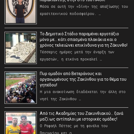
Μέσα σε αυτή την «δίνη» της απαξίωσης του
ερασιτεχνικού ποδοσφαίρου. …
Το Δημοτικό Στάδιο παραμένει εργοτάξιο
μόνο με… κάτι σπασμένα πλακάκια και ο
χρόνος τελειώνει επικίνδυνα για τη Ζάκυνθο!
Τέσσερις ημέρες μετά την έναρξη των
εργασιών, η εικόνα προκαλεί …
Πυρ ομαδόν από Βετεράνους και
οργανωμένους της Ζακύνθου για το θέμα του
γηπέδου!
Η μια ανακοίνωση διαδέχεται την άλλη στο
νησί της Ζακύνθου …
Από τις Ακαδημίες του Ζακυνθιακού… ξανά
μαζί ως αντίπαλοι με ιστορικές ομάδες!
Ο Ραφαήλ Πέττας με τη φανέλα του
Πανιωνίου και ο …