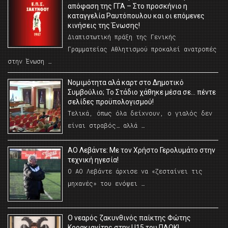
απόφαση της ΓΓΑ – Στο προσκήνιο η
καταγγελία Ραυτόπουλου και οι επόμενες
κινήσεις της Ένωσης!
Διαπιστωτική πράξη της Γενικής
Γραμματείας Αθλητισμού προκαλεί ανατροπές
στην Ένωση …
Νομιμότητα αλά καρτ στο Δημοτικό
Συμβούλιο; Το Στάδιο χάθηκε μέσα σε… πέντε
σελίδες προϋπολογισμού!
Τελικά, όπως όλα δείχνουν, ο γιαλός δεν
είναι στραβός… αλλά …
ΑΟ Λεβάντε: Με τον Χρήστο Γερολυμάτο στην
τεχνική ηγεσία!
Ο ΑΟ Λεβάντε άρχισε να «ζεσταίνει τις
μηχανές» του ενόψει …
O νεαρός ζακυνθινός παίκτης Φώτης
Κορακιανίτης στην U15 του ΠΑΟΚ!