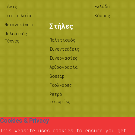
Τένις
Ελλάδα
Ιστιοπλοΐα
Κόσμος
Μηχανοκίνητα
Στήλες
Πολεμικές
Πολιτισμός
Τέχνες
Συνεντεύξεις
Συνεργασίες
Αρθρογραφία
Gossip
Γκολ-αρες
Ρετρό
ιστορίες
Cookies & Privacy
This website uses cookies to ensure you get