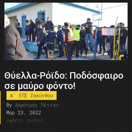
Θύελλα-Ρόϊδο: Ποδόσφαιρο
σε μαύρο φόντο!
A' ΕΠΣ Ζακύνθου
By
Δημήτρης Πέττας
Μαρ 23, 2022
Αφήστε σχόλιο