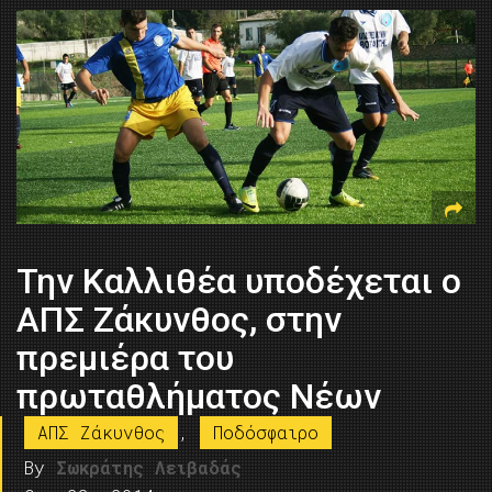
Την Καλλιθέα υποδέχεται ο
ΑΠΣ Ζάκυνθος, στην
πρεμιέρα του
πρωταθλήματος Νέων
ΑΠΣ Ζάκυνθος
,
Ποδόσφαιρο
By
Σωκράτης Λειβαδάς