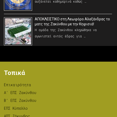
αυξάνεται καθημερινά καθώς …
AΠΟΚΛΕΙΣΤΙΚΟ στη Λεωφόρο Αλεξάνδρας το
ματς της Ζακύνθου με την Κηφισιά!
Η ομάδα της Ζακύνθου κληρώθηκε να
αγωνιστεί εντός έδρας για …
Τοπικά
Επικαιρότητα
A’ ΕΠΣ Ζακύνθου
B’ ΕΠΣ Ζακύνθου
ΕΠΣ Κύπελλο
ΑΠΣ Ζάκυνθος