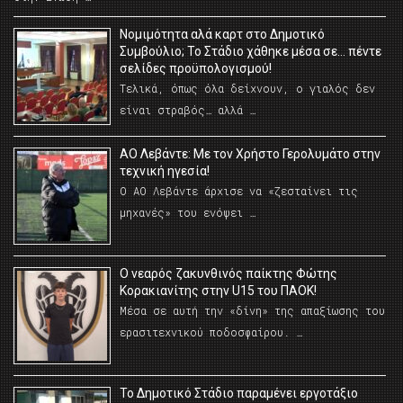
Νομιμότητα αλά καρτ στο Δημοτικό
Συμβούλιο; Το Στάδιο χάθηκε μέσα σε… πέντε
σελίδες προϋπολογισμού!
Τελικά, όπως όλα δείχνουν, ο γιαλός δεν
είναι στραβός… αλλά …
ΑΟ Λεβάντε: Με τον Χρήστο Γερολυμάτο στην
τεχνική ηγεσία!
Ο ΑΟ Λεβάντε άρχισε να «ζεσταίνει τις
μηχανές» του ενόψει …
O νεαρός ζακυνθινός παίκτης Φώτης
Κορακιανίτης στην U15 του ΠΑΟΚ!
Μέσα σε αυτή την «δίνη» της απαξίωσης του
ερασιτεχνικού ποδοσφαίρου. …
Το Δημοτικό Στάδιο παραμένει εργοτάξιο