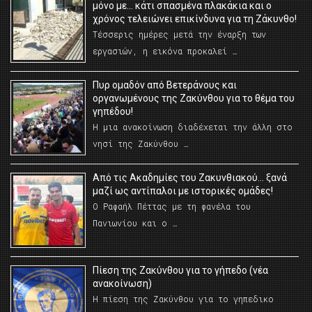
μόνο με… κάτι σπασμένα πλακάκια και ο
χρόνος τελειώνει επικίνδυνα για τη Ζάκυνθο!
Τέσσερις ημέρες μετά την έναρξη των
εργασιών, η εικόνα προκαλεί …
Πυρ ομαδόν από Βετεράνους και
οργανωμένους της Ζακύνθου για το θέμα του
γηπέδου!
Η μια ανακοίνωση διαδέχεται την άλλη στο
νησί της Ζακύνθου …
Από τις Ακαδημίες του Ζακυνθιακού… ξανά
μαζί ως αντίπαλοι με ιστορικές ομάδες!
Ο Ραφαήλ Πέττας με τη φανέλα του
Πανιωνίου και ο …
Πίεση της Ζακύνθου για το γήπεδο (νέα
ανακοίνωση)
Η πίεση της Ζακύνθου για το γηπεδικο