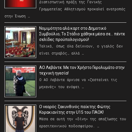
Διαπιστωτική πράξη της Γενικής
Γραμματείας Αθλητισμού προκαλεί ανατροπές
στην Ένωση …
Νομιμότητα αλά καρτ στο Δημοτικό
Συμβούλιο; Το Στάδιο χάθηκε μέσα σε… πέντε
σελίδες προϋπολογισμού!
Τελικά, όπως όλα δείχνουν, ο γιαλός δεν
είναι στραβός… αλλά …
ΑΟ Λεβάντε: Με τον Χρήστο Γερολυμάτο στην
τεχνική ηγεσία!
Ο ΑΟ Λεβάντε άρχισε να «ζεσταίνει τις
μηχανές» του ενόψει …
O νεαρός ζακυνθινός παίκτης Φώτης
Κορακιανίτης στην U15 του ΠΑΟΚ!
Μέσα σε αυτή την «δίνη» της απαξίωσης του
ερασιτεχνικού ποδοσφαίρου. …