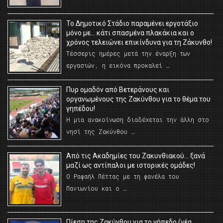
Το Δημοτικό Στάδιο παραμένει εργοτάξιο
μόνο με… κάτι σπασμένα πλακάκια και ο
χρόνος τελειώνει επικίνδυνα για τη Ζάκυνθο!
Τέσσερις ημέρες μετά την έναρξη των
εργασιών, η εικόνα προκαλεί …
Πυρ ομαδόν από Βετεράνους και
οργανωμένους της Ζακύνθου για το θέμα του
γηπέδου!
Η μια ανακοίνωση διαδέχεται την άλλη στο
νησί της Ζακύνθου …
Από τις Ακαδημίες του Ζακυνθιακού… ξανά
μαζί ως αντίπαλοι με ιστορικές ομάδες!
Ο Ραφαήλ Πέττας με τη φανέλα του
Πανιωνίου και ο …
Πίεση της Ζακύνθου για το γήπεδο (νέα