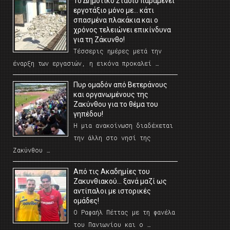
Το Δημοτικό Στάδιο παραμένει
εργοτάξιο μόνο με… κάτι
σπασμένα πλακάκια και ο
χρόνος τελειώνει επικίνδυνα
για τη Ζάκυνθο!
Τέσσερις ημέρες μετά την
έναρξη των εργασιών, η εικόνα προκαλεί …
Πυρ ομαδόν από Βετεράνους
και οργανωμένους της
Ζακύνθου για το θέμα του
γηπέδου!
Η μια ανακοίνωση διαδέχεται
την άλλη στο νησί της
Ζακύνθου …
Από τις Ακαδημίες του
Ζακυνθιακού… ξανά μαζί ως
αντίπαλοι με ιστορικές
ομάδες!
Ο Ραφαήλ Πέττας με τη φανέλα
του Πανιωνίου και ο …