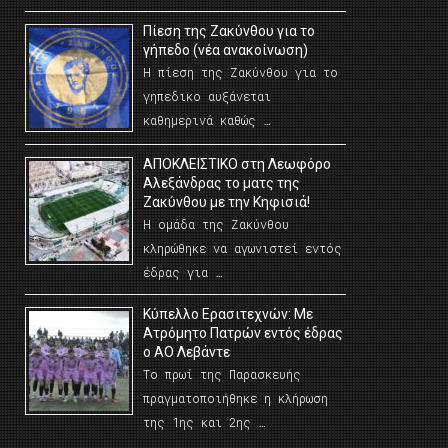
Πίεση της Ζακύνθου για το
γήπεδο (νέα ανακοίνωση)
Η πίεση της Ζακύνθου για το
γηπεδικο αυξάνεται
καθημερινά καθώς …
AΠΟΚΛΕΙΣΤΙΚΟ στη Λεωφόρο
Αλεξάνδρας το ματς της
Ζακύνθου με την Κηφισιά!
Η ομάδα της Ζακύνθου
κληρώθηκε να αγωνιστεί εντός
έδρας για …
Κύπελλο Ερασιτεχνών: Με
Ατρόμητο Πατρών εντός έδρας
ο ΑΟ Λεβάντε
Το πρωί της Παρασκευής
πραγματοποιήθηκε η κλήρωση
της 1ης και 2ης …