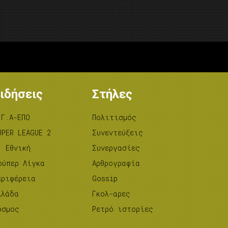
ιδήσεις
Στήλες
.Γ.Α-ΕΠΟ
Πολιτισμός
UPER LEAGUE 2
Συνεντεύξεις
’ Εθνική
Συνεργασίες
ούπερ Λίγκα
Αρθρογραφία
εριφέρεια
Gossip
λλάδα
Γκολ-αρες
όσμος
Ρετρό ιστορίες