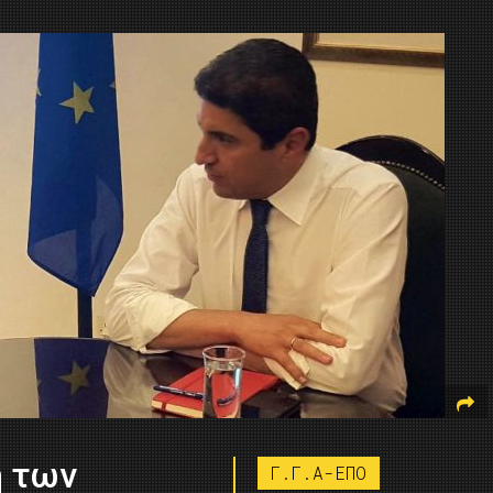
η των
Γ.Γ.Α-ΕΠΟ