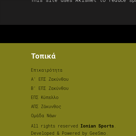
Τοπικά
Επικαιρότητα
A’ ΕΠΣ Ζακύνθου
B’ ΕΠΣ Ζακύνθου
ΕΠΣ Κύπελλο
ΑΠΣ Ζάκυνθος
Ομάδα Νέων
All rights reserved
Ionian Sports
.
Developed & Powered by
GeeSmo
.