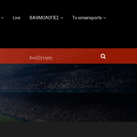
Live
ΒΑΘΜΟΛΟΓΙΕΣ
Το ioniansports