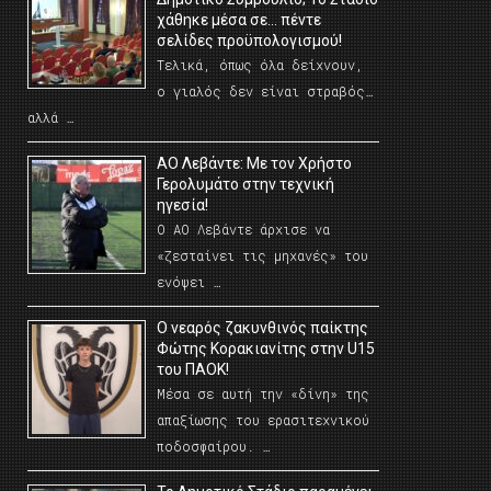
χάθηκε μέσα σε… πέντε
σελίδες προϋπολογισμού!
Τελικά, όπως όλα δείχνουν,
ο γιαλός δεν είναι στραβός…
αλλά …
ΑΟ Λεβάντε: Με τον Χρήστο
Γερολυμάτο στην τεχνική
ηγεσία!
Ο ΑΟ Λεβάντε άρχισε να
«ζεσταίνει τις μηχανές» του
ενόψει …
O νεαρός ζακυνθινός παίκτης
Φώτης Κορακιανίτης στην U15
του ΠΑΟΚ!
Μέσα σε αυτή την «δίνη» της
απαξίωσης του ερασιτεχνικού
ποδοσφαίρου. …