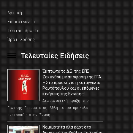
Αρχική
Επικοινωνία
Ionian Sports
Όροι Χρήσης
Τελευταίες Ειδήσεις
Έκπτωτο το Δ.Σ. της ΕΠΣ
Ζακύνθου με απόφαση της ΓΓΑ
– Στο προσκήνιο η καταγγελία
Ραυτόπουλου και οι επόμενες
κινήσεις της Ένωσης!
Διαπιστωτική πράξη της
Γενικής Γραμματείας Αθλητισμού προκαλεί
ανατροπές στην Ένωση …
Νομιμότητα αλά καρτ στο
Δημοτικό Συμβούλιο; Το Στάδιο