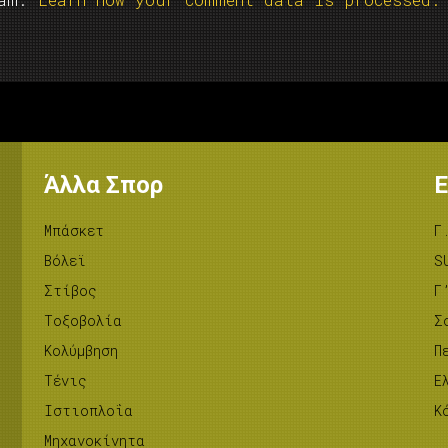
Άλλα Σπορ
Ε
Μπάσκετ
Γ
Βόλεϊ
S
Στίβος
Γ
Tοξοβολία
Σ
Κολύμβηση
Π
Τένις
Ε
Ιστιοπλοΐα
Κ
Μηχανοκίνητα