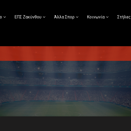
ο
ΕΠΣ Ζακύνθου
Άλλα Σπορ
Κοινωνία
Στήλες