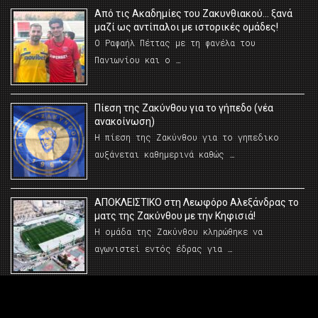
Από τις Ακαδημίες του Ζακυνθιακού… ξανά
μαζί ως αντίπαλοι με ιστορικές ομάδες!
Ο Ραφαήλ Πέττας με τη φανέλα του
Πανιωνίου και ο …
Πίεση της Ζακύνθου για το γήπεδο (νέα
ανακοίνωση)
Η πίεση της Ζακύνθου για το γηπεδικο
αυξάνεται καθημερινά καθώς …
AΠΟΚΛΕΙΣΤΙΚΟ στη Λεωφόρο Αλεξάνδρας το
ματς της Ζακύνθου με την Κηφισιά!
Η ομάδα της Ζακύνθου κληρώθηκε να
αγωνιστεί εντός έδρας για …