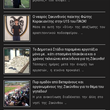
μηχανές» του ενόψει …
O νεαρός ζακυνθινός παίκτης Φώτης
Κορακιανίτης στην U15 του ΠΑΟΚ!
Μέσα σε αυτή την «δίνη» της απαξίωσης του
ερασιτεχνικού ποδοσφαίρου. …
Το Δημοτικό Στάδιο παραμένει εργοτάξιο
μόνο με… κάτι σπασμένα πλακάκια και ο
χρόνος τελειώνει επικίνδυνα για τη Ζάκυνθο!
Τέσσερις ημέρες μετά την έναρξη των
εργασιών, η εικόνα προκαλεί …
Πυρ ομαδόν από Βετεράνους και
οργανωμένους της Ζακύνθου για το θέμα του
γηπέδου!
Η μια ανακοίνωση διαδέχεται την άλλη στο
νησί της Ζακύνθου …