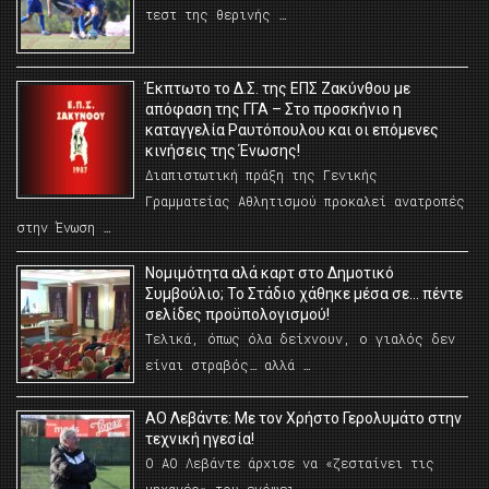
τεστ της θερινής …
Έκπτωτο το Δ.Σ. της ΕΠΣ Ζακύνθου με
απόφαση της ΓΓΑ – Στο προσκήνιο η
καταγγελία Ραυτόπουλου και οι επόμενες
κινήσεις της Ένωσης!
Διαπιστωτική πράξη της Γενικής
Γραμματείας Αθλητισμού προκαλεί ανατροπές
στην Ένωση …
Νομιμότητα αλά καρτ στο Δημοτικό
Συμβούλιο; Το Στάδιο χάθηκε μέσα σε… πέντε
σελίδες προϋπολογισμού!
Τελικά, όπως όλα δείχνουν, ο γιαλός δεν
είναι στραβός… αλλά …
ΑΟ Λεβάντε: Με τον Χρήστο Γερολυμάτο στην
τεχνική ηγεσία!
Ο ΑΟ Λεβάντε άρχισε να «ζεσταίνει τις