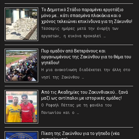
Το Δημοτικό Στάδιο παραμένει εργοτάξιο
μόνο με… κάτι σπασμένα πλακάκια και ο
χρόνος τελειώνει επικίνδυνα για τη Ζάκυνθο!
Τέσσερις ημέρες μετά την έναρξη των
εργασιών, η εικόνα προκαλεί …
Πυρ ομαδόν από Βετεράνους και
οργανωμένους της Ζακύνθου για το θέμα του
γηπέδου!
Η μια ανακοίνωση διαδέχεται την άλλη στο
νησί της Ζακύνθου …
Από τις Ακαδημίες του Ζακυνθιακού… ξανά
μαζί ως αντίπαλοι με ιστορικές ομάδες!
Ο Ραφαήλ Πέττας με τη φανέλα του
Πανιωνίου και ο …
Πίεση της Ζακύνθου για το γήπεδο (νέα