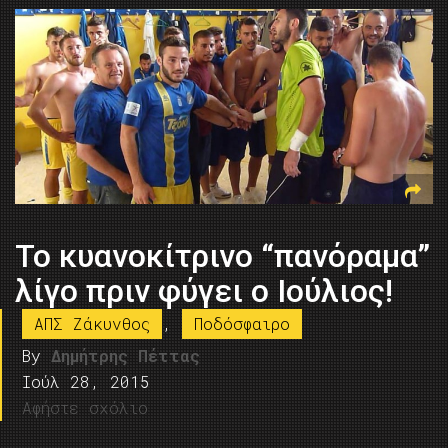
Το κυανοκίτρινο “πανόραμα”
λίγο πριν φύγει ο Ιούλιος!
ΑΠΣ Ζάκυνθος
,
Ποδόσφαιρο
By
Δημήτρης Πέττας
Ιούλ 28, 2015
Αφήστε σχόλιο