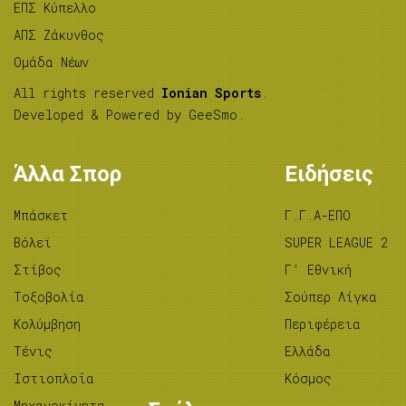
ΕΠΣ Κύπελλο
ΑΠΣ Ζάκυνθος
Ομάδα Νέων
All rights reserved
Ionian Sports
.
Developed & Powered by
GeeSmo
.
Άλλα Σπορ
Ειδήσεις
Μπάσκετ
Γ.Γ.Α-ΕΠΟ
Βόλεϊ
SUPER LEAGUE 2
Στίβος
Γ’ Εθνική
Tοξοβολία
Σούπερ Λίγκα
Κολύμβηση
Περιφέρεια
Τένις
Ελλάδα
Ιστιοπλοΐα
Κόσμος
Μηχανοκίνητα