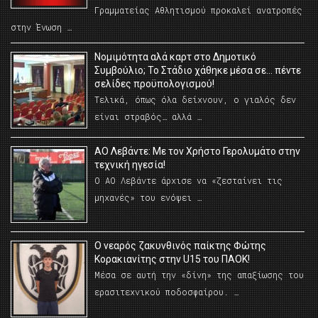
Γραμματείας Αθλητισμού προκαλεί ανατροπές
στην Ένωση …
Νομιμότητα αλά καρτ στο Δημοτικό
Συμβούλιο; Το Στάδιο χάθηκε μέσα σε… πέντε
σελίδες προϋπολογισμού!
Τελικά, όπως όλα δείχνουν, ο γιαλός δεν
είναι στραβός… αλλά …
ΑΟ Λεβάντε: Με τον Χρήστο Γερολυμάτο στην
τεχνική ηγεσία!
Ο ΑΟ Λεβάντε άρχισε να «ζεσταίνει τις
μηχανές» του ενόψει …
O νεαρός ζακυνθινός παίκτης Φώτης
Κορακιανίτης στην U15 του ΠΑΟΚ!
Μέσα σε αυτή την «δίνη» της απαξίωσης του
ερασιτεχνικού ποδοσφαίρου. …