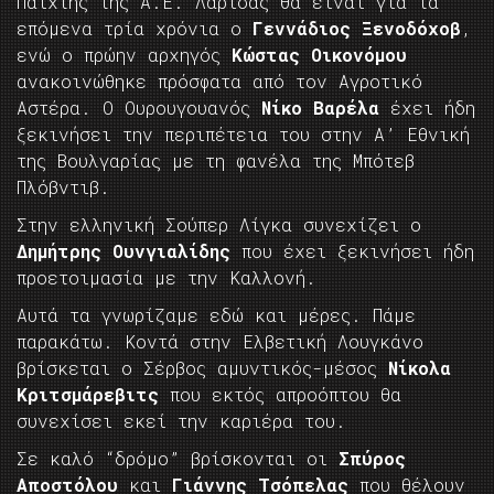
Παίχτης της Α.Ε. Λάρισας θα είναι για τα
επόμενα τρία χρόνια ο
Γεννάδιος Ξενοδόχοβ
,
ενώ ο πρώην αρχηγός
Κώστας Οικονόμου
ανακοινώθηκε πρόσφατα από τον Αγροτικό
Αστέρα. Ο Ουρουγουανός
Νίκο Βαρέλα
έχει ήδη
ξεκινήσει την περιπέτεια του στην Α’ Εθνική
της Βουλγαρίας με τη φανέλα της Μπότεβ
Πλόβντιβ.
Στην ελληνική Σούπερ Λίγκα συνεχίζει ο
Δημήτρης Ουνγιαλίδης
που έχει ξεκινήσει ήδη
προετοιμασία με την Καλλονή.
Αυτά τα γνωρίζαμε εδώ και μέρες. Πάμε
παρακάτω. Κοντά στην Ελβετική Λουγκάνο
βρίσκεται ο Σέρβος αμυντικός-μέσος
Νίκολα
Κριτσμάρεβιτς
που εκτός απροόπτου θα
συνεχίσει εκεί την καριέρα του.
Σε καλό “δρόμο” βρίσκονται οι
Σπύρος
Αποστόλου
και
Γιάννης Τσόπελας
που θέλουν