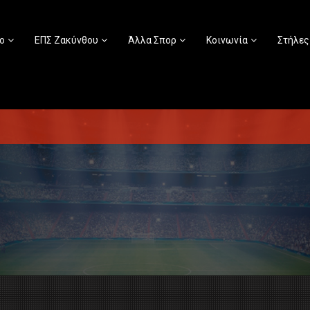
ο
ΕΠΣ Ζακύνθου
Άλλα Σπορ
Κοινωνία
Στήλες