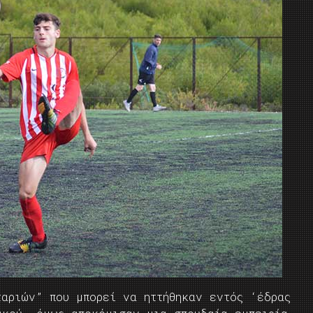
ταριών” που μπορεί να ηττήθηκαν εντός ‘έδρας