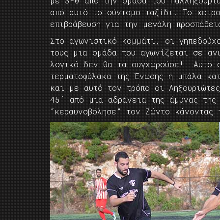
με 3-0 από την ομάδα του Παλληξουρι
από αυτό το σύντομο ταξίδι. Το χειρ
επιβράβευση για την μεγάλη προσπάθε
Στο αγωνιστικό κομμάτι, οι γηπεδούχ
τους μια ομάδα που αγωνίζεται σε αν
λογικό δεν θα τα συγχωρούσε! Αυτό 
τερματοφύλακα της Ένωσης η μπάλα κα
και με αυτό τον τρόπο οι Ληξουριώτε
45΄ από μια αδράνεια της άμυνας της
“κεραυνοβόλησε” τον Ζώντο κάνοντας 