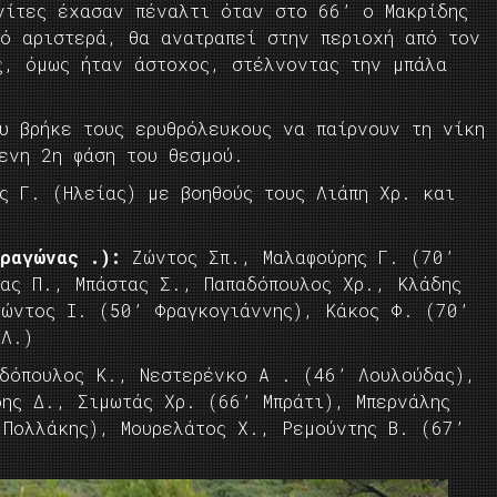
νίτες έχασαν πέναλτι όταν στο 66’ ο Μακρίδης
πό αριστερά, θα ανατραπεί στην περιοχή από τον
ς, όμως ήταν άστοχος, στέλνοντας την μπάλα
υ βρήκε τους ερυθρόλευκους να παίρνουν τη νίκη
ενη 2η φάση του θεσμού.
ς Γ. (Ηλείας) με βοηθούς τους Λιάπη Χρ. και
Δραγώνας .):
Ζώντος Σπ., Μαλαφούρης Γ. (70’
κας Π., Μπάστας Σ., Παπαδόπουλος Χρ., Κλάδης
Ζώντος Ι. (50’ Φραγκογιάννης), Κάκος Φ. (70’
 Λ.)
δόπουλος Κ., Νεστερένκο Α . (46’ Λουλούδας),
δης Δ., Σιμωτάς Χρ. (66’ Μπράτι), Μπερνάλης
 Πολλάκης), Μουρελάτος Χ., Ρεμούντης Β. (67’