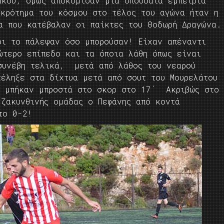
ακού, όμως αποκόμισαν μια σπουδαία εμπειρία
οκρότημα του κόσμου στο τέλος του αγώνα ήταν η
ια που κατέβαλαν οι παίκτες του Θοδωρή Δραγώνα.
οι το πάλεψαν όσο μπορούσαν! Είχαν απέναντι
ώτερο επίπεδο και τα όποια λάθη όπως είναι
συνέβη τελικά, μετά από λάθος του νεαρού
τέληξε στα δίχτυα μετά από σουτ του Μουρελάτου
ς μπήκαν μπροστά στο σκορ στο 17΄ Ακριβώς στο
 ζακυνθινής ομάδας ο Πεφάνης από κοντά
το 0-2!