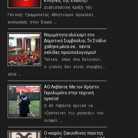
κινήσεις της Ένωσης!
Διαπιστωτική πράξη της
Γενικής Γραμματείας Αθλητισμού προκαλεί
ανατροπές στην Ένωση …
Νομιμότητα αλά καρτ στο
Δημοτικό Συμβούλιο; Το Στάδιο
χάθηκε μέσα σε… πέντε
σελίδες προϋπολογισμού!
Τελικά, όπως όλα δείχνουν,
ο γιαλός δεν είναι στραβός…
αλλά …
ΑΟ Λεβάντε: Με τον Χρήστο
Γερολυμάτο στην τεχνική
ηγεσία!
Ο ΑΟ Λεβάντε άρχισε να
«ζεσταίνει τις μηχανές» του
ενόψει …
O νεαρός ζακυνθινός παίκτης