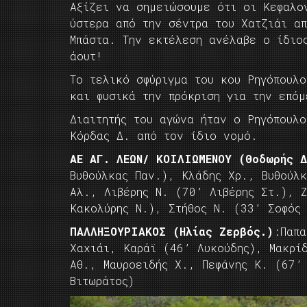
Αξίζει να σημειώσουμε ότι οι Κεφαλο
ύστερα από την σέντρα του Χατζιάι α
Μπάστα. Την εκτέλεση ανέλαβε ο ίδιο
άουτ!
Το τελικό σφύριγμα του κου Ρηγόπουλο
και φυσικά την πρόκριση για την επόμ
Διαιτητής του αγώνα ήταν ο Ρηγόπουλο
Κόρδας Δ. από τον ίδιο νομό.
ΑΕ ΑΓ. ΛΕΩΝ/ ΚΟΙΛΙΩΜΕΝΟΥ (Θοδωρής 
Βυθούλκας Παν.), Κλάδης Χρ., Βυθούλ
Αλ., Λιβέρης Ν. (70’ Λιβέρης Στ.), 
Κακολύρης Ν.), Στήθος Ν. (33’ Σοφός
ΠΑΛΛΗΞΟΥΡΙΑΚΟΣ (Ηλίας Ζερβός.)
:Παπα
Χαχιάι, Καράϊ (46’ Λυκούδης), Μακρί
Αθ., Μαυροειδής Χ., Πεφάνης Κ. (67’
Βιτωράτος)