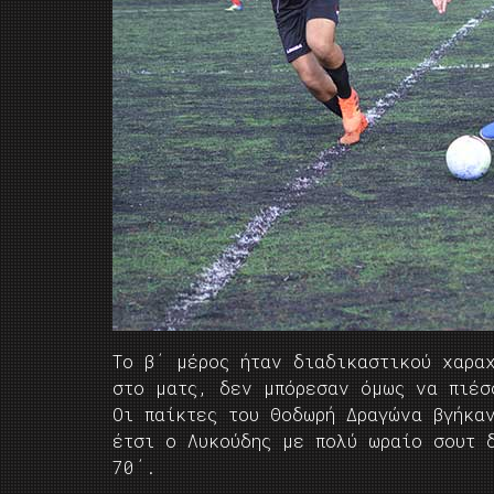
Το β΄ μέρος ήταν διαδικαστικού χαρα
στο ματς, δεν μπόρεσαν όμως να πιέσ
Οι παίκτες του Θοδωρή Δραγώνα βγήκα
έτσι ο Λυκούδης με πολύ ωραίο σουτ 
70΄.