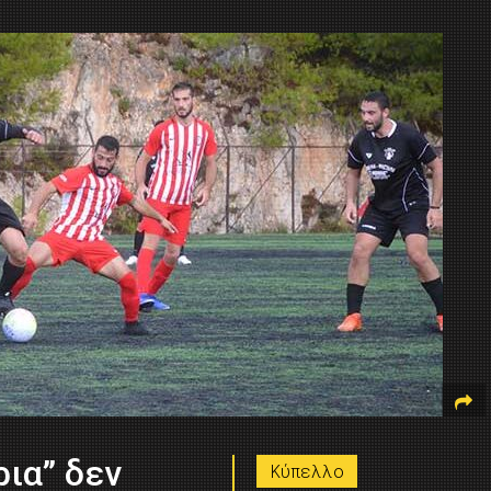
ρια” δεν
Κύπελλο