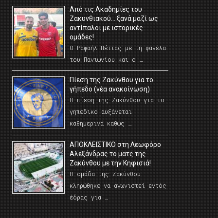
Από τις Ακαδημίες του
Ζακυνθιακού… ξανά μαζί ως
αντίπαλοι με ιστορικές
ομάδες!
Ο Ραφαήλ Πέττας με τη φανέλα
του Πανιωνίου και ο …
Πίεση της Ζακύνθου για το
γήπεδο (νέα ανακοίνωση)
Η πίεση της Ζακύνθου για το
γηπεδικο αυξάνεται
καθημερινά καθώς …
AΠΟΚΛΕΙΣΤΙΚΟ στη Λεωφόρο
Αλεξάνδρας το ματς της
Ζακύνθου με την Κηφισιά!
Η ομάδα της Ζακύνθου
κληρώθηκε να αγωνιστεί εντός
έδρας για …