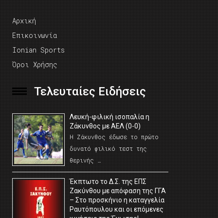
Αρχική
Επικοινωνία
Ionian Sports
Όροι Χρήσης
Τελευταίες Ειδήσεις
Λευκή-φιλική ισοπαλία η
Ζάκυνθος με ΑΕΛ (0-0)
Η Ζάκυνθος έδωσε το πρώτο
δυνατό φιλικό τεστ της
θερινής …
Έκπτωτο το Δ.Σ. της ΕΠΣ
Ζακύνθου με απόφαση της ΓΓΑ
– Στο προσκήνιο η καταγγελία
Ραυτόπουλου και οι επόμενες