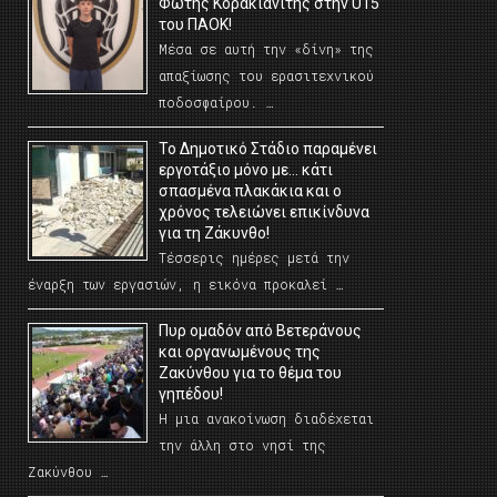
Φώτης Κορακιανίτης στην U15
του ΠΑΟΚ!
Μέσα σε αυτή την «δίνη» της
απαξίωσης του ερασιτεχνικού
ποδοσφαίρου. …
Το Δημοτικό Στάδιο παραμένει
εργοτάξιο μόνο με… κάτι
σπασμένα πλακάκια και ο
χρόνος τελειώνει επικίνδυνα
για τη Ζάκυνθο!
Τέσσερις ημέρες μετά την
έναρξη των εργασιών, η εικόνα προκαλεί …
Πυρ ομαδόν από Βετεράνους
και οργανωμένους της
Ζακύνθου για το θέμα του
γηπέδου!
Η μια ανακοίνωση διαδέχεται
την άλλη στο νησί της
Ζακύνθου …