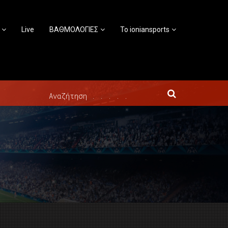
Live
ΒΑΘΜΟΛΟΓΙΕΣ
Το ioniansports