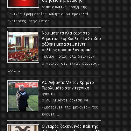
κινήσεις της Ένωσης!
Διαπιστωτική πράξη της
Γενικής Γραμματείας Αθλητισμού προκαλεί
ανατροπές στην Ένωση …
Νομιμότητα αλά καρτ στο
Δημοτικό Συμβούλιο; Το Στάδιο
χάθηκε μέσα σε… πέντε
σελίδες προϋπολογισμού!
Τελικά, όπως όλα δείχνουν,
ο γιαλός δεν είναι στραβός…
αλλά …
ΑΟ Λεβάντε: Με τον Χρήστο
Γερολυμάτο στην τεχνική
ηγεσία!
Ο ΑΟ Λεβάντε άρχισε να
«ζεσταίνει τις μηχανές» του
ενόψει …
O νεαρός ζακυνθινός παίκτης