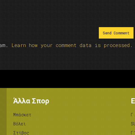
pam.
Learn how your comment data is processed.
Άλλα Σπορ
Ε
Μπάσκετ
Γ
Βόλεϊ
S
Στίβος
Γ