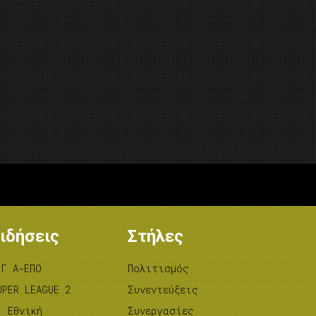
ιδήσεις
Στήλες
.Γ.Α-ΕΠΟ
Πολιτισμός
UPER LEAGUE 2
Συνεντεύξεις
’ Εθνική
Συνεργασίες