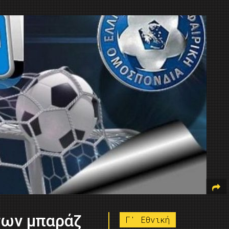
των μπαράζ
Γ' Εθνική