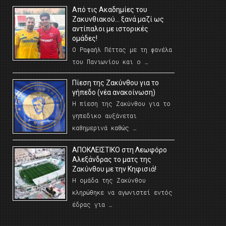
Από τις Ακαδημίες του
Ζακυνθιακού… ξανά μαζί ως
αντίπαλοι με ιστορικές
ομάδες!
Ο Ραφαήλ Πέττας με τη φανέλα
του Πανιωνίου και ο …
Πίεση της Ζακύνθου για το
γήπεδο (νέα ανακοίνωση)
Η πίεση της Ζακύνθου για το
γηπεδικο αυξάνεται
καθημερινά καθώς …
AΠΟΚΛΕΙΣΤΙΚΟ στη Λεωφόρο
Αλεξάνδρας το ματς της
Ζακύνθου με την Κηφισιά!
Η ομάδα της Ζακύνθου
κληρώθηκε να αγωνιστεί εντός
έδρας για …