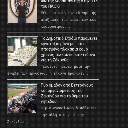
Φώτης Κορακιανίτης στην U15
του ΠΑΟΚ!
Μέσα σε αυτή την «δίνη» της
απαξίωσης του ερασιτεχνικού
ποδοσφαίρου. …
Το Δημοτικό Στάδιο παραμένει
εργοτάξιο μόνο με… κάτι
σπασμένα πλακάκια και ο
χρόνος τελειώνει επικίνδυνα
για τη Ζάκυνθο!
Τέσσερις ημέρες μετά την
έναρξη των εργασιών, η εικόνα προκαλεί …
Πυρ ομαδόν από Βετεράνους
και οργανωμένους της
Ζακύνθου για το θέμα του
γηπέδου!
Η μια ανακοίνωση διαδέχεται
την άλλη στο νησί της
Ζακύνθου …