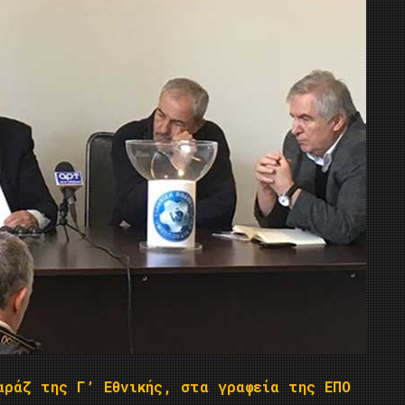
αράζ της Γ’ Εθνικής, στα γραφεία της ΕΠΟ