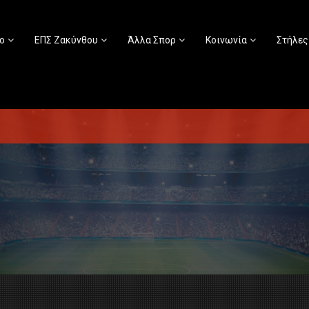
ο
ΕΠΣ Ζακύνθου
Άλλα Σπορ
Κοινωνία
Στήλες