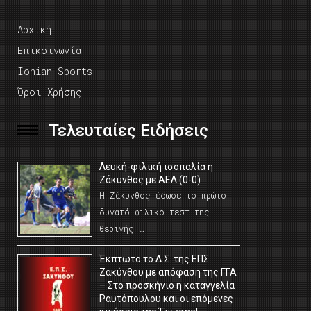
Αρχική
Επικοινωνία
Ionian Sports
Όροι Χρήσης
Τελευταίες Ειδήσεις
Λευκή-φιλική ισοπαλία η
Ζάκυνθος με ΑΕΛ (0-0)
Η Ζάκυνθος έδωσε το πρώτο
δυνατό φιλικό τεστ της
θερινής …
Έκπτωτο το Δ.Σ. της ΕΠΣ
Ζακύνθου με απόφαση της ΓΓΑ
– Στο προσκήνιο η καταγγελία
Ραυτόπουλου και οι επόμενες