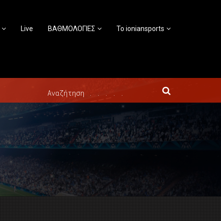
Live
ΒΑΘΜΟΛΟΓΙΕΣ
Το ioniansports