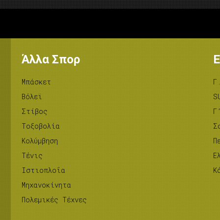
Άλλα Σπορ
Ε
Μπάσκετ
Γ
Βόλεϊ
S
Στίβος
Γ
Tοξοβολία
Σ
Κολύμβηση
Π
Τένις
Ε
Ιστιοπλοΐα
Κ
Μηχανοκίνητα
Πολεμικές Τέχνες