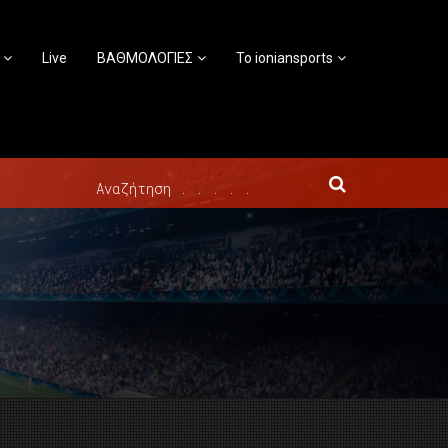
Live
ΒΑΘΜΟΛΟΓΙΕΣ
Το ioniansports