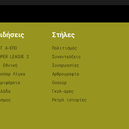
ιδήσεις
Στήλες
.Γ.Α-ΕΠΟ
Πολιτισμός
UPER LEAGUE 2
Συνεντεύξεις
’ Εθνική
Συνεργασίες
ούπερ Λίγκα
Αρθρογραφία
εριφέρεια
Gossip
λλάδα
Γκολ-αρες
όσμος
Ρετρό ιστορίες