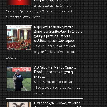
κινήσεις της Ένωσης!
Διαπιστωτική πράξη της
Γενικής Γραμματείας Αθλητισμού προκαλεί
ανατροπές στην Ένωση …
Νομιμότητα αλά καρτ στο
Δημοτικό Συμβούλιο; Το Στάδιο
χάθηκε μέσα σε… πέντε
σελίδες προϋπολογισμού!
Τελικά, όπως όλα δείχνουν,
ο γιαλός δεν είναι στραβός…
αλλά …
ΑΟ Λεβάντε: Με τον Χρήστο
Γερολυμάτο στην τεχνική
ηγεσία!
Ο ΑΟ Λεβάντε άρχισε να
«ζεσταίνει τις μηχανές» του
ενόψει …
O νεαρός ζακυνθινός παίκτης