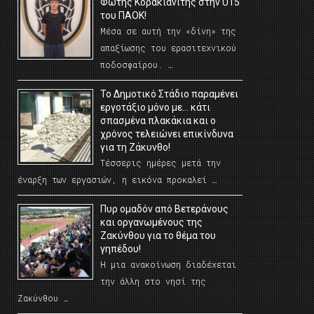
Φώτης Κορακιανίτης στην U15
του ΠΑΟΚ!
Μέσα σε αυτή την «δίνη» της
απαξίωσης του ερασιτεχνικού
ποδοσφαίρου. …
Το Δημοτικό Στάδιο παραμένει
εργοτάξιο μόνο με… κάτι
σπασμένα πλακάκια και ο
χρόνος τελειώνει επικίνδυνα
για τη Ζάκυνθο!
Τέσσερις ημέρες μετά την
έναρξη των εργασιών, η εικόνα προκαλεί …
Πυρ ομαδόν από Βετεράνους
και οργανωμένους της
Ζακύνθου για το θέμα του
γηπέδου!
Η μια ανακοίνωση διαδέχεται
την άλλη στο νησί της
Ζακύνθου …