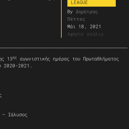
LEAGUE
By
Δημήτρης
Πέττας
Μάι 18, 2021
Αφήστε σχόλιο
ης
ης 13
αγωνιστικής ημέρας του Πρωταθλήματος
υ 2020-2021.
ς
 – Ιάλυσος