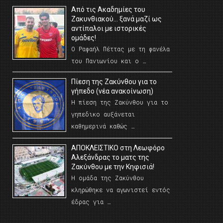
Από τις Ακαδημίες του
Ζακυνθιακού… ξανά μαζί ως
αντίπαλοι με ιστορικές
ομάδες!
Ο Ραφαήλ Πέττας με τη φανέλα
του Πανιωνίου και ο …
Πίεση της Ζακύνθου για το
γήπεδο (νέα ανακοίνωση)
Η πίεση της Ζακύνθου για το
γηπεδικο αυξάνεται
καθημερινά καθώς …
AΠΟΚΛΕΙΣΤΙΚΟ στη Λεωφόρο
Αλεξάνδρας το ματς της
Ζακύνθου με την Κηφισιά!
Η ομάδα της Ζακύνθου
κληρώθηκε να αγωνιστεί εντός
έδρας για …