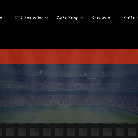
ο
ΕΠΣ Ζακύνθου
Άλλα Σπορ
Κοινωνία
Στήλες