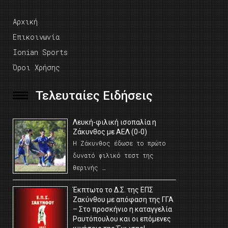
Αρχική
Επικοινωνία
Ionian Sports
Όροι Χρήσης
Τελευταίες Ειδήσεις
Λευκή-φιλική ισοπαλία η
Ζάκυνθος με ΑΕΛ (0-0)
Η Ζάκυνθος έδωσε το πρώτο
δυνατό φιλικό τεστ της
θερινής …
Έκπτωτο το Δ.Σ. της ΕΠΣ
Ζακύνθου με απόφαση της ΓΓΑ
– Στο προσκήνιο η καταγγελία
Ραυτόπουλου και οι επόμενες