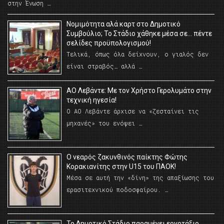
στην Ένωση …
Νομιμότητα αλά καρτ στο Δημοτικό
Συμβούλιο; Το Στάδιο χάθηκε μέσα σε… πέντε
σελίδες προϋπολογισμού!
Τελικά, όπως όλα δείχνουν, ο γιαλός δεν
είναι στραβός… αλλά …
ΑΟ Λεβάντε: Με τον Χρήστο Γερολυμάτο στην
τεχνική ηγεσία!
Ο ΑΟ Λεβάντε άρχισε να «ζεσταίνει τις
μηχανές» του ενόψει …
O νεαρός ζακυνθινός παίκτης Φώτης
Κορακιανίτης στην U15 του ΠΑΟΚ!
Μέσα σε αυτή την «δίνη» της απαξίωσης του
ερασιτεχνικού ποδοσφαίρου. …
Το Δημοτικό Στάδιο παραμένει εργοτάξιο