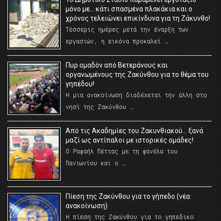
μόνο με… κάτι σπασμένα πλακάκια και ο
χρόνος τελειώνει επικίνδυνα για τη Ζάκυνθο!
Τέσσερις ημέρες μετά την έναρξη των
εργασιών, η εικόνα προκαλεί …
Πυρ ομαδόν από Βετεράνους και
οργανωμένους της Ζακύνθου για το θέμα του
γηπέδου!
Η μια ανακοίνωση διαδέχεται την άλλη στο
νησί της Ζακύνθου …
Από τις Ακαδημίες του Ζακυνθιακού… ξανά
μαζί ως αντίπαλοι με ιστορικές ομάδες!
Ο Ραφαήλ Πέττας με τη φανέλα του
Πανιωνίου και ο …
Πίεση της Ζακύνθου για το γήπεδο (νέα
ανακοίνωση)
Η πίεση της Ζακύνθου για το γηπεδικο