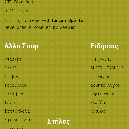
ΑΠΣ Ζάκυνθος
Ομάδα Νέων
All rights reserved
Ionian Sports
.
Developed & Powered by
GeeSmo
.
Άλλα Σπορ
Ειδήσεις
Μπάσκετ
Γ.Γ.Α-ΕΠΟ
Βόλεϊ
SUPER LEAGUE 2
Στίβος
Γ’ Εθνική
Tοξοβολία
Σούπερ Λίγκα
Κολύμβηση
Περιφέρεια
Τένις
Ελλάδα
Ιστιοπλοΐα
Κόσμος
Μηχανοκίνητα
Στήλες
Πολεμικές