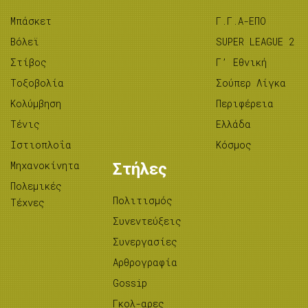
Μπάσκετ
Γ.Γ.Α-ΕΠΟ
Βόλεϊ
SUPER LEAGUE 2
Στίβος
Γ’ Εθνική
Tοξοβολία
Σούπερ Λίγκα
Κολύμβηση
Περιφέρεια
Τένις
Ελλάδα
Ιστιοπλοΐα
Κόσμος
Μηχανοκίνητα
Στήλες
Πολεμικές
Πολιτισμός
Τέχνες
Συνεντεύξεις
Συνεργασίες
Αρθρογραφία
Gossip
Γκολ-αρες