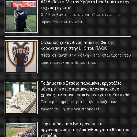
ΑΟ Λεβάντε: Με τον Χρήστο Γερολυμάτο στην
τεχνική ηγεσία!
Ο ΑΟ Λεβάντε άρχισε να «ζεσταίνει τις
μηχανές» του ενόψει …
O νεαρός ζακυνθινός παίκτης Φώτης
Κορακιανίτης στην U15 του ΠΑΟΚ!
Μέσα σε αυτή την «δίνη» της απαξίωσης του
ερασιτεχνικού ποδοσφαίρου. …
Το Δημοτικό Στάδιο παραμένει εργοτάξιο
μόνο με… κάτι σπασμένα πλακάκια και ο
χρόνος τελειώνει επικίνδυνα για τη Ζάκυνθο!
Τέσσερις ημέρες μετά την έναρξη των
εργασιών, η εικόνα προκαλεί …
Πυρ ομαδόν από Βετεράνους και
οργανωμένους της Ζακύνθου για το θέμα του
γηπέδου!