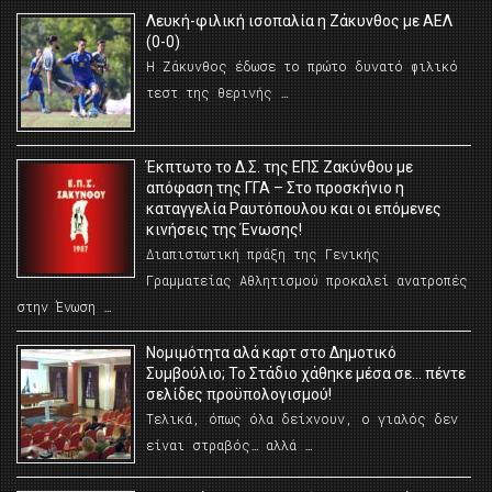
Λευκή-φιλική ισοπαλία η Ζάκυνθος με ΑΕΛ
(0-0)
Η Ζάκυνθος έδωσε το πρώτο δυνατό φιλικό
τεστ της θερινής …
Έκπτωτο το Δ.Σ. της ΕΠΣ Ζακύνθου με
απόφαση της ΓΓΑ – Στο προσκήνιο η
καταγγελία Ραυτόπουλου και οι επόμενες
κινήσεις της Ένωσης!
Διαπιστωτική πράξη της Γενικής
Γραμματείας Αθλητισμού προκαλεί ανατροπές
στην Ένωση …
Νομιμότητα αλά καρτ στο Δημοτικό
Συμβούλιο; Το Στάδιο χάθηκε μέσα σε… πέντε
σελίδες προϋπολογισμού!
Τελικά, όπως όλα δείχνουν, ο γιαλός δεν
είναι στραβός… αλλά …