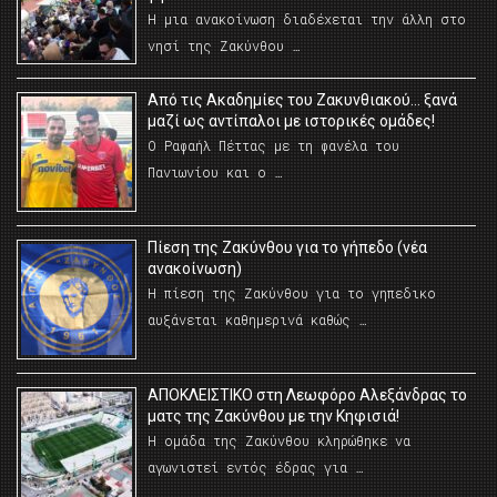
Η μια ανακοίνωση διαδέχεται την άλλη στο
νησί της Ζακύνθου …
Από τις Ακαδημίες του Ζακυνθιακού… ξανά
μαζί ως αντίπαλοι με ιστορικές ομάδες!
Ο Ραφαήλ Πέττας με τη φανέλα του
Πανιωνίου και ο …
Πίεση της Ζακύνθου για το γήπεδο (νέα
ανακοίνωση)
Η πίεση της Ζακύνθου για το γηπεδικο
αυξάνεται καθημερινά καθώς …
AΠΟΚΛΕΙΣΤΙΚΟ στη Λεωφόρο Αλεξάνδρας το
ματς της Ζακύνθου με την Κηφισιά!
Η ομάδα της Ζακύνθου κληρώθηκε να
αγωνιστεί εντός έδρας για …