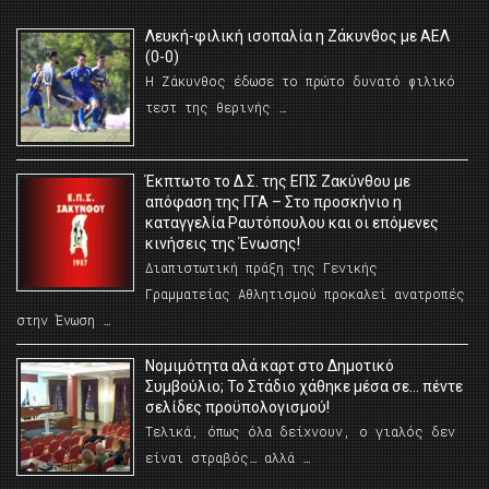
Λευκή-φιλική ισοπαλία η Ζάκυνθος με ΑΕΛ
(0-0)
Η Ζάκυνθος έδωσε το πρώτο δυνατό φιλικό
τεστ της θερινής …
Έκπτωτο το Δ.Σ. της ΕΠΣ Ζακύνθου με
απόφαση της ΓΓΑ – Στο προσκήνιο η
καταγγελία Ραυτόπουλου και οι επόμενες
κινήσεις της Ένωσης!
Διαπιστωτική πράξη της Γενικής
Γραμματείας Αθλητισμού προκαλεί ανατροπές
στην Ένωση …
Νομιμότητα αλά καρτ στο Δημοτικό
Συμβούλιο; Το Στάδιο χάθηκε μέσα σε… πέντε
σελίδες προϋπολογισμού!
Τελικά, όπως όλα δείχνουν, ο γιαλός δεν
είναι στραβός… αλλά …