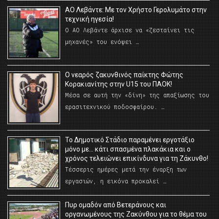
ΑΟ Λεβάντε: Με τον Χρήστο Γερολυμάτο στην
τεχνική ηγεσία!
Ο ΑΟ Λεβάντε άρχισε να «ζεσταίνει τις
μηχανές» του ενόψει …
O νεαρός ζακυνθινός παίκτης Φώτης
Κορακιανίτης στην U15 του ΠΑΟΚ!
Μέσα σε αυτή την «δίνη» της απαξίωσης του
ερασιτεχνικού ποδοσφαίρου. …
Το Δημοτικό Στάδιο παραμένει εργοτάξιο
μόνο με… κάτι σπασμένα πλακάκια και ο
χρόνος τελειώνει επικίνδυνα για τη Ζάκυνθο!
Τέσσερις ημέρες μετά την έναρξη των
εργασιών, η εικόνα προκαλεί …
Πυρ ομαδόν από Βετεράνους και
οργανωμένους της Ζακύνθου για το θέμα του