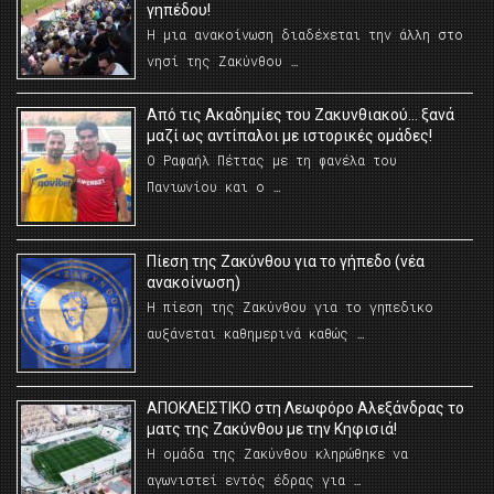
γηπέδου!
Η μια ανακοίνωση διαδέχεται την άλλη στο
νησί της Ζακύνθου …
Από τις Ακαδημίες του Ζακυνθιακού… ξανά
μαζί ως αντίπαλοι με ιστορικές ομάδες!
Ο Ραφαήλ Πέττας με τη φανέλα του
Πανιωνίου και ο …
Πίεση της Ζακύνθου για το γήπεδο (νέα
ανακοίνωση)
Η πίεση της Ζακύνθου για το γηπεδικο
αυξάνεται καθημερινά καθώς …
AΠΟΚΛΕΙΣΤΙΚΟ στη Λεωφόρο Αλεξάνδρας το
ματς της Ζακύνθου με την Κηφισιά!
Η ομάδα της Ζακύνθου κληρώθηκε να
αγωνιστεί εντός έδρας για …