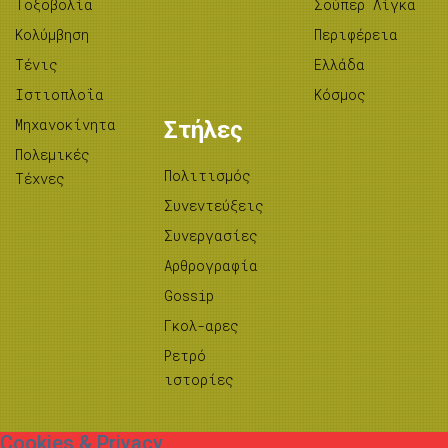
Tοξοβολία
Σούπερ Λίγκα
Κολύμβηση
Περιφέρεια
Τένις
Ελλάδα
Ιστιοπλοΐα
Κόσμος
Μηχανοκίνητα
Στήλες
Πολεμικές
Πολιτισμός
Τέχνες
Συνεντεύξεις
Συνεργασίες
Αρθρογραφία
Gossip
Γκολ-αρες
Ρετρό
ιστορίες
Cookies & Privacy