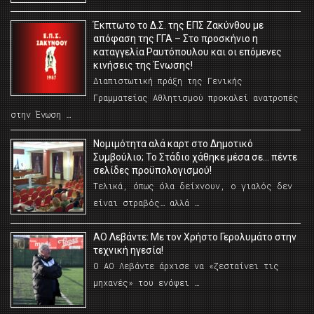
Έκπτωτο το Δ.Σ. της ΕΠΣ Ζακύνθου με
απόφαση της ΓΓΑ – Στο προσκήνιο η
καταγγελία Ραυτόπουλου και οι επόμενες
κινήσεις της Ένωσης!
Διαπιστωτική πράξη της Γενικής
Γραμματείας Αθλητισμού προκαλεί ανατροπές
στην Ένωση …
Νομιμότητα αλά καρτ στο Δημοτικό
Συμβούλιο; Το Στάδιο χάθηκε μέσα σε… πέντε
σελίδες προϋπολογισμού!
Τελικά, όπως όλα δείχνουν, ο γιαλός δεν
είναι στραβός… αλλά …
ΑΟ Λεβάντε: Με τον Χρήστο Γερολυμάτο στην
τεχνική ηγεσία!
Ο ΑΟ Λεβάντε άρχισε να «ζεσταίνει τις
μηχανές» του ενόψει …