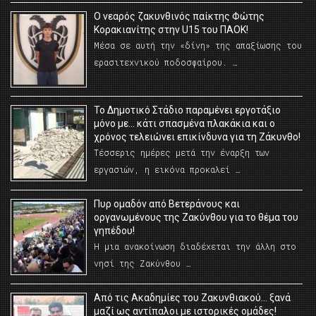
O νεαρός ζακυνθινός παίκτης Φώτης
Κορακιανίτης στην U15 του ΠΑΟΚ!
Μέσα σε αυτή την «δίνη» της απαξίωσης του
ερασιτεχνικού ποδοσφαίρου. …
Το Δημοτικό Στάδιο παραμένει εργοτάξιο
μόνο με… κάτι σπασμένα πλακάκια και ο
χρόνος τελειώνει επικίνδυνα για τη Ζάκυνθο!
Τέσσερις ημέρες μετά την έναρξη των
εργασιών, η εικόνα προκαλεί …
Πυρ ομαδόν από Βετεράνους και
οργανωμένους της Ζακύνθου για το θέμα του
γηπέδου!
Η μια ανακοίνωση διαδέχεται την άλλη στο
νησί της Ζακύνθου …
Από τις Ακαδημίες του Ζακυνθιακού… ξανά
μαζί ως αντίπαλοι με ιστορικές ομάδες!