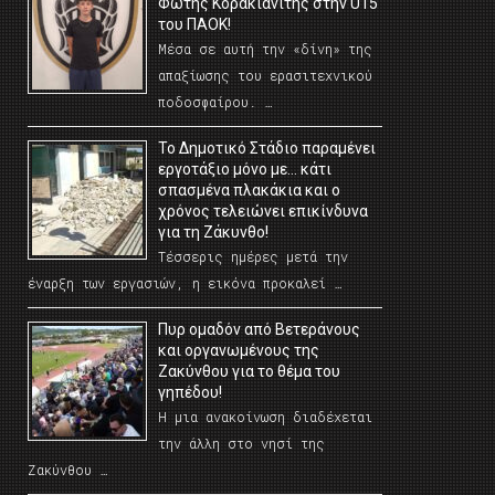
Φώτης Κορακιανίτης στην U15
του ΠΑΟΚ!
Μέσα σε αυτή την «δίνη» της
απαξίωσης του ερασιτεχνικού
ποδοσφαίρου. …
Το Δημοτικό Στάδιο παραμένει
εργοτάξιο μόνο με… κάτι
σπασμένα πλακάκια και ο
χρόνος τελειώνει επικίνδυνα
για τη Ζάκυνθο!
Τέσσερις ημέρες μετά την
έναρξη των εργασιών, η εικόνα προκαλεί …
Πυρ ομαδόν από Βετεράνους
και οργανωμένους της
Ζακύνθου για το θέμα του
γηπέδου!
Η μια ανακοίνωση διαδέχεται
την άλλη στο νησί της
Ζακύνθου …