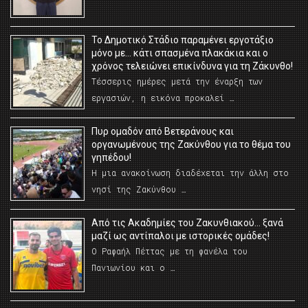
Το Δημοτικό Στάδιο παραμένει εργοτάξιο
μόνο με… κάτι σπασμένα πλακάκια και ο
χρόνος τελειώνει επικίνδυνα για τη Ζάκυνθο!
Τέσσερις ημέρες μετά την έναρξη των
εργασιών, η εικόνα προκαλεί …
Πυρ ομαδόν από Βετεράνους και
οργανωμένους της Ζακύνθου για το θέμα του
γηπέδου!
Η μια ανακοίνωση διαδέχεται την άλλη στο
νησί της Ζακύνθου …
Από τις Ακαδημίες του Ζακυνθιακού… ξανά
μαζί ως αντίπαλοι με ιστορικές ομάδες!
Ο Ραφαήλ Πέττας με τη φανέλα του
Πανιωνίου και ο …