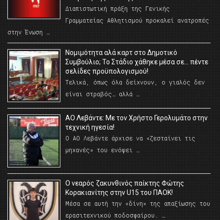
Διαπιστωτική πράξη της Γενικής
Γραμματείας Αθλητισμού προκαλεί ανατροπές
στην Ένωση …
Νομιμότητα αλά καρτ στο Δημοτικό
Συμβούλιο; Το Στάδιο χάθηκε μέσα σε… πέντε
σελίδες προϋπολογισμού!
Τελικά, όπως όλα δείχνουν, ο γιαλός δεν
είναι στραβός… αλλά …
ΑΟ Λεβάντε: Με τον Χρήστο Γερολυμάτο στην
τεχνική ηγεσία!
Ο ΑΟ Λεβάντε άρχισε να «ζεσταίνει τις
μηχανές» του ενόψει …
O νεαρός ζακυνθινός παίκτης Φώτης
Κορακιανίτης στην U15 του ΠΑΟΚ!
Μέσα σε αυτή την «δίνη» της απαξίωσης του
ερασιτεχνικού ποδοσφαίρου. …