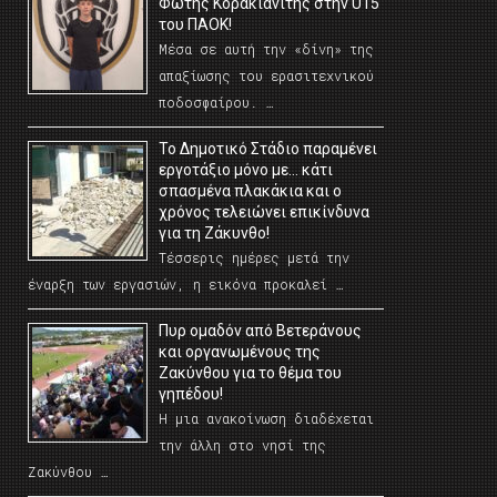
Φώτης Κορακιανίτης στην U15
του ΠΑΟΚ!
Μέσα σε αυτή την «δίνη» της
απαξίωσης του ερασιτεχνικού
ποδοσφαίρου. …
Το Δημοτικό Στάδιο παραμένει
εργοτάξιο μόνο με… κάτι
σπασμένα πλακάκια και ο
χρόνος τελειώνει επικίνδυνα
για τη Ζάκυνθο!
Τέσσερις ημέρες μετά την
έναρξη των εργασιών, η εικόνα προκαλεί …
Πυρ ομαδόν από Βετεράνους
και οργανωμένους της
Ζακύνθου για το θέμα του
γηπέδου!
Η μια ανακοίνωση διαδέχεται
την άλλη στο νησί της
Ζακύνθου …