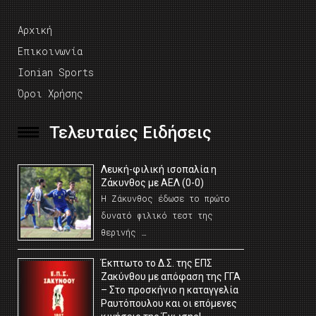
Αρχική
Επικοινωνία
Ionian Sports
Όροι Χρήσης
Τελευταίες Ειδήσεις
Λευκή-φιλική ισοπαλία η
Ζάκυνθος με ΑΕΛ (0-0)
Η Ζάκυνθος έδωσε το πρώτο
δυνατό φιλικό τεστ της
θερινής …
Έκπτωτο το Δ.Σ. της ΕΠΣ
Ζακύνθου με απόφαση της ΓΓΑ
– Στο προσκήνιο η καταγγελία
Ραυτόπουλου και οι επόμενες