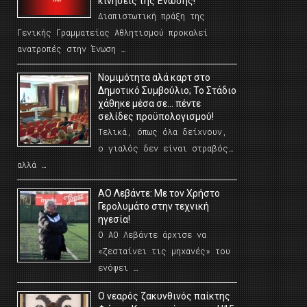
κινήσεις της Ένωσης!
Διαπιστωτική πράξη της
Γενικής Γραμματείας Αθλητισμού προκαλεί
ανατροπές στην Ένωση …
Νομιμότητα αλά καρτ στο
Δημοτικό Συμβούλιο; Το Στάδιο
χάθηκε μέσα σε… πέντε
σελίδες προϋπολογισμού!
Τελικά, όπως όλα δείχνουν,
ο γιαλός δεν είναι στραβός…
αλλά …
ΑΟ Λεβάντε: Με τον Χρήστο
Γερολυμάτο στην τεχνική
ηγεσία!
Ο ΑΟ Λεβάντε άρχισε να
«ζεσταίνει τις μηχανές» του
ενόψει …
O νεαρός ζακυνθινός παίκτης