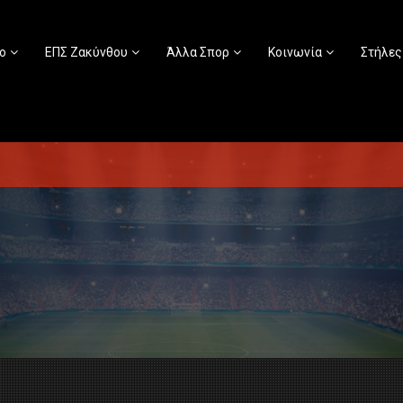
ο
ΕΠΣ Ζακύνθου
Άλλα Σπορ
Κοινωνία
Στήλες