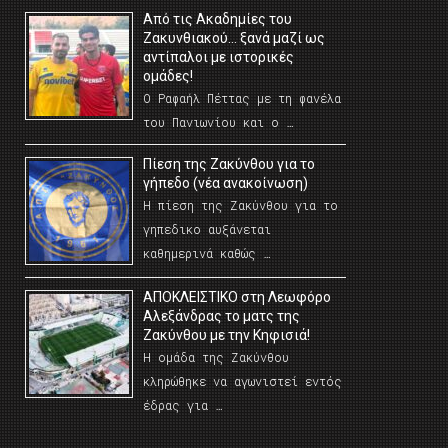
Από τις Ακαδημίες του
Ζακυνθιακού… ξανά μαζί ως
αντίπαλοι με ιστορικές
ομάδες!
Ο Ραφαήλ Πέττας με τη φανέλα
του Πανιωνίου και ο …
Πίεση της Ζακύνθου για το
γήπεδο (νέα ανακοίνωση)
Η πίεση της Ζακύνθου για το
γηπεδικο αυξάνεται
καθημερινά καθώς …
AΠΟΚΛΕΙΣΤΙΚΟ στη Λεωφόρο
Αλεξάνδρας το ματς της
Ζακύνθου με την Κηφισιά!
Η ομάδα της Ζακύνθου
κληρώθηκε να αγωνιστεί εντός
έδρας για …