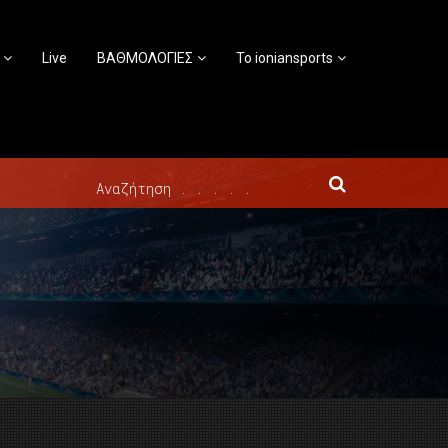
Live
ΒΑΘΜΟΛΟΓΙΕΣ
Το ioniansports