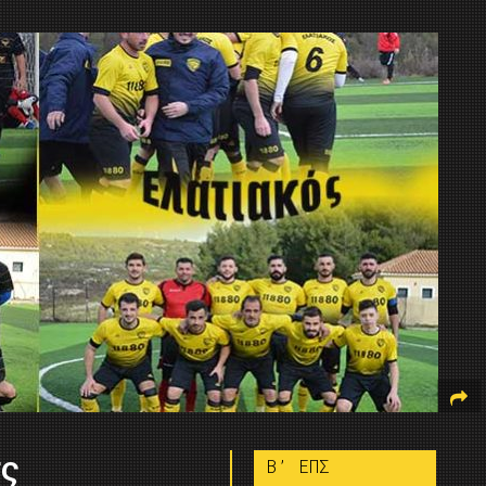
τς
B’ ΕΠΣ