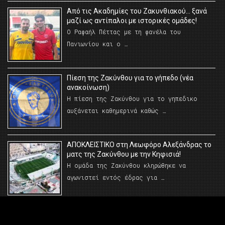
Από τις Ακαδημίες του Ζακυνθιακού… ξανά
μαζί ως αντίπαλοι με ιστορικές ομάδες!
Ο Ραφαήλ Πέττας με τη φανέλα του
Πανιωνίου και ο …
Πίεση της Ζακύνθου για το γήπεδο (νέα
ανακοίνωση)
Η πίεση της Ζακύνθου για το γηπεδικο
αυξάνεται καθημερινά καθώς …
AΠΟΚΛΕΙΣΤΙΚΟ στη Λεωφόρο Αλεξάνδρας το
ματς της Ζακύνθου με την Κηφισιά!
Η ομάδα της Ζακύνθου κληρώθηκε να
αγωνιστεί εντός έδρας για …