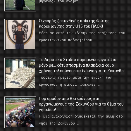
μηχανές» του ενόψει …
O νεαρός ζακυνθινός παίκτης Φώτης
Κορακιανίτης στην U15 του ΠΑΟΚ!
Μέσα σε αυτή την «δίνη» της απαξίωσης του
ερασιτεχνικού ποδοσφαίρου. …
Το Δημοτικό Στάδιο παραμένει εργοτάξιο
μόνο με… κάτι σπασμένα πλακάκια και ο
χρόνος τελειώνει επικίνδυνα για τη Ζάκυνθο!
Τέσσερις ημέρες μετά την έναρξη των
εργασιών, η εικόνα προκαλεί …
Πυρ ομαδόν από Βετεράνους και
οργανωμένους της Ζακύνθου για το θέμα του
γηπέδου!
Η μια ανακοίνωση διαδέχεται την άλλη στο
νησί της Ζακύνθου …