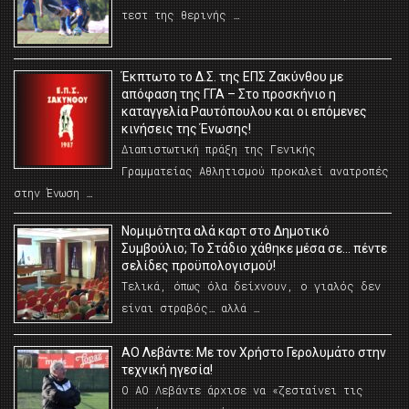
τεστ της θερινής …
Έκπτωτο το Δ.Σ. της ΕΠΣ Ζακύνθου με
απόφαση της ΓΓΑ – Στο προσκήνιο η
καταγγελία Ραυτόπουλου και οι επόμενες
κινήσεις της Ένωσης!
Διαπιστωτική πράξη της Γενικής
Γραμματείας Αθλητισμού προκαλεί ανατροπές
στην Ένωση …
Νομιμότητα αλά καρτ στο Δημοτικό
Συμβούλιο; Το Στάδιο χάθηκε μέσα σε… πέντε
σελίδες προϋπολογισμού!
Τελικά, όπως όλα δείχνουν, ο γιαλός δεν
είναι στραβός… αλλά …
ΑΟ Λεβάντε: Με τον Χρήστο Γερολυμάτο στην
τεχνική ηγεσία!
Ο ΑΟ Λεβάντε άρχισε να «ζεσταίνει τις