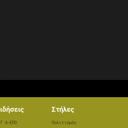
ιδήσεις
Στήλες
.Γ.Α-ΕΠΟ
Πολιτισμός