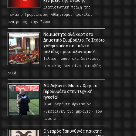
κινήσεις της Ένωσης!
Διαπιστωτική πράξη της
Γενικής Γραμματείας Αθλητισμού προκαλεί
ανατροπές στην Ένωση …
Νομιμότητα αλά καρτ στο
Δημοτικό Συμβούλιο; Το Στάδιο
χάθηκε μέσα σε… πέντε
σελίδες προϋπολογισμού!
Τελικά, όπως όλα δείχνουν,
ο γιαλός δεν είναι στραβός…
αλλά …
ΑΟ Λεβάντε: Με τον Χρήστο
Γερολυμάτο στην τεχνική
ηγεσία!
Ο ΑΟ Λεβάντε άρχισε να
«ζεσταίνει τις μηχανές» του
ενόψει …
O νεαρός ζακυνθινός παίκτης