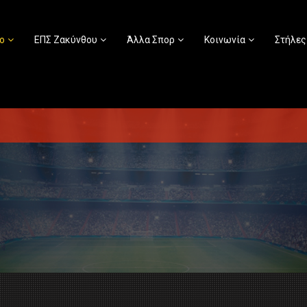
ο
ΕΠΣ Ζακύνθου
Άλλα Σπορ
Κοινωνία
Στήλες