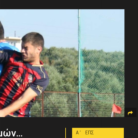
σμών…
A' ΕΠΣ