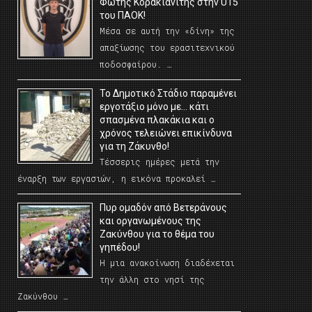
Φώτης Κορακιανίτης στην U15
του ΠΑΟΚ!
Μέσα σε αυτή την «δίνη» της
απαξίωσης του ερασιτεχνικού
ποδοσφαίρου. …
Το Δημοτικό Στάδιο παραμένει
εργοτάξιο μόνο με… κάτι
σπασμένα πλακάκια και ο
χρόνος τελειώνει επικίνδυνα
για τη Ζάκυνθο!
Τέσσερις ημέρες μετά την
έναρξη των εργασιών, η εικόνα προκαλεί …
Πυρ ομαδόν από Βετεράνους
και οργανωμένους της
Ζακύνθου για το θέμα του
γηπέδου!
Η μια ανακοίνωση διαδέχεται
την άλλη στο νησί της
Ζακύνθου …