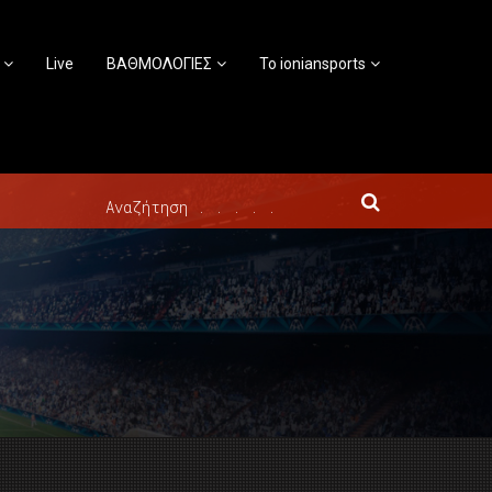
Live
ΒΑΘΜΟΛΟΓΙΕΣ
Το ioniansports