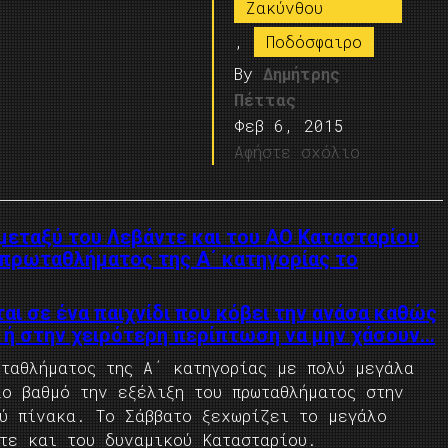
Ζακύνθου
,
Ποδόσφαιρο
By
Δημήτρης
Πέττας
Φεβ 6, 2015
Αφήστε σχόλιο
 μεταξύ του Λεβάντε και του ΑΟ Κατασταρίου
υ πρωταθλήματος της Α΄ κατηγορίας το
ι σε ένα παιχνίδι που κόβει την ανάσα καθώς
η ή στην χειρότερη περίπτωση να μην χάσουν…
ωταθλήματος της Α΄ κατηγορίας με πολύ μεγάλα
λο βαθμό την εξέλιξη του πρωταθλήματος στην
ού πίνακα. Το Σάββατο ξεχωρίζει το μεγάλο
τε και του δυναμικού Κατασταρίου.