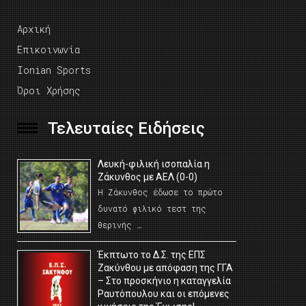
Αρχική
Επικοινωνία
Ionian Sports
Όροι Χρήσης
Τελευταίες Ειδήσεις
Λευκή-φιλική ισοπαλία η
Ζάκυνθος με ΑΕΛ (0-0)
Η Ζάκυνθος έδωσε το πρώτο
δυνατό φιλικό τεστ της
θερινής …
Έκπτωτο το Δ.Σ. της ΕΠΣ
Ζακύνθου με απόφαση της ΓΓΑ
– Στο προσκήνιο η καταγγελία
Ραυτόπουλου και οι επόμενες