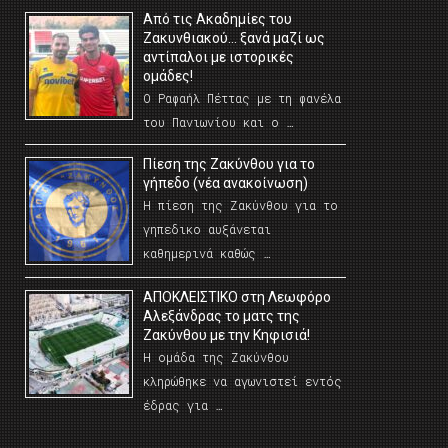
Από τις Ακαδημίες του
Ζακυνθιακού… ξανά μαζί ως
αντίπαλοι με ιστορικές
ομάδες!
Ο Ραφαήλ Πέττας με τη φανέλα
του Πανιωνίου και ο …
Πίεση της Ζακύνθου για το
γήπεδο (νέα ανακοίνωση)
Η πίεση της Ζακύνθου για το
γηπεδικο αυξάνεται
καθημερινά καθώς …
AΠΟΚΛΕΙΣΤΙΚΟ στη Λεωφόρο
Αλεξάνδρας το ματς της
Ζακύνθου με την Κηφισιά!
Η ομάδα της Ζακύνθου
κληρώθηκε να αγωνιστεί εντός
έδρας για …