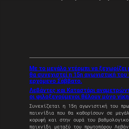
Με το μεγάλο ντέρμπι να ξεχωρίζει
θα συνεχιστεί η 15η αγωνιστική το
ερχόμενο Σάββατο.
Λεβάντες και Καταστάρι αναμετρώντα
οι φιλοξενούμενοι θέλουν μόνο νίκ
Συνεχίζεται η 15η αγωνιστική του πρ
παιχνίδια που θα καθορίσουν σε μεγά
κορυφή και στην ουρά του βαθμολογικ
παιχνίδι μεταξύ του πρωτοπόρου Λεβάν