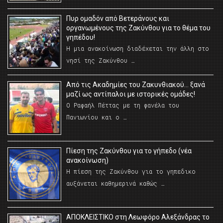
Πυρ ομαδόν από Βετεράνους και
οργανωμένους της Ζακύνθου για το θέμα του
γηπέδου!
Η μια ανακοίνωση διαδέχεται την άλλη στο
νησί της Ζακύνθου …
Από τις Ακαδημίες του Ζακυνθιακού… ξανά
μαζί ως αντίπαλοι με ιστορικές ομάδες!
Ο Ραφαήλ Πέττας με τη φανέλα του
Πανιωνίου και ο …
Πίεση της Ζακύνθου για το γήπεδο (νέα
ανακοίνωση)
Η πίεση της Ζακύνθου για το γηπεδικο
αυξάνεται καθημερινά καθώς …
AΠΟΚΛΕΙΣΤΙΚΟ στη Λεωφόρο Αλεξάνδρας το