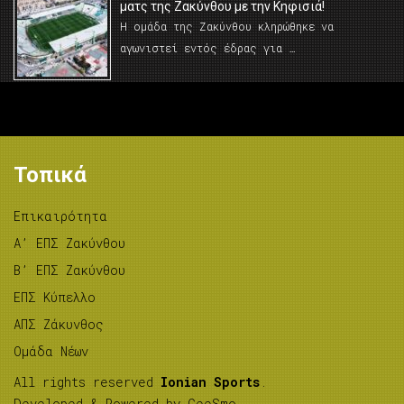
ματς της Ζακύνθου με την Κηφισιά!
Η ομάδα της Ζακύνθου κληρώθηκε να
αγωνιστεί εντός έδρας για …
Τοπικά
Επικαιρότητα
A’ ΕΠΣ Ζακύνθου
B’ ΕΠΣ Ζακύνθου
ΕΠΣ Κύπελλο
ΑΠΣ Ζάκυνθος
Ομάδα Νέων
All rights reserved
Ionian Sports
.
Developed & Powered by
GeeSmo
.