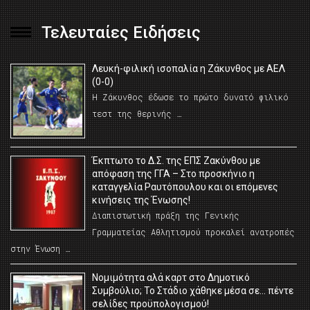
Τελευταίες Ειδήσεις
Λευκή-φιλική ισοπαλία η Ζάκυνθος με ΑΕΛ
(0-0)
Η Ζάκυνθος έδωσε το πρώτο δυνατό φιλικό
τεστ της θερινής …
Έκπτωτο το Δ.Σ. της ΕΠΣ Ζακύνθου με
απόφαση της ΓΓΑ – Στο προσκήνιο η
καταγγελία Ραυτόπουλου και οι επόμενες
κινήσεις της Ένωσης!
Διαπιστωτική πράξη της Γενικής
Γραμματείας Αθλητισμού προκαλεί ανατροπές
στην Ένωση …
Νομιμότητα αλά καρτ στο Δημοτικό
Συμβούλιο; Το Στάδιο χάθηκε μέσα σε… πέντε
σελίδες προϋπολογισμού!