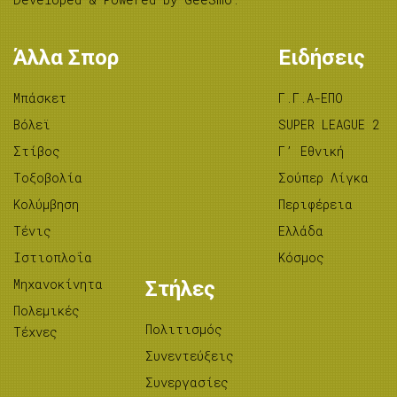
Άλλα Σπορ
Ειδήσεις
Μπάσκετ
Γ.Γ.Α-ΕΠΟ
Βόλεϊ
SUPER LEAGUE 2
Στίβος
Γ’ Εθνική
Tοξοβολία
Σούπερ Λίγκα
Κολύμβηση
Περιφέρεια
Τένις
Ελλάδα
Ιστιοπλοΐα
Κόσμος
Μηχανοκίνητα
Στήλες
Πολεμικές
Πολιτισμός
Τέχνες
Συνεντεύξεις
Συνεργασίες