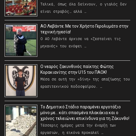
Τελικά, όπως όλα δείχνουν, ο γιαλός δεν
είναι στραβός… αλλά …
ΑΟ Λεβάντε: Με τον Χρήστο Γερολυμάτο στην
τεχνική ηγεσία!
Ο ΑΟ Λεβάντε άρχισε να «ζεσταίνει τις
μηχανές» του ενόψει …
O νεαρός ζακυνθινός παίκτης Φώτης
Κορακιανίτης στην U15 του ΠΑΟΚ!
Μέσα σε αυτή την «δίνη» της απαξίωσης του
ερασιτεχνικού ποδοσφαίρου. …
Το Δημοτικό Στάδιο παραμένει εργοτάξιο
μόνο με… κάτι σπασμένα πλακάκια και ο
χρόνος τελειώνει επικίνδυνα για τη Ζάκυνθο!
Τέσσερις ημέρες μετά την έναρξη των
εργασιών, η εικόνα προκαλεί …