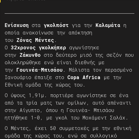
Ενίσχυση
στα
γκολπόστ
για την
Καλαμάτα
η
οποία ανακοίνωσε την απόκτηση
του
Ζόνας
Μέντες
.
Ο
32χρονος
γκολκήπερ
αγωνίστηκε
στην
Ζάκυνθο
στο δεύτερο μισό της σεζόν που
ολοκληρώθηκε ενώ είναι διεθνής με
την
Γουινέα
–
Μπισάου
. Μάλιστα τον περασμένο
Ιανουάριο έπαιξε στο
Copa
Africa
με την
Εθνική ομάδα της χώρας του.
Ο ύψους 1,91μ. πορτιέρε αγωνίστηκε σε ένα
από τα τρία ματς των ομίλων, αυτό απέναντι
στην Αίγυπτο, όπου η Γουινέα- Μπισάου
ηττήθηκε 1-0, με γκολ του Μοχάμεντ Σαλάχ.
Ο Μέντες, έχει 50 συμμετοχές με την εθνική
ομάδα της χώρας του, ενώ σε συλλογικό