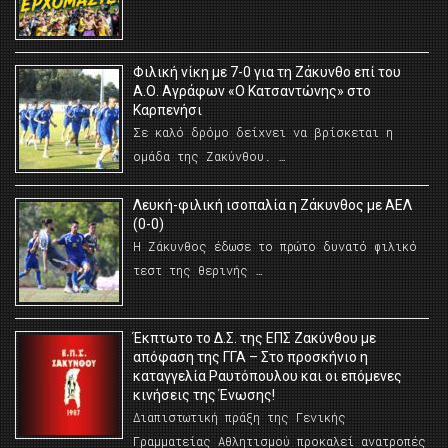
Φιλική νίκη με 7-0 για τη Ζάκυνθο επί του
Α.Ο. Αγράφων «Ο Κατσαντώνης» στο
Καρπενήσι
Σε καλό δρόμο δείχνει να βρίσκεται η
ομάδα της Ζακύνθου. …
Λευκή-φιλική ισοπαλία η Ζάκυνθος με ΑΕΛ
(0-0)
Η Ζάκυνθος έδωσε το πρώτο δυνατό φιλικό
τεστ της θερινής …
Έκπτωτο το Δ.Σ. της ΕΠΣ Ζακύνθου με
απόφαση της ΓΓΑ – Στο προσκήνιο η
καταγγελία Ραυτόπουλου και οι επόμενες
κινήσεις της Ένωσης!
Διαπιστωτική πράξη της Γενικής
Γραμματείας Αθλητισμού προκαλεί ανατροπές