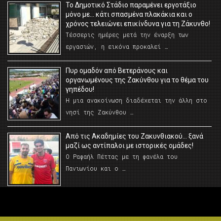
Το Δημοτικό Στάδιο παραμένει εργοτάξιο
μόνο με… κάτι σπασμένα πλακάκια και ο
χρόνος τελειώνει επικίνδυνα για τη Ζάκυνθο!
Τέσσερις ημέρες μετά την έναρξη των
εργασιών, η εικόνα προκαλεί …
Πυρ ομαδόν από Βετεράνους και
οργανωμένους της Ζακύνθου για το θέμα του
γηπέδου!
Η μια ανακοίνωση διαδέχεται την άλλη στο
νησί της Ζακύνθου …
Από τις Ακαδημίες του Ζακυνθιακού… ξανά
μαζί ως αντίπαλοι με ιστορικές ομάδες!
Ο Ραφαήλ Πέττας με τη φανέλα του
Πανιωνίου και ο …