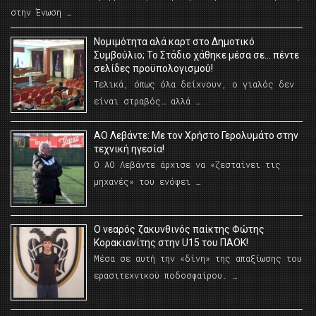
στην Ένωση …
Νομιμότητα αλά καρτ στο Δημοτικό
Συμβούλιο; Το Στάδιο χάθηκε μέσα σε… πέντε
σελίδες προϋπολογισμού!
Τελικά, όπως όλα δείχνουν, ο γιαλός δεν
είναι στραβός… αλλά …
ΑΟ Λεβάντε: Με τον Χρήστο Γερολυμάτο στην
τεχνική ηγεσία!
Ο ΑΟ Λεβάντε άρχισε να «ζεσταίνει τις
μηχανές» του ενόψει …
O νεαρός ζακυνθινός παίκτης Φώτης
Κορακιανίτης στην U15 του ΠΑΟΚ!
Μέσα σε αυτή την «δίνη» της απαξίωσης του
ερασιτεχνικού ποδοσφαίρου. …