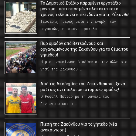
Το Δημοτικό Στάδιο παραμένει εργοτάξιο
μόνο με… κάτι σπασμένα πλακάκια και ο
χρόνος τελειώνει επικίνδυνα για τη Ζάκυνθο!
Τέσσερις ημέρες μετά την έναρξη των
εργασιών, η εικόνα προκαλεί …
Πυρ ομαδόν από Βετεράνους και
οργανωμένους της Ζακύνθου για το θέμα του
γηπέδου!
Η μια ανακοίνωση διαδέχεται την άλλη στο
νησί της Ζακύνθου …
Από τις Ακαδημίες του Ζακυνθιακού… ξανά
μαζί ως αντίπαλοι με ιστορικές ομάδες!
Ο Ραφαήλ Πέττας με τη φανέλα του
Πανιωνίου και ο …
Πίεση της Ζακύνθου για το γήπεδο (νέα
ανακοίνωση)