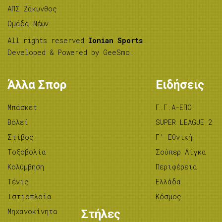
ΑΠΣ Ζάκυνθος
Ομάδα Νέων
All rights reserved
Ionian Sports
.
Developed & Powered by
GeeSmo
.
Άλλα Σπορ
Ειδήσεις
Μπάσκετ
Γ.Γ.Α-ΕΠΟ
Βόλεϊ
SUPER LEAGUE 2
Στίβος
Γ’ Εθνική
Tοξοβολία
Σούπερ Λίγκα
Κολύμβηση
Περιφέρεια
Τένις
Ελλάδα
Ιστιοπλοΐα
Κόσμος
Μηχανοκίνητα
Στήλες