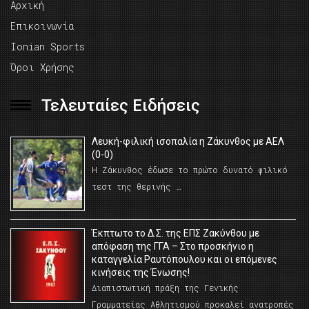
Αρχική
Επικοινωνία
Ionian Sports
Όροι Χρήσης
Τελευταίες Ειδήσεις
Λευκή-φιλική ισοπαλία η Ζάκυνθος με ΑΕΛ
(0-0)
Η Ζάκυνθος έδωσε το πρώτο δυνατό φιλικό
τεστ της θερινής …
Έκπτωτο το Δ.Σ. της ΕΠΣ Ζακύνθου με
απόφαση της ΓΓΑ – Στο προσκήνιο η
καταγγελία Ραυτόπουλου και οι επόμενες
κινήσεις της Ένωσης!
Διαπιστωτική πράξη της Γενικής
Γραμματείας Αθλητισμού προκαλεί ανατροπές