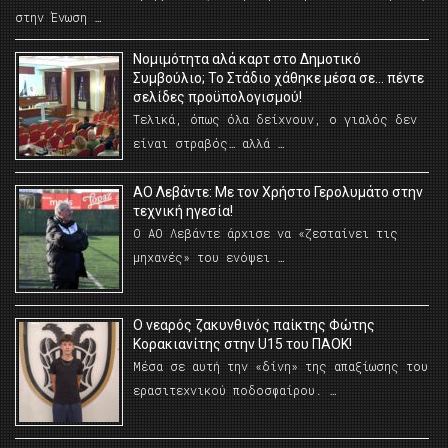
στην Ένωση …
Νομιμότητα αλά καρτ στο Δημοτικό
Συμβούλιο; Το Στάδιο χάθηκε μέσα σε… πέντε
σελίδες προϋπολογισμού!
Τελικά, όπως όλα δείχνουν, ο γιαλός δεν
είναι στραβός… αλλά …
ΑΟ Λεβάντε: Με τον Χρήστο Γερολυμάτο στην
τεχνική ηγεσία!
Ο ΑΟ Λεβάντε άρχισε να «ζεσταίνει τις
μηχανές» του ενόψει …
O νεαρός ζακυνθινός παίκτης Φώτης
Κορακιανίτης στην U15 του ΠΑΟΚ!
Μέσα σε αυτή την «δίνη» της απαξίωσης του
ερασιτεχνικού ποδοσφαίρου. …