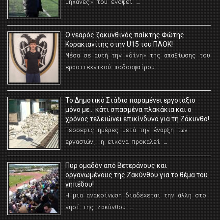
μηχανές» του ενόψει …
O νεαρός ζακυνθινός παίκτης Φώτης
Κορακιανίτης στην U15 του ΠΑΟΚ!
Μέσα σε αυτή την «δίνη» της απαξίωσης του
ερασιτεχνικού ποδοσφαίρου. …
Το Δημοτικό Στάδιο παραμένει εργοτάξιο
μόνο με… κάτι σπασμένα πλακάκια και ο
χρόνος τελειώνει επικίνδυνα για τη Ζάκυνθο!
Τέσσερις ημέρες μετά την έναρξη των
εργασιών, η εικόνα προκαλεί …
Πυρ ομαδόν από Βετεράνους και
οργανωμένους της Ζακύνθου για το θέμα του
γηπέδου!
Η μια ανακοίνωση διαδέχεται την άλλη στο
νησί της Ζακύνθου …