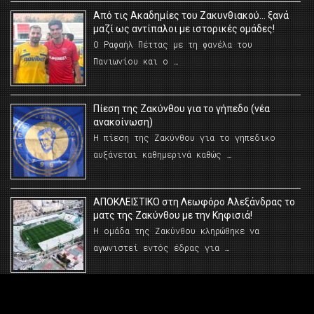
Από τις Ακαδημίες του Ζακυνθιακού… ξανά
μαζί ως αντίπαλοι με ιστορικές ομάδες!
Ο Ραφαήλ Πέττας με τη φανέλα του
Πανιωνίου και ο …
Πίεση της Ζακύνθου για το γήπεδο (νέα
ανακοίνωση)
Η πίεση της Ζακύνθου για το γηπεδικο
αυξάνεται καθημερινά καθώς …
AΠΟΚΛΕΙΣΤΙΚΟ στη Λεωφόρο Αλεξάνδρας το
ματς της Ζακύνθου με την Κηφισιά!
Η ομάδα της Ζακύνθου κληρώθηκε να
αγωνιστεί εντός έδρας για …