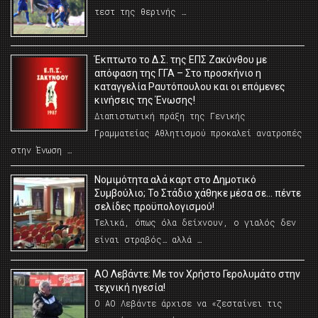
τεστ της θερινής …
Έκπτωτο το Δ.Σ. της ΕΠΣ Ζακύνθου με
απόφαση της ΓΓΑ – Στο προσκήνιο η
καταγγελία Ραυτόπουλου και οι επόμενες
κινήσεις της Ένωσης!
Διαπιστωτική πράξη της Γενικής
Γραμματείας Αθλητισμού προκαλεί ανατροπές
στην Ένωση …
Νομιμότητα αλά καρτ στο Δημοτικό
Συμβούλιο; Το Στάδιο χάθηκε μέσα σε… πέντε
σελίδες προϋπολογισμού!
Τελικά, όπως όλα δείχνουν, ο γιαλός δεν
είναι στραβός… αλλά …
ΑΟ Λεβάντε: Με τον Χρήστο Γερολυμάτο στην
τεχνική ηγεσία!
Ο ΑΟ Λεβάντε άρχισε να «ζεσταίνει τις