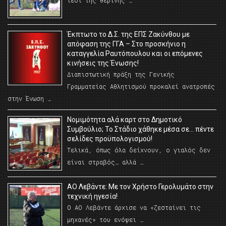
τεστ της θερινής …
Έκπτωτο το Δ.Σ. της ΕΠΣ Ζακύνθου με
απόφαση της ΓΓΑ – Στο προσκήνιο η
καταγγελία Ραυτόπουλου και οι επόμενες
κινήσεις της Ένωσης!
Διαπιστωτική πράξη της Γενικής
Γραμματείας Αθλητισμού προκαλεί ανατροπές
στην Ένωση …
Νομιμότητα αλά καρτ στο Δημοτικό
Συμβούλιο; Το Στάδιο χάθηκε μέσα σε… πέντε
σελίδες προϋπολογισμού!
Τελικά, όπως όλα δείχνουν, ο γιαλός δεν
είναι στραβός… αλλά …
ΑΟ Λεβάντε: Με τον Χρήστο Γερολυμάτο στην
τεχνική ηγεσία!
Ο ΑΟ Λεβάντε άρχισε να «ζεσταίνει τις
μηχανές» του ενόψει …