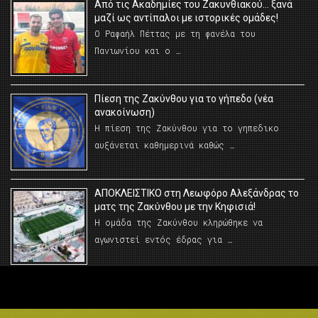
Από τις Ακαδημίες του Ζακυνθιακού… ξανά
μαζί ως αντίπαλοι με ιστορικές ομάδες!
Ο Ραφαήλ Πέττας με τη φανέλα του
Πανιωνίου και ο …
Πίεση της Ζακύνθου για το γήπεδο (νέα
ανακοίνωση)
Η πίεση της Ζακύνθου για το γηπεδικο
αυξάνεται καθημερινά καθώς …
AΠΟΚΛΕΙΣΤΙΚΟ στη Λεωφόρο Αλεξάνδρας το
ματς της Ζακύνθου με την Κηφισιά!
Η ομάδα της Ζακύνθου κληρώθηκε να
αγωνιστεί εντός έδρας για …