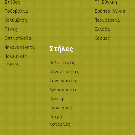
Στίβος
Γ’ Εθνική
Tοξοβολία
Σούπερ Λίγκα
Κολύμβηση
Περιφέρεια
Τένις
Ελλάδα
Ιστιοπλοΐα
Κόσμος
Μηχανοκίνητα
Στήλες
Πολεμικές
Πολιτισμός
Τέχνες
Συνεντεύξεις
Συνεργασίες
Αρθρογραφία
Gossip
Γκολ-αρες
Ρετρό
ιστορίες