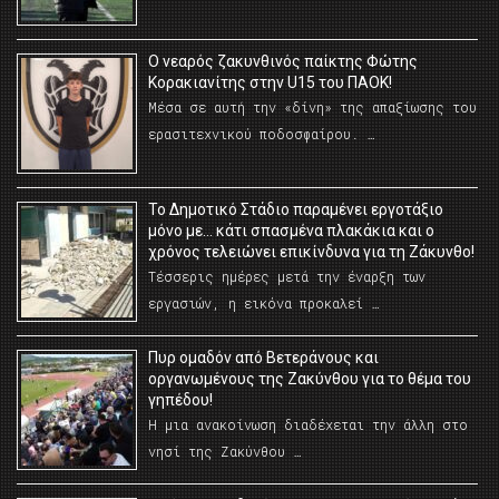
O νεαρός ζακυνθινός παίκτης Φώτης
Κορακιανίτης στην U15 του ΠΑΟΚ!
Μέσα σε αυτή την «δίνη» της απαξίωσης του
ερασιτεχνικού ποδοσφαίρου. …
Το Δημοτικό Στάδιο παραμένει εργοτάξιο
μόνο με… κάτι σπασμένα πλακάκια και ο
χρόνος τελειώνει επικίνδυνα για τη Ζάκυνθο!
Τέσσερις ημέρες μετά την έναρξη των
εργασιών, η εικόνα προκαλεί …
Πυρ ομαδόν από Βετεράνους και
οργανωμένους της Ζακύνθου για το θέμα του
γηπέδου!
Η μια ανακοίνωση διαδέχεται την άλλη στο
νησί της Ζακύνθου …