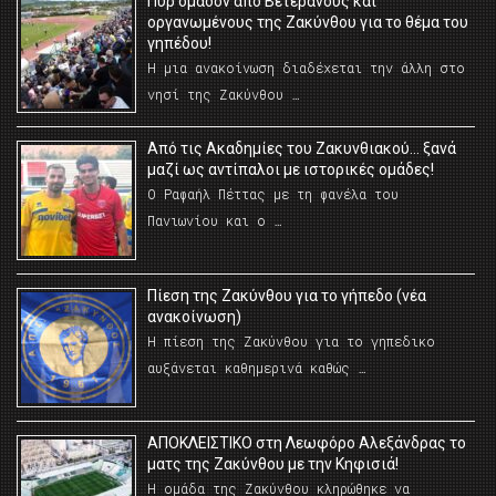
Πυρ ομαδόν από Βετεράνους και
οργανωμένους της Ζακύνθου για το θέμα του
γηπέδου!
Η μια ανακοίνωση διαδέχεται την άλλη στο
νησί της Ζακύνθου …
Από τις Ακαδημίες του Ζακυνθιακού… ξανά
μαζί ως αντίπαλοι με ιστορικές ομάδες!
Ο Ραφαήλ Πέττας με τη φανέλα του
Πανιωνίου και ο …
Πίεση της Ζακύνθου για το γήπεδο (νέα
ανακοίνωση)
Η πίεση της Ζακύνθου για το γηπεδικο
αυξάνεται καθημερινά καθώς …
AΠΟΚΛΕΙΣΤΙΚΟ στη Λεωφόρο Αλεξάνδρας το
ματς της Ζακύνθου με την Κηφισιά!
Η ομάδα της Ζακύνθου κληρώθηκε να