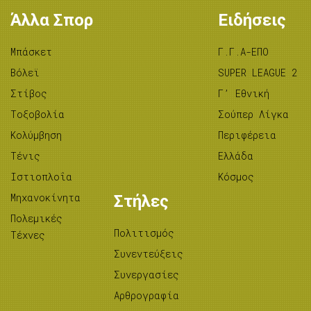
Άλλα Σπορ
Ειδήσεις
Μπάσκετ
Γ.Γ.Α-ΕΠΟ
Βόλεϊ
SUPER LEAGUE 2
Στίβος
Γ’ Εθνική
Tοξοβολία
Σούπερ Λίγκα
Κολύμβηση
Περιφέρεια
Τένις
Ελλάδα
Ιστιοπλοΐα
Κόσμος
Μηχανοκίνητα
Στήλες
Πολεμικές
Πολιτισμός
Τέχνες
Συνεντεύξεις
Συνεργασίες
Αρθρογραφία