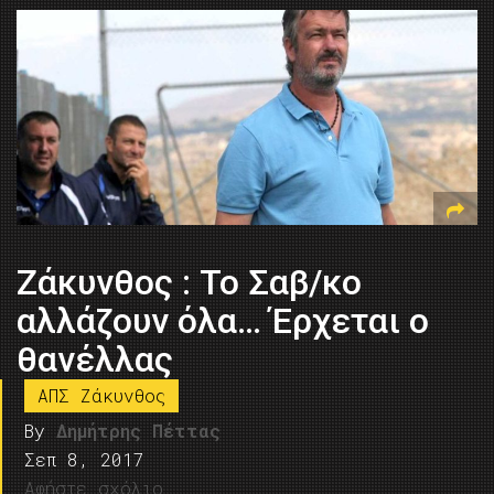
Ζάκυνθος : Το Σαβ/κο
αλλάζουν όλα… Έρχεται ο
θανέλλας
ΑΠΣ Ζάκυνθος
By
Δημήτρης Πέττας
Σεπ 8, 2017
Αφήστε σχόλιο