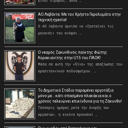
είναι στραβός… αλλά …
ΑΟ Λεβάντε: Με τον Χρήστο Γερολυμάτο στην
τεχνική ηγεσία!
Ο ΑΟ Λεβάντε άρχισε να «ζεσταίνει τις
μηχανές» του ενόψει …
O νεαρός ζακυνθινός παίκτης Φώτης
Κορακιανίτης στην U15 του ΠΑΟΚ!
Μέσα σε αυτή την «δίνη» της απαξίωσης του
ερασιτεχνικού ποδοσφαίρου. …
Το Δημοτικό Στάδιο παραμένει εργοτάξιο
μόνο με… κάτι σπασμένα πλακάκια και ο
χρόνος τελειώνει επικίνδυνα για τη Ζάκυνθο!
Τέσσερις ημέρες μετά την έναρξη των
εργασιών, η εικόνα προκαλεί …