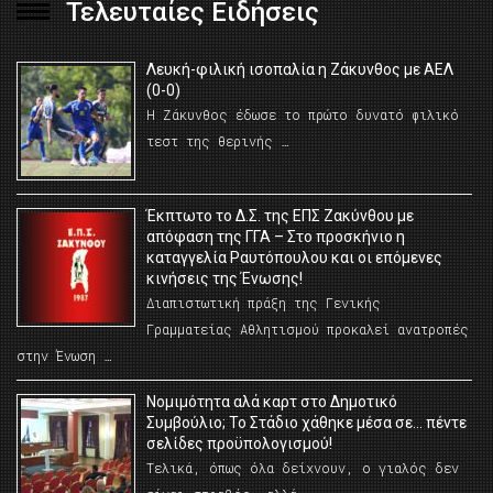
Τελευταίες Ειδήσεις
Λευκή-φιλική ισοπαλία η Ζάκυνθος με ΑΕΛ
(0-0)
Η Ζάκυνθος έδωσε το πρώτο δυνατό φιλικό
τεστ της θερινής …
Έκπτωτο το Δ.Σ. της ΕΠΣ Ζακύνθου με
απόφαση της ΓΓΑ – Στο προσκήνιο η
καταγγελία Ραυτόπουλου και οι επόμενες
κινήσεις της Ένωσης!
Διαπιστωτική πράξη της Γενικής
Γραμματείας Αθλητισμού προκαλεί ανατροπές
στην Ένωση …
Νομιμότητα αλά καρτ στο Δημοτικό
Συμβούλιο; Το Στάδιο χάθηκε μέσα σε… πέντε
σελίδες προϋπολογισμού!
Τελικά, όπως όλα δείχνουν, ο γιαλός δεν