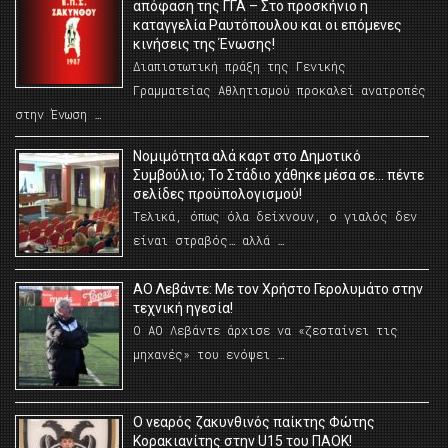
απόφαση της ΓΓΑ – Στο προσκήνιο η
καταγγελία Ραυτόπουλου και οι επόμενες
κινήσεις της Ένωσης!
Διαπιστωτική πράξη της Γενικής
Γραμματείας Αθλητισμού προκαλεί ανατροπές
στην Ένωση …
Νομιμότητα αλά καρτ στο Δημοτικό
Συμβούλιο; Το Στάδιο χάθηκε μέσα σε… πέντε
σελίδες προϋπολογισμού!
Τελικά, όπως όλα δείχνουν, ο γιαλός δεν
είναι στραβός… αλλά …
ΑΟ Λεβάντε: Με τον Χρήστο Γερολυμάτο στην
τεχνική ηγεσία!
Ο ΑΟ Λεβάντε άρχισε να «ζεσταίνει τις
μηχανές» του ενόψει …
O νεαρός ζακυνθινός παίκτης Φώτης
Κορακιανίτης στην U15 του ΠΑΟΚ!