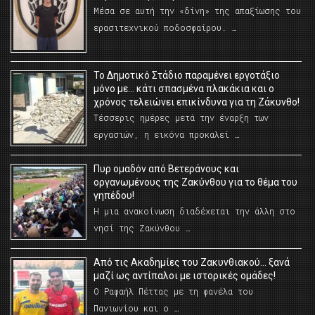
Μέσα σε αυτή την «δίνη» της απαξίωσης του
ερασιτεχνικού ποδοσφαίρου. …
Το Δημοτικό Στάδιο παραμένει εργοτάξιο
μόνο με… κάτι σπασμένα πλακάκια και ο
χρόνος τελειώνει επικίνδυνα για τη Ζάκυνθο!
Τέσσερις ημέρες μετά την έναρξη των
εργασιών, η εικόνα προκαλεί …
Πυρ ομαδόν από Βετεράνους και
οργανωμένους της Ζακύνθου για το θέμα του
γηπέδου!
Η μια ανακοίνωση διαδέχεται την άλλη στο
νησί της Ζακύνθου …
Από τις Ακαδημίες του Ζακυνθιακού… ξανά
μαζί ως αντίπαλοι με ιστορικές ομάδες!
Ο Ραφαήλ Πέττας με τη φανέλα του
Πανιωνίου και ο …