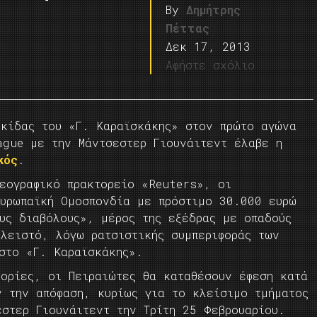
By
Δημήτρης
Πέττας
Δεκ 17, 2013
Αφήστε σχόλιο
ρκίδας του «Γ. Καραϊσκάκης» στον πρώτο αγώνα
ague με την Μάντσεστερ Γιουνάιτεντ έλαβε η
κός
.
εογραφικό πρακτορείο «Reuters», οι
ευρωπαϊκή Ομοσπονδία με πρόστιμο 30.000 ευρώ
υς διαβόλους», μέρος της εξέδρας με οπαδούς
κλειστό, λόγω ρατσιστικής συμπεριφοράς των
στο «Γ. Καραϊσκάκης».
φορίες, οι Πειραιώτες θα καταθέσουν έφεση κατά
ν την απόφαση, κυρίως για το κλείσιμο τμήματος
στερ Γιουνάιτεντ την Τρίτη 25 Φεβρουαρίου.