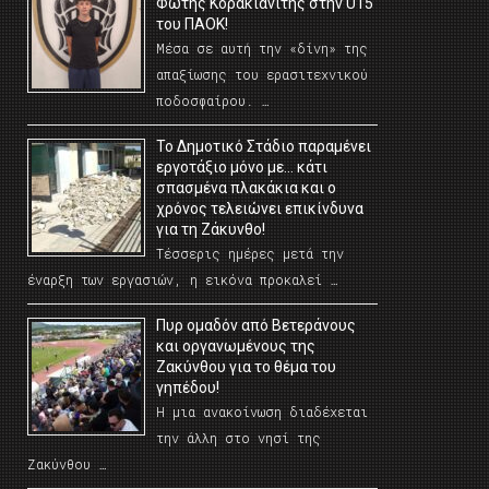
Φώτης Κορακιανίτης στην U15
του ΠΑΟΚ!
Μέσα σε αυτή την «δίνη» της
απαξίωσης του ερασιτεχνικού
ποδοσφαίρου. …
Το Δημοτικό Στάδιο παραμένει
εργοτάξιο μόνο με… κάτι
σπασμένα πλακάκια και ο
χρόνος τελειώνει επικίνδυνα
για τη Ζάκυνθο!
Τέσσερις ημέρες μετά την
έναρξη των εργασιών, η εικόνα προκαλεί …
Πυρ ομαδόν από Βετεράνους
και οργανωμένους της
Ζακύνθου για το θέμα του
γηπέδου!
Η μια ανακοίνωση διαδέχεται
την άλλη στο νησί της
Ζακύνθου …