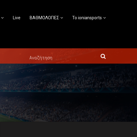
Live
ΒΑΘΜΟΛΟΓΙΕΣ
Το ioniansports