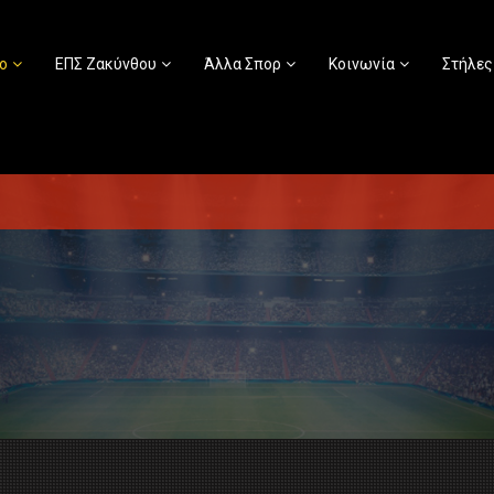
ο
ΕΠΣ Ζακύνθου
Άλλα Σπορ
Κοινωνία
Στήλες