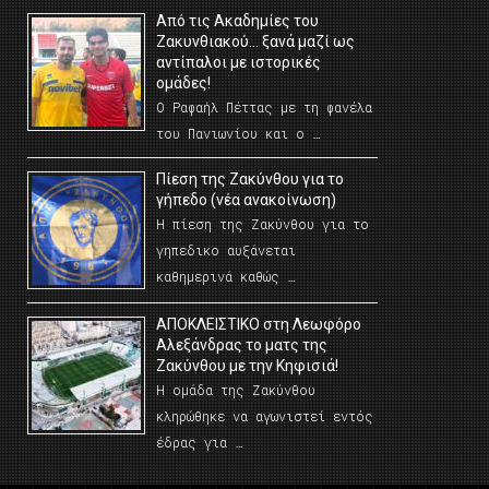
Από τις Ακαδημίες του
Ζακυνθιακού… ξανά μαζί ως
αντίπαλοι με ιστορικές
ομάδες!
Ο Ραφαήλ Πέττας με τη φανέλα
του Πανιωνίου και ο …
Πίεση της Ζακύνθου για το
γήπεδο (νέα ανακοίνωση)
Η πίεση της Ζακύνθου για το
γηπεδικο αυξάνεται
καθημερινά καθώς …
AΠΟΚΛΕΙΣΤΙΚΟ στη Λεωφόρο
Αλεξάνδρας το ματς της
Ζακύνθου με την Κηφισιά!
Η ομάδα της Ζακύνθου
κληρώθηκε να αγωνιστεί εντός
έδρας για …