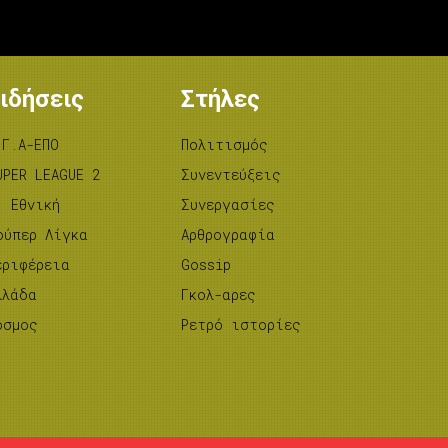
ιδήσεις
Στήλες
.Γ.Α-ΕΠΟ
Πολιτισμός
UPER LEAGUE 2
Συνεντεύξεις
’ Εθνική
Συνεργασίες
ούπερ Λίγκα
Αρθρογραφία
εριφέρεια
Gossip
λλάδα
Γκολ-αρες
όσμος
Ρετρό ιστορίες