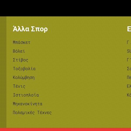
Άλλα Σπορ
Ε
Μπάσκετ
Γ
Βόλεϊ
S
Στίβος
Γ
Tοξοβολία
Σ
Κολύμβηση
Π
Τένις
Ε
Ιστιοπλοΐα
Κ
Μηχανοκίνητα
Πολεμικές Τέχνες