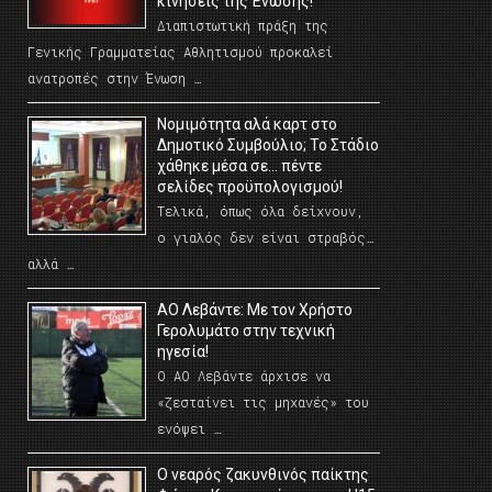
κινήσεις της Ένωσης!
Διαπιστωτική πράξη της
Γενικής Γραμματείας Αθλητισμού προκαλεί
ανατροπές στην Ένωση …
Νομιμότητα αλά καρτ στο
Δημοτικό Συμβούλιο; Το Στάδιο
χάθηκε μέσα σε… πέντε
σελίδες προϋπολογισμού!
Τελικά, όπως όλα δείχνουν,
ο γιαλός δεν είναι στραβός…
αλλά …
ΑΟ Λεβάντε: Με τον Χρήστο
Γερολυμάτο στην τεχνική
ηγεσία!
Ο ΑΟ Λεβάντε άρχισε να
«ζεσταίνει τις μηχανές» του
ενόψει …
O νεαρός ζακυνθινός παίκτης