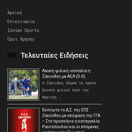
Αρχική
Επικοινωνία
Ionian Sports
Όροι Χρήσης
Τελευταίες Ειδήσεις
Λευκή-φιλική ισοπαλία η
Ζάκυνθος με ΑΕΛ (0-0)
Η Ζάκυνθος έδωσε το πρώτο
δυνατό φιλικό τεστ της
θερινής …
Έκπτωτο το Δ.Σ. της ΕΠΣ
Ζακύνθου με απόφαση της ΓΓΑ
– Στο προσκήνιο η καταγγελία
Ραυτόπουλου και οι επόμενες