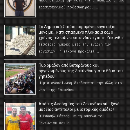
Μέσα σε αυτή την «δίνη» της απαξίωσης του
ερασιτεχνικού ποδοσφαίρου. …
Το Δημοτικό Στάδιο παραμένει εργοτάξιο
μόνο με… κάτι σπασμένα πλακάκια και ο
χρόνος τελειώνει επικίνδυνα για τη Ζάκυνθο!
Τέσσερις ημέρες μετά την έναρξη των
εργασιών, η εικόνα προκαλεί …
Πυρ ομαδόν από Βετεράνους και
οργανωμένους της Ζακύνθου για το θέμα του
γηπέδου!
Η μια ανακοίνωση διαδέχεται την άλλη στο
νησί της Ζακύνθου …
Από τις Ακαδημίες του Ζακυνθιακού… ξανά
μαζί ως αντίπαλοι με ιστορικές ομάδες!
Ο Ραφαήλ Πέττας με τη φανέλα του
Πανιωνίου και ο …