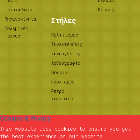
Τένις
Ελλάδα
Ιστιοπλοΐα
Κόσμος
Μηχανοκίνητα
Στήλες
Πολεμικές
Πολιτισμός
Τέχνες
Συνεντεύξεις
Συνεργασίες
Αρθρογραφία
Gossip
Γκολ-αρες
Ρετρό
ιστορίες
Cookies & Privacy
This website uses cookies to ensure you get
the best experience on our website.