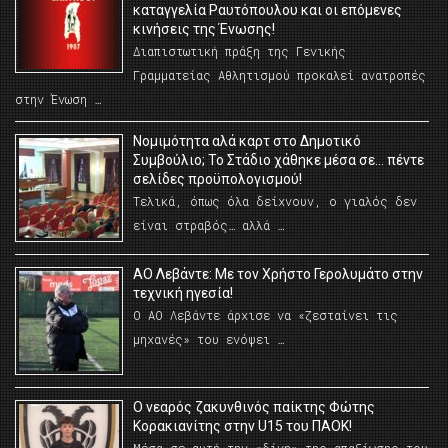
καταγγελία Ραυτόπουλου και οι επόμενες
κινήσεις της Ένωσης!
Διαπιστωτική πράξη της Γενικής
Γραμματείας Αθλητισμού προκαλεί ανατροπές
στην Ένωση …
Νομιμότητα αλά καρτ στο Δημοτικό
Συμβούλιο; Το Στάδιο χάθηκε μέσα σε… πέντε
σελίδες προϋπολογισμού!
Τελικά, όπως όλα δείχνουν, ο γιαλός δεν
είναι στραβός… αλλά …
ΑΟ Λεβάντε: Με τον Χρήστο Γερολυμάτο στην
τεχνική ηγεσία!
Ο ΑΟ Λεβάντε άρχισε να «ζεσταίνει τις
μηχανές» του ενόψει …
O νεαρός ζακυνθινός παίκτης Φώτης
Κορακιανίτης στην U15 του ΠΑΟΚ!