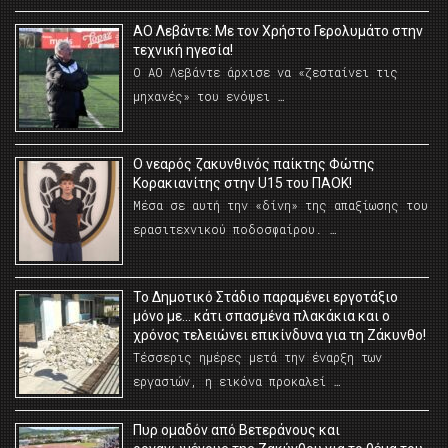
ΑΟ Λεβάντε: Με τον Χρήστο Γερολυμάτο στην
τεχνική ηγεσία!
Ο ΑΟ Λεβάντε άρχισε να «ζεσταίνει τις
μηχανές» του ενόψει …
O νεαρός ζακυνθινός παίκτης Φώτης
Κορακιανίτης στην U15 του ΠΑΟΚ!
Μέσα σε αυτή την «δίνη» της απαξίωσης του
ερασιτεχνικού ποδοσφαίρου. …
Το Δημοτικό Στάδιο παραμένει εργοτάξιο
μόνο με… κάτι σπασμένα πλακάκια και ο
χρόνος τελειώνει επικίνδυνα για τη Ζάκυνθο!
Τέσσερις ημέρες μετά την έναρξη των
εργασιών, η εικόνα προκαλεί …
Πυρ ομαδόν από Βετεράνους και