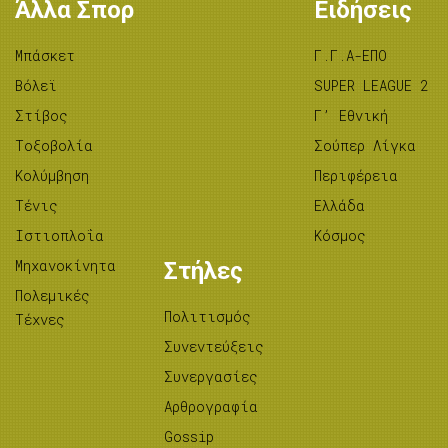
Άλλα Σπορ
Ειδήσεις
Μπάσκετ
Γ.Γ.Α-ΕΠΟ
Βόλεϊ
SUPER LEAGUE 2
Στίβος
Γ’ Εθνική
Tοξοβολία
Σούπερ Λίγκα
Κολύμβηση
Περιφέρεια
Τένις
Ελλάδα
Ιστιοπλοΐα
Κόσμος
Μηχανοκίνητα
Στήλες
Πολεμικές
Πολιτισμός
Τέχνες
Συνεντεύξεις
Συνεργασίες
Αρθρογραφία
Gossip