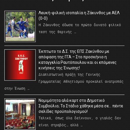
Λευκή-φιλική ισοπαλία η Ζάκυνθος με ΑΕΛ
(0-0)
Η Ζάκυνθος έδωσε το πρώτο δυνατό φιλικό
τεστ της θερινής …
Έκπτωτο το Δ.Σ. της ΕΠΣ Ζακύνθου με
απόφαση της ΓΓΑ – Στο προσκήνιο η
καταγγελία Ραυτόπουλου και οι επόμενες
κινήσεις της Ένωσης!
Διαπιστωτική πράξη της Γενικής
Γραμματείας Αθλητισμού προκαλεί ανατροπές
στην Ένωση …
Νομιμότητα αλά καρτ στο Δημοτικό
Συμβούλιο; Το Στάδιο χάθηκε μέσα σε… πέντε
σελίδες προϋπολογισμού!
Τελικά, όπως όλα δείχνουν, ο γιαλός δεν
είναι στραβός… αλλά …