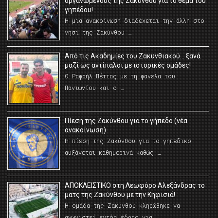
οργανωμένους της Ζακύνθου για το θέμα του
γηπέδου!
Η μια ανακοίνωση διαδέχεται την άλλη στο
νησί της Ζακύνθου …
Από τις Ακαδημίες του Ζακυνθιακού… ξανά
μαζί ως αντίπαλοι με ιστορικές ομάδες!
Ο Ραφαήλ Πέττας με τη φανέλα του
Πανιωνίου και ο …
Πίεση της Ζακύνθου για το γήπεδο (νέα
ανακοίνωση)
Η πίεση της Ζακύνθου για το γηπεδικο
αυξάνεται καθημερινά καθώς …
AΠΟΚΛΕΙΣΤΙΚΟ στη Λεωφόρο Αλεξάνδρας το
ματς της Ζακύνθου με την Κηφισιά!
Η ομάδα της Ζακύνθου κληρώθηκε να
αγωνιστεί εντός έδρας για …