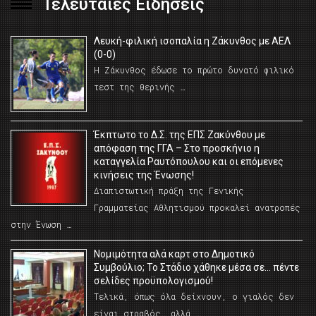
Τελευταίες Ειδήσεις
Λευκή-φιλική ισοπαλία η Ζάκυνθος με ΑΕΛ
(0-0)
Η Ζάκυνθος έδωσε το πρώτο δυνατό φιλικό
τεστ της θερινής …
Έκπτωτο το Δ.Σ. της ΕΠΣ Ζακύνθου με
απόφαση της ΓΓΑ – Στο προσκήνιο η
καταγγελία Ραυτόπουλου και οι επόμενες
κινήσεις της Ένωσης!
Διαπιστωτική πράξη της Γενικής
Γραμματείας Αθλητισμού προκαλεί ανατροπές
στην Ένωση …
Νομιμότητα αλά καρτ στο Δημοτικό
Συμβούλιο; Το Στάδιο χάθηκε μέσα σε… πέντε
σελίδες προϋπολογισμού!
Τελικά, όπως όλα δείχνουν, ο γιαλός δεν
είναι στραβός… αλλά …