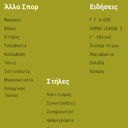
Άλλα Σπορ
Ειδήσεις
Μπάσκετ
Γ.Γ.Α-ΕΠΟ
Βόλεϊ
SUPER LEAGUE 2
Στίβος
Γ’ Εθνική
Tοξοβολία
Σούπερ Λίγκα
Κολύμβηση
Περιφέρεια
Τένις
Ελλάδα
Ιστιοπλοΐα
Κόσμος
Μηχανοκίνητα
Στήλες
Πολεμικές
Πολιτισμός
Τέχνες
Συνεντεύξεις
Συνεργασίες
Αρθρογραφία