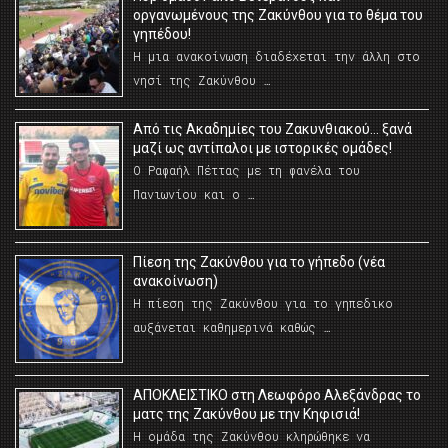
οργανωμένους της Ζακύνθου για το θέμα του
γηπέδου!
Η μια ανακοίνωση διαδέχεται την άλλη στο
νησί της Ζακύνθου …
Από τις Ακαδημίες του Ζακυνθιακού… ξανά
μαζί ως αντίπαλοι με ιστορικές ομάδες!
Ο Ραφαήλ Πέττας με τη φανέλα του
Πανιωνίου και ο …
Πίεση της Ζακύνθου για το γήπεδο (νέα
ανακοίνωση)
Η πίεση της Ζακύνθου για το γηπεδικο
αυξάνεται καθημερινά καθώς …
AΠΟΚΛΕΙΣΤΙΚΟ στη Λεωφόρο Αλεξάνδρας το
ματς της Ζακύνθου με την Κηφισιά!
Η ομάδα της Ζακύνθου κληρώθηκε να