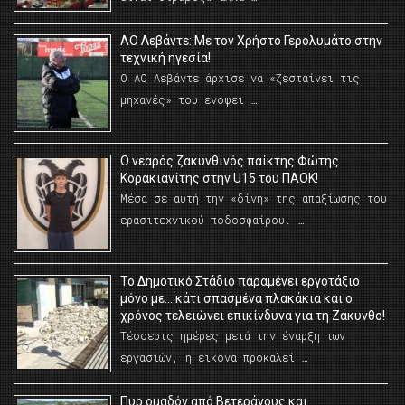
ΑΟ Λεβάντε: Με τον Χρήστο Γερολυμάτο στην
τεχνική ηγεσία!
Ο ΑΟ Λεβάντε άρχισε να «ζεσταίνει τις
μηχανές» του ενόψει …
O νεαρός ζακυνθινός παίκτης Φώτης
Κορακιανίτης στην U15 του ΠΑΟΚ!
Μέσα σε αυτή την «δίνη» της απαξίωσης του
ερασιτεχνικού ποδοσφαίρου. …
Το Δημοτικό Στάδιο παραμένει εργοτάξιο
μόνο με… κάτι σπασμένα πλακάκια και ο
χρόνος τελειώνει επικίνδυνα για τη Ζάκυνθο!
Τέσσερις ημέρες μετά την έναρξη των
εργασιών, η εικόνα προκαλεί …
Πυρ ομαδόν από Βετεράνους και